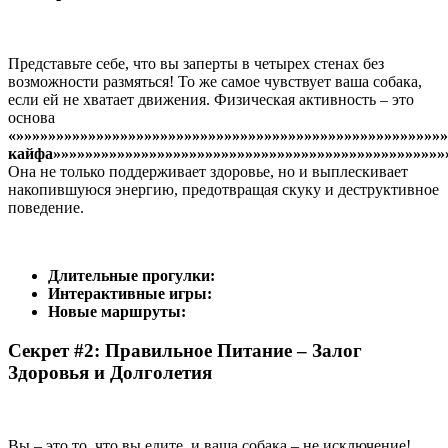
Представьте себе, что вы заперты в четырех стенах без
возможности размяться! То же самое чувствует ваша собака,
если ей не хватает движения. Физическая активность – это
основа
«»»»»»»»»»»»»»»»»»»»»»»»»»»»»»»»»»»»»»»»»»»»»»»»»»»»»»»
кайфа»»»»»»»»»»»»»»»»»»»»»»»»»»»»»»»»»»»»»»»»»»»»»»»»»
Она не только поддерживает здоровье, но и выплескивает
накопившуюся энергию, предотвращая скуку и деструктивное
поведение.
Длительные прогулки:
Интерактивные игры:
Новые маршруты:
Секрет #2: Правильное Питание – Залог
Здоровья и Долголетия
Вы – это то, что вы едите, и ваша собака – не исключение!