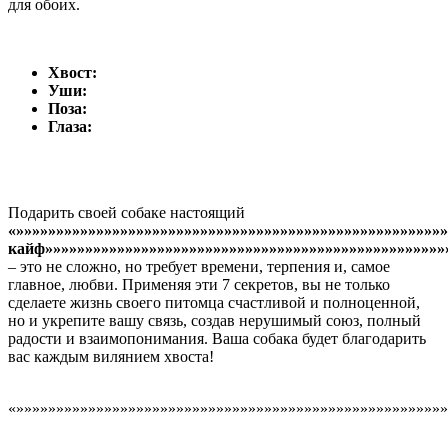
для обоих.
Хвост:
Уши:
Поза:
Глаза:
Подарить своей собаке настоящий
«»»»»»»»»»»»»»»»»»»»»»»»»»»»»»»»»»»»»»»»»»»»»»»»»»»»»»
кайф»»»»»»»»»»»»»»»»»»»»»»»»»»»»»»»»»»»»»»»»»»»»»»»»»»
– это не сложно, но требует времени, терпения и, самое
главное, любви. Применяя эти 7 секретов, вы не только
сделаете жизнь своего питомца счастливой и полноценной,
но и укрепите вашу связь, создав нерушимый союз, полный
радости и взаимопонимания. Ваша собака будет благодарить
вас каждым вилянием хвоста!
«»»»»»»»»»»»»»»»»»»»»»»»»»»»»»»»»»»»»»»»»»»»»»»»»»»»»»»