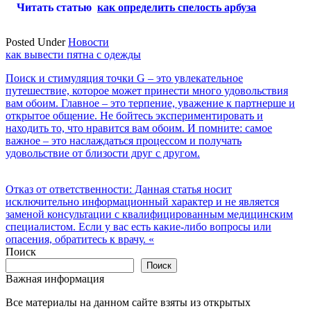
Читать статью
как определить спелость арбуза
Posted Under
Новости
Навигация
как вывести пятна с одежды
по
Поиск и стимуляция точки G – это увлекательное
путешествие, которое может принести много удовольствия
записям
вам обоим. Главное – это терпение, уважение к партнерше и
открытое общение. Не бойтесь экспериментировать и
находить то, что нравится вам обоим. И помните: самое
важное – это наслаждаться процессом и получать
удовольствие от близости друг с другом.
Отказ от ответственности: Данная статья носит
исключительно информационный характер и не является
заменой консультации с квалифицированным медицинским
специалистом. Если у вас есть какие-либо вопросы или
опасения, обратитесь к врачу. «
Поиск
Поиск
Важная информация
Все материалы на данном сайте взяты из открытых