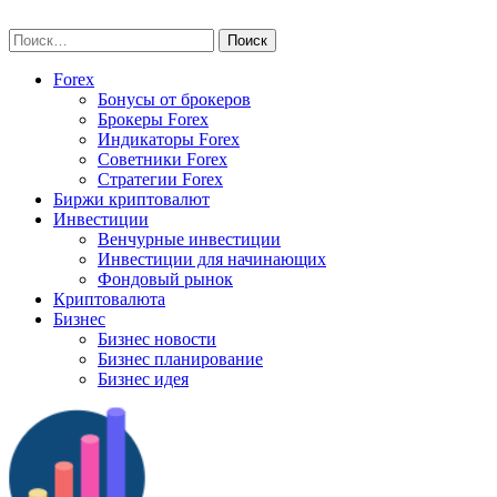
Skip
vse-investory.ru
to
Найти:
content
Forex
Бонусы от брокеров
Брокеры Forex
Индикаторы Forex
Советники Forex
Стратегии Forex
Биржи криптовалют
Инвестиции
Венчурные инвестиции
Инвестиции для начинающих
Фондовый рынок
Криптовалюта
Бизнес
Бизнес новости
Бизнес планирование
Бизнес идея