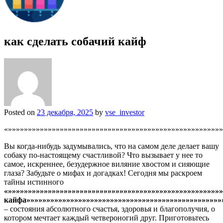
как сделать собачий кайф
Posted on
23 декабря, 2025
by
vse_investor
«»»»»»»»»»»»»»»»»»»»»»»»»»»»»»»»»»»»»»»»»»»»»»»»»»»»»»»
Вы когда-нибудь задумывались, что на самом деле делает вашу
собаку по-настоящему счастливой? Что вызывает у нее то
самое, искреннее, безудержное виляние хвостом и сияющие
глаза? Забудьте о мифах и догадках! Сегодня мы раскроем
тайны истинного
«»»»»»»»»»»»»»»»»»»»»»»»»»»»»»»»»»»»»»»»»»»»»»»»»»»»»»»
кайфа»»»»»»»»»»»»»»»»»»»»»»»»»»»»»»»»»»»»»»»»»»»»»»»»»
– состояния абсолютного счастья, здоровья и благополучия, о
котором мечтает каждый четвероногий друг. Приготовьтесь