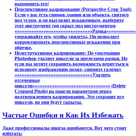
выровнять его!
Перспективное кадрирование (Perspective Crop Tool):
Если у вас есть снимок здания или объекта, снятого
под углом, и он выглядит искаженным, выберите
этот инструмент (он скрыт под инструментом
«»»»»»»»»»»»»»»»»»»»»»»»»»»»»»»»Рамка»»»»»»»»»»»»
удерживайте его, чтобы увидеть). Он позволяет
корректировать перспективные искажения при
обрезке.
Недеструктивное кадрирование: По умолчанию
Photoshop удаляет пиксели за пределами рамки. Но
если вы хотите сохранить возможность вернуться к
исходному изображению позже, снимите галочку
«»»»»»»»»»»»»»»»»»»»»»»»»»»»»»»»Удалить
отсеченные
пиксели»»»»»»»»»»»»»»»»»»»»»»»»»»»»»»»» (Delete
Cropped Pixels) на панели параметров перед
подтверждением кадрирования. Это сохранит все
пиксели, но они будут скрыты.
Частые Ошибки и Как Их Избежать
Даже профессионалы иногда ошибаются. Вот чего стоит
избегать: