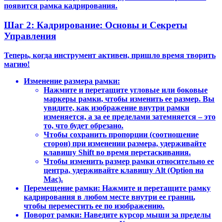
появится рамка кадрирования.
Шаг 2: Кадрирование: Основы и Секреты
Управления
Теперь, когда инструмент активен, пришло время творить
магию!
Изменение размера рамки:
Нажмите и перетащите угловые или боковые
маркеры рамки, чтобы изменить ее размер. Вы
увидите, как изображение внутри рамки
изменяется, а за ее пределами затемняется – это
то, что будет обрезано.
Чтобы сохранить пропорции (соотношение
сторон) при изменении размера, удерживайте
клавишу Shift во время перетаскивания.
Чтобы изменить размер рамки относительно ее
центра, удерживайте клавишу Alt (Option на
Mac).
Перемещение рамки: Нажмите и перетащите рамку
кадрирования в любом месте внутри ее границ,
чтобы переместить ее по изображению.
Поворот рамки: Наведите курсор мыши за пределы