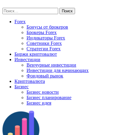
Skip
vse-investory.ru
to
Найти:
content
Forex
Бонусы от брокеров
Брокеры Forex
Индикаторы Forex
Советники Forex
Стратегии Forex
Биржи криптовалют
Инвестиции
Венчурные инвестиции
Инвестиции для начинающих
Фондовый рынок
Криптовалюта
Бизнес
Бизнес новости
Бизнес планирование
Бизнес идея