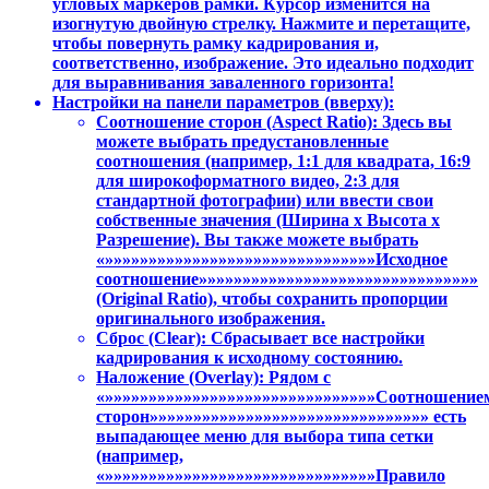
угловых маркеров рамки. Курсор изменится на
изогнутую двойную стрелку. Нажмите и перетащите,
чтобы повернуть рамку кадрирования и,
соответственно, изображение. Это идеально подходит
для выравнивания заваленного горизонта!
Настройки на панели параметров (вверху):
Соотношение сторон (Aspect Ratio): Здесь вы
можете выбрать предустановленные
соотношения (например, 1:1 для квадрата, 16:9
для широкоформатного видео, 2:3 для
стандартной фотографии) или ввести свои
собственные значения (Ширина x Высота x
Разрешение). Вы также можете выбрать
«»»»»»»»»»»»»»»»»»»»»»»»»»»»»»»»Исходное
соотношение»»»»»»»»»»»»»»»»»»»»»»»»»»»»»»»»
(Original Ratio), чтобы сохранить пропорции
оригинального изображения.
Сброс (Clear): Сбрасывает все настройки
кадрирования к исходному состоянию.
Наложение (Overlay): Рядом с
«»»»»»»»»»»»»»»»»»»»»»»»»»»»»»»»Соотношение
сторон»»»»»»»»»»»»»»»»»»»»»»»»»»»»»»»» есть
выпадающее меню для выбора типа сетки
(например,
«»»»»»»»»»»»»»»»»»»»»»»»»»»»»»»»Правило