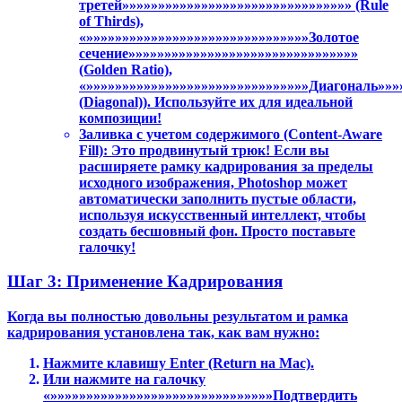
третей»»»»»»»»»»»»»»»»»»»»»»»»»»»»»»»» (Rule
of Thirds),
«»»»»»»»»»»»»»»»»»»»»»»»»»»»»»»»Золотое
сечение»»»»»»»»»»»»»»»»»»»»»»»»»»»»»»»»
(Golden Ratio),
«»»»»»»»»»»»»»»»»»»»»»»»»»»»»»»»Диагональ»»»
(Diagonal)). Используйте их для идеальной
композиции!
Заливка с учетом содержимого (Content-Aware
Fill): Это продвинутый трюк! Если вы
расширяете рамку кадрирования за пределы
исходного изображения, Photoshop может
автоматически заполнить пустые области,
используя искусственный интеллект, чтобы
создать бесшовный фон. Просто поставьте
галочку!
Шаг 3: Применение Кадрирования
Когда вы полностью довольны результатом и рамка
кадрирования установлена так, как вам нужно:
Нажмите клавишу Enter (Return на Mac).
Или нажмите на галочку
«»»»»»»»»»»»»»»»»»»»»»»»»»»»»»»»Подтвердить