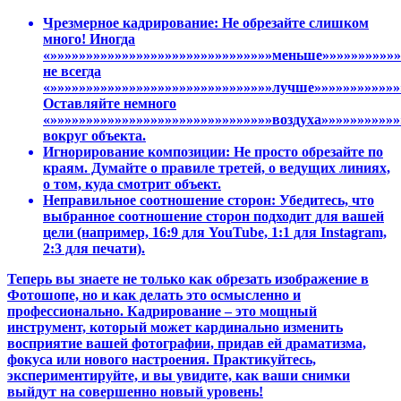
Чрезмерное кадрирование: Не обрезайте слишком
много! Иногда
«»»»»»»»»»»»»»»»»»»»»»»»»»»»»»»»меньше»»»»»»»»»»»
не всегда
«»»»»»»»»»»»»»»»»»»»»»»»»»»»»»»»лучше»»»»»»»»»»»»
Оставляйте немного
«»»»»»»»»»»»»»»»»»»»»»»»»»»»»»»»воздуха»»»»»»»»»»»
вокруг объекта.
Игнорирование композиции: Не просто обрезайте по
краям. Думайте о правиле третей, о ведущих линиях,
о том, куда смотрит объект.
Неправильное соотношение сторон: Убедитесь, что
выбранное соотношение сторон подходит для вашей
цели (например, 16:9 для YouTube, 1:1 для Instagram,
2:3 для печати).
Теперь вы знаете не только как обрезать изображение в
Фотошопе, но и как делать это осмысленно и
профессионально. Кадрирование – это мощный
инструмент, который может кардинально изменить
восприятие вашей фотографии, придав ей драматизма,
фокуса или нового настроения. Практикуйтесь,
экспериментируйте, и вы увидите, как ваши снимки
выйдут на совершенно новый уровень!