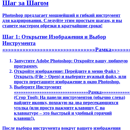
Шаг за Шагом
Photoshop предлагает мощнейший и гибкий инструмент
для кадрирования. Следуйте этим простым шагам, и вы
станете мастером обрезки в кратчайшие сроки!
Шаг 1: Открытие Изображения и Выбор
Инструмента
«»»»»»»»»»»»»»»»»»»»»»»»»»»»»»»»Рамка»»»»»»
Запустите Adobe Photoshop: Откройте вашу любимую
программу.
Откройте изображение: Перейдите в меню Файл >
Открыть (File > Open) и выберите нужный файл, или
просто перетащите изображение в окно Photoshop.
Выберите Инструмент
«»»»»»»»»»»»»»»»»»»»»»»»»»»»»»»»Рамка»»»»»»»»»»»»
(Crop Tool): На панели инструментов (обычно слева)
найдите иконку, похожую на два пересекающихся
уголка (или просто нажмите клавишу C на
клавиатуре – это быстрый и удобный горячий
клавиш!).
После выбора инструмента вокруг вашего изображения