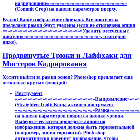
кадрирование»»»»»»»»»»»»»»»»»»»»»»»»»»»»»»»»
(Commit Crop) на панели параметров вверху.
Вуаля! Ваше изображение обрезано. Все пиксели за
пределами рамки будут удалены (если не отключена опция
«»»»»»»»»»»»»»»»»»»»»»»»»»»»»»»»Удалить отсеченные
пиксели»»»»»»»»»»»»»»»»»»»»»»»»»»»»»»»», о которой
ниже).
Продвинутые Трюки и Лайфхаки для
Мастеров Кадрирования
Хотите выйти за рамки основ? Photoshop предлагает еще
несколько крутых функций:
Инструмент
«»»»»»»»»»»»»»»»»»»»»»»»»»»»»»»»Выпрямление»»»»»
(Straighten Tool): Когда активен инструмент
«»»»»»»»»»»»»»»»»»»»»»»»»»»»»»»»Рамка»»»»»»»»»»»»
на панели параметров появится иконка уровня.
Выберите ее, затем проведите линию по
изображению, которая должна быть горизонтальной
(например, линия горизонта). Photoshop
автоматически повернет изображение, чтобы