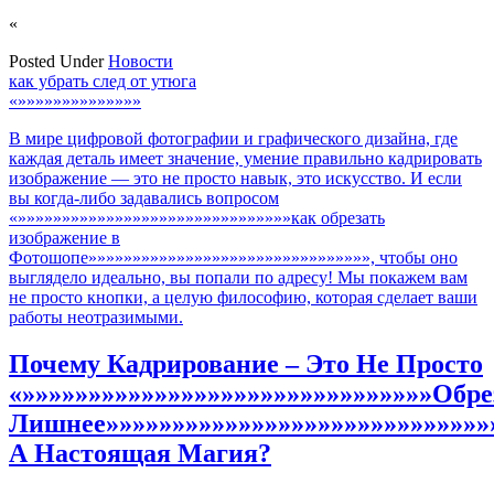
«
Posted Under
Новости
Навигация
как убрать след от утюга
«»»»»»»»»»»»»»»
по
В мире цифровой фотографии и графического дизайна, где
записям
каждая деталь имеет значение, умение правильно кадрировать
изображение — это не просто навык, это искусство. И если
вы когда-либо задавались вопросом
«»»»»»»»»»»»»»»»»»»»»»»»»»»»»»»»как обрезать
изображение в
Фотошопе»»»»»»»»»»»»»»»»»»»»»»»»»»»»»»»», чтобы оно
выглядело идеально, вы попали по адресу! Мы покажем вам
не просто кнопки, а целую философию, которая сделает ваши
работы неотразимыми.
Почему Кадрирование – Это Не Просто
«»»»»»»»»»»»»»»»»»»»»»»»»»»»»»»»Обре
Лишнее»»»»»»»»»»»»»»»»»»»»»»»»»»»»»
А Настоящая Магия?