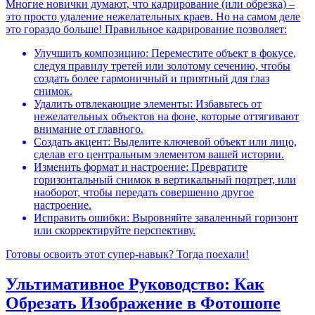
Многие новички думают, что кадрирование (или обрезка) –
это просто удаление нежелательных краев. Но на самом деле
это гораздо больше! Правильное кадрирование позволяет:
Улучшить композицию: Переместите объект в фокусе,
следуя правилу третей или золотому сечению, чтобы
создать более гармоничный и приятный для глаз
снимок.
Удалить отвлекающие элементы: Избавьтесь от
нежелательных объектов на фоне, которые оттягивают
внимание от главного.
Создать акцент: Выделите ключевой объект или лицо,
сделав его центральным элементом вашей истории.
Изменить формат и настроение: Превратите
горизонтальный снимок в вертикальный портрет, или
наоборот, чтобы передать совершенно другое
настроение.
Исправить ошибки: Выровняйте заваленный горизонт
или скорректируйте перспективу.
Готовы освоить этот супер-навык? Тогда поехали!
Ультимативное Руководство: Как
Обрезать Изображение в Фотошопе