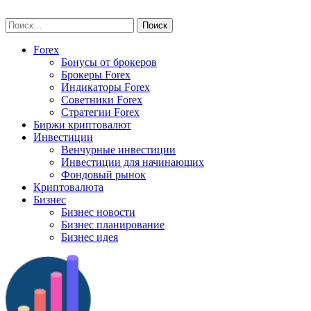
Skip
vse-investory.ru
to
Найти:
content
Forex
Бонусы от брокеров
Брокеры Forex
Индикаторы Forex
Советники Forex
Стратегии Forex
Биржи криптовалют
Инвестиции
Венчурные инвестиции
Инвестиции для начинающих
Фондовый рынок
Криптовалюта
Бизнес
Бизнес новости
Бизнес планирование
Бизнес идея