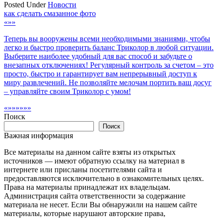
Posted Under
Новости
Навигация
как сделать смазанное фото
«»»
по
Теперь вы вооружены всеми необходимыми знаниями, чтобы
записям
легко и быстро проверить баланс Триколор в любой ситуации.
Выберите наиболее удобный для вас способ и забудьте о
внезапных отключениях! Регулярный контроль за счетом – это
просто, быстро и гарантирует вам непрерывный доступ к
миру развлечений. Не позволяйте мелочам портить ваш досуг
– управляйте своим Триколор с умом!
«»»»»»»
Поиск
Поиск
Важная информация
Все материалы на данном сайте взяты из открытых
источников — имеют обратную ссылку на материал в
интернете или присланы посетителями сайта и
предоставляются исключительно в ознакомительных целях.
Права на материалы принадлежат их владельцам.
Администрация сайта ответственности за содержание
материала не несет. Если Вы обнаружили на нашем сайте
материалы, которые нарушают авторские права,