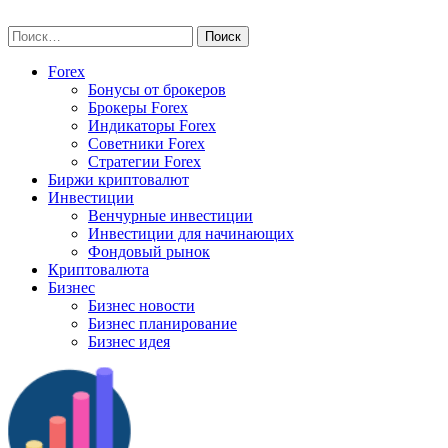
Skip
vse-investory.ru
to
Найти:
content
Forex
Бонусы от брокеров
Брокеры Forex
Индикаторы Forex
Советники Forex
Стратегии Forex
Биржи криптовалют
Инвестиции
Венчурные инвестиции
Инвестиции для начинающих
Фондовый рынок
Криптовалюта
Бизнес
Бизнес новости
Бизнес планирование
Бизнес идея