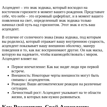
Асцендент – это знак зодиака‚ который восходил на
восточном горизонте в момент вашего рождения. Представьте
себе‚ что небо – это огромный циферблат‚ и в момент вашего
появления на свет‚ определенный знак зодиака только
начинал свой путь над горизонтом. Этот знак и есть ваш
асцендент.
В отличие от солнечного знака (знака зодиака‚ под которым
вы родились)‚ который отражает вашу внутреннюю сущность‚
асцендент показывает вашу внешнюю оболочку‚ манеру
поведения и то‚ как вас воспринимают другие. Он как маска‚
которую вы надеваете‚ чтобы взаимодействовать с миром.
Асцендент влияет на:
Первое впечатление: Как вас видят люди при первой
встрече.
Внешность: Некоторые черты внешности могут быть
связаны с асцендентом.
Реакции: Ваши автоматические реакции на различные
ситуации.
Личностный рост: Асцендент указывает на те области
жизни‚ в которых вам нужно развиваться.
Как Рассчитать Свой Асцендент: