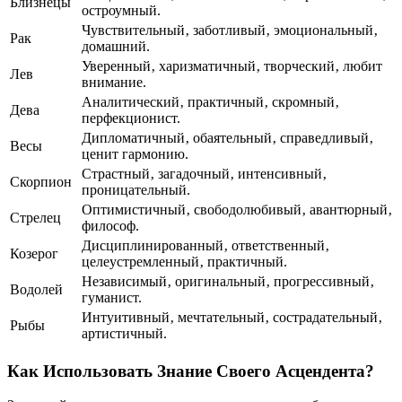
Близнецы
остроумный.
Чувствительный‚ заботливый‚ эмоциональный‚
Рак
домашний.
Уверенный‚ харизматичный‚ творческий‚ любит
Лев
внимание.
Аналитический‚ практичный‚ скромный‚
Дева
перфекционист.
Дипломатичный‚ обаятельный‚ справедливый‚
Весы
ценит гармонию.
Страстный‚ загадочный‚ интенсивный‚
Скорпион
проницательный.
Оптимистичный‚ свободолюбивый‚ авантюрный‚
Стрелец
философ.
Дисциплинированный‚ ответственный‚
Козерог
целеустремленный‚ практичный.
Независимый‚ оригинальный‚ прогрессивный‚
Водолей
гуманист.
Интуитивный‚ мечтательный‚ сострадательный‚
Рыбы
артистичный.
Как Использовать Знание Своего Асцендента?