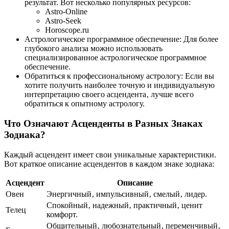
результат. Вот несколько популярных ресурсов:
Astro-Online
Astro-Seek
Horoscope.ru
Астрологическое программное обеспечение: Для более
глубокого анализа можно использовать
специализированное астрологическое программное
обеспечение.
Обратиться к профессиональному астрологу: Если вы
хотите получить наиболее точную и индивидуальную
интерпретацию своего асцендента‚ лучше всего
обратиться к опытному астрологу.
Что Означают Асценденты в Разных Знаках
Зодиака?
Каждый асцендент имеет свои уникальные характеристики.
Вот краткое описание асцендентов в каждом знаке зодиака:
Асцендент
Описание
Овен
Энергичный‚ импульсивный‚ смелый‚ лидер.
Спокойный‚ надежный‚ практичный‚ ценит
Телец
комфорт.
Общительный‚ любознательный‚ переменчивый‚