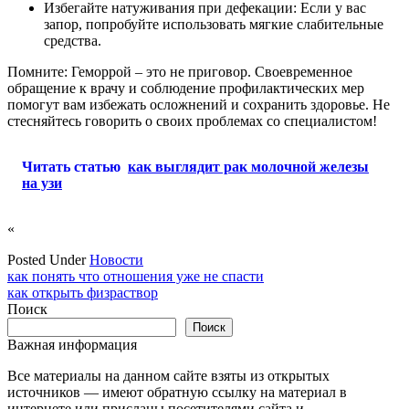
Избегайте натуживания при дефекации: Если у вас
запор, попробуйте использовать мягкие слабительные
средства.
Помните: Геморрой – это не приговор. Своевременное
обращение к врачу и соблюдение профилактических мер
помогут вам избежать осложнений и сохранить здоровье. Не
стесняйтесь говорить о своих проблемах со специалистом!
Читать статью
как выглядит рак молочной железы
на узи
«
Posted Under
Новости
Навигация
как понять что отношения уже не спасти
как открыть физраствор
по
Поиск
записям
Поиск
Важная информация
Все материалы на данном сайте взяты из открытых
источников — имеют обратную ссылку на материал в
интернете или присланы посетителями сайта и