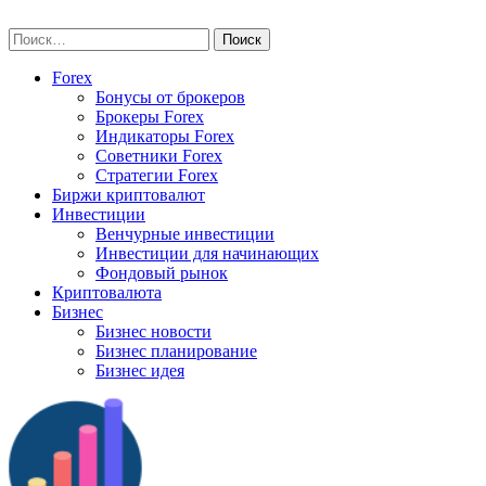
Skip
vse-investory.ru
to
Найти:
content
Forex
Бонусы от брокеров
Брокеры Forex
Индикаторы Forex
Советники Forex
Стратегии Forex
Биржи криптовалют
Инвестиции
Венчурные инвестиции
Инвестиции для начинающих
Фондовый рынок
Криптовалюта
Бизнес
Бизнес новости
Бизнес планирование
Бизнес идея