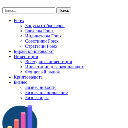
Skip
vse-investory.ru
to
Найти:
content
Forex
Бонусы от брокеров
Брокеры Forex
Индикаторы Forex
Советники Forex
Стратегии Forex
Биржи криптовалют
Инвестиции
Венчурные инвестиции
Инвестиции для начинающих
Фондовый рынок
Криптовалюта
Бизнес
Бизнес новости
Бизнес планирование
Бизнес идея