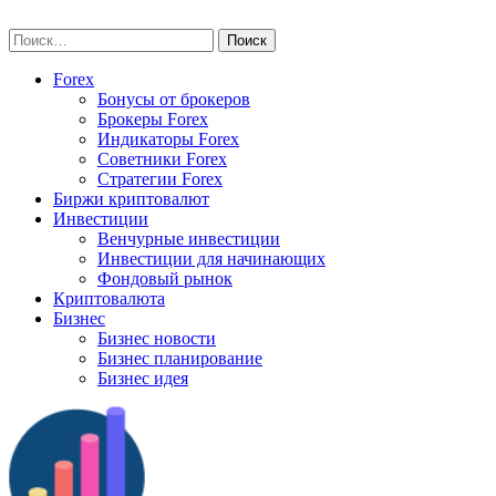
Skip
vse-investory.ru
to
Найти:
content
Forex
Бонусы от брокеров
Брокеры Forex
Индикаторы Forex
Советники Forex
Стратегии Forex
Биржи криптовалют
Инвестиции
Венчурные инвестиции
Инвестиции для начинающих
Фондовый рынок
Криптовалюта
Бизнес
Бизнес новости
Бизнес планирование
Бизнес идея