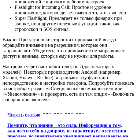
приложений с широким набором настроек.
Flashlight for Incoming Call: Простое и удобное
приложение, которое делает именно то, что заявлено.
Super Flashlight: Предлагает не только фонарик при
звонке, но и другие полезные функции, такие как
стробоскоп и SOS-сигнал.
Важно: При установке сторонних приложений всегда
обращайте внимание на разрешения, которые они
запрашивают. Убедитесь, что приложение не запрашивает
доступ к данным, которые ему не нужны для работы.
Настройка через настройки телефона (для некоторых
моделей): Некоторые производители Android (например,
Xiaomi, Huawei, Realme) встраивают эту функцию
непосредственно в настройки телефона. Попробуйте поискать
в настройках раздел «»Специальные возможности»» или
«»Уведомления»» и проверить, есть ли там опция «»Включить
фонарик при звонке»».
Читать статью
"""""""""""""""
Помните, что знание – это сила. Информация о том,
как вести себя на допросе, не гарантирует отсутствия
проблем, но значительно увеличивает ваши шансы на