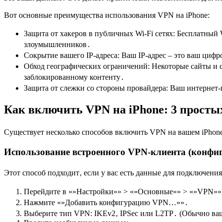
Вот основные преимущества использования VPN на iPhone:
Защита от хакеров в публичных Wi-Fi сетях: Бесплатный 
злоумышленников․
Сокрытие вашего IP-адреса: Ваш IP-адрес – это ваш циф
Обход географических ограничений: Некоторые сайты и с
заблокированному контенту․
Защита от слежки со стороны провайдера: Ваш интернет
Как включить VPN на iPhone: 3 просты
Существует несколько способов включить VPN на вашем iPhon
Использование встроенного VPN-клиента (конфи
Этот способ подходит‚ если у вас есть данные для подключен
Перейдите в «»Настройки»» > «»Основные»» > «»VPN»»
Нажмите «»Добавить конфигурацию VPN…»»․
Выберите тип VPN: IKEv2‚ IPSec или L2TP․ (Обычно ваш