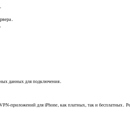
․
рвера․
․
очных данных для подключения․
VPN-приложений для iPhone‚ как платных‚ так и бесплатных․ 