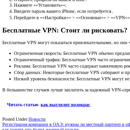
Нажмите «»Установить»»;
Введите пароль вашего iPhone‚ если потребуется․
Перейдите в «»Настройки»» > «»Основные»» > «»VPN»»
Бесплатные VPN: Стоит ли рисковать?
Бесплатные VPN могут показаться привлекательными‚ но они ч
Ограниченная скорость: Бесплатные VPN обычно предла
Ограниченный трафик: Бесплатные VPN часто ограничив
Реклама: Бесплатные VPN часто содержат навязчивую ре
Сбор данных: Некоторые бесплатные VPN собирают и пр
Низкий уровень безопасности: Бесплатные VPN могут н
В большинстве случаев лучше заплатить за надежный VPN-серв
Читать статью
как выглядит водокрас
Posted Under
Новости
Навигация
Регистрация компании в ОАЭ: нужны ли местный партнер и о
как понять что болит желчный пузырь