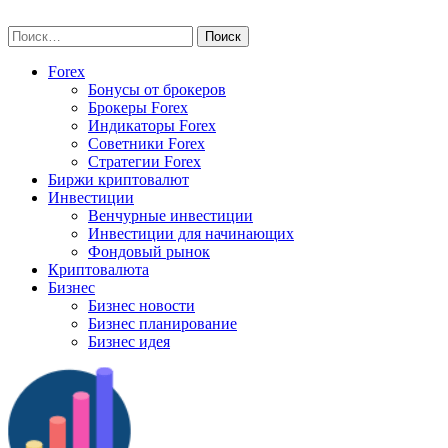
Skip
vse-investory.ru
to
Найти:
content
Forex
Бонусы от брокеров
Брокеры Forex
Индикаторы Forex
Советники Forex
Стратегии Forex
Биржи криптовалют
Инвестиции
Венчурные инвестиции
Инвестиции для начинающих
Фондовый рынок
Криптовалюта
Бизнес
Бизнес новости
Бизнес планирование
Бизнес идея