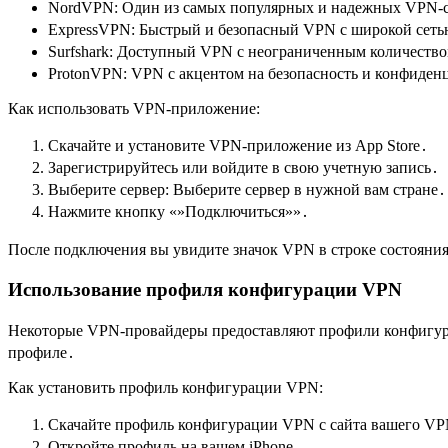
NordVPN: Один из самых популярных и надежных VPN-
ExpressVPN: Быстрый и безопасный VPN с широкой сеть
Surfshark: Доступный VPN с неограниченным количеств
ProtonVPN: VPN с акцентом на безопасность и конфиден
Как использовать VPN-приложение:
Скачайте и установите VPN-приложение из App Store․
Зарегистрируйтесь или войдите в свою учетную запись․
Выберите сервер: Выберите сервер в нужной вам стране․
Нажмите кнопку «»Подключиться»»․
После подключения вы увидите значок VPN в строке состояния
Использование профиля конфигурации VPN
Некоторые VPN-провайдеры предоставляют профили конфигурац
профиле․
Как установить профиль конфигурации VPN:
Скачайте профиль конфигурации VPN с сайта вашего VP
Откройте профиль на вашем iPhone․