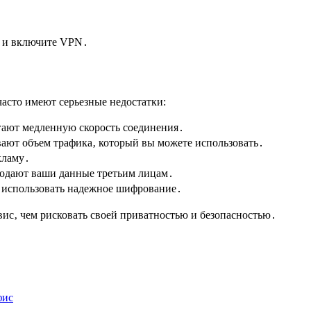
 и включите VPN․
асто имеют серьезные недостатки:
гают медленную скорость соединения․
ают объем трафика‚ который вы можете использовать․
кламу․
одают ваши данные третьим лицам․
е использовать надежное шифрование․
ис‚ чем рисковать своей приватностью и безопасностью․
фис