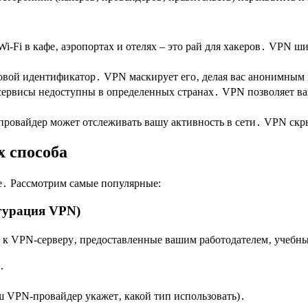
Wi-Fi в кафе‚ аэропортах и отелях – это рай для хакеров․ VPN ш
ровой идентификатор․ VPN маскирует его‚ делая вас анонимным 
ервисы недоступны в определенных странах․ VPN позволяет вам
-провайдер может отслеживать вашу активность в сети․ VPN ск
х способа
e․ Рассмотрим самые популярные:
гурация VPN)
ия к VPN-серверу‚ предоставленные вашим работодателем‚ учеб
․
 VPN-провайдер укажет‚ какой тип использовать)․