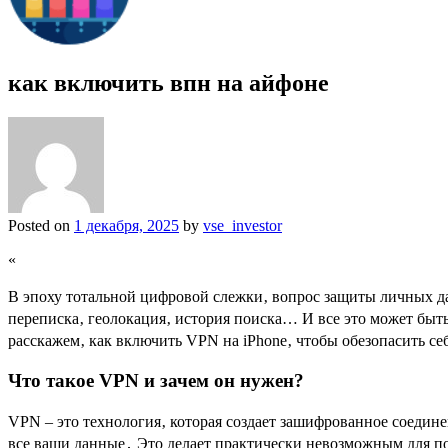
как включить впн на айфоне
Posted on
1 декабря, 2025
by
vse_investor
«
В эпоху тотальной цифровой слежки‚ вопрос защиты личных дан
переписка‚ геолокация‚ история поиска… И все это может быть
расскажем‚ как включить VPN на iPhone‚ чтобы обезопасить себ
Что такое VPN и зачем он нужен?
VPN – это технология‚ которая создает зашифрованное соедин
все ваши данные․ Это делает практически невозможным для по