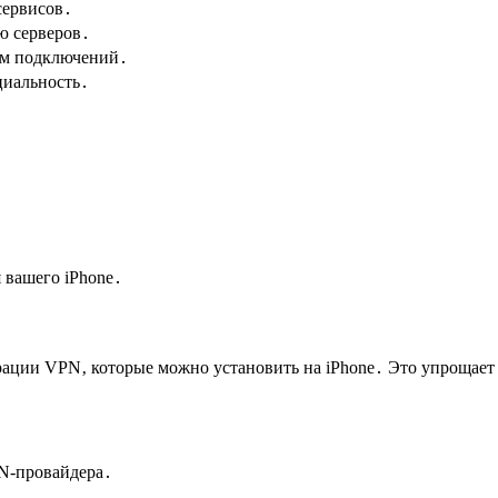
сервисов․
ю серверов․
ом подключений․
циальность․
 вашего iPhone․
ии VPN‚ которые можно установить на iPhone․ Это упрощает пр
N-провайдера․