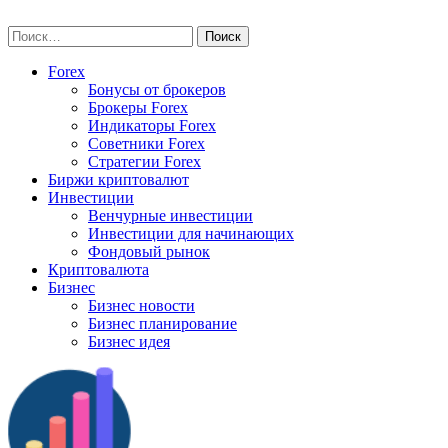
Skip
vse-investory.ru
to
Найти:
content
Forex
Бонусы от брокеров
Брокеры Forex
Индикаторы Forex
Советники Forex
Стратегии Forex
Биржи криптовалют
Инвестиции
Венчурные инвестиции
Инвестиции для начинающих
Фондовый рынок
Криптовалюта
Бизнес
Бизнес новости
Бизнес планирование
Бизнес идея