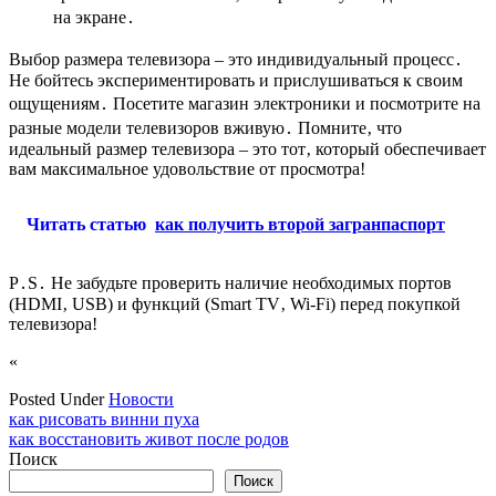
на экране․
Выбор размера телевизора – это индивидуальный процесс․
Не бойтесь экспериментировать и прислушиваться к своим
ощущениям․ Посетите магазин электроники и посмотрите на
разные модели телевизоров вживую․ Помните‚ что
идеальный размер телевизора – это тот‚ который обеспечивает
вам максимальное удовольствие от просмотра!
Читать статью
как получить второй загранпаспорт
P․S․ Не забудьте проверить наличие необходимых портов
(HDMI‚ USB) и функций (Smart TV‚ Wi-Fi) перед покупкой
телевизора!
«
Posted Under
Новости
Навигация
как рисовать винни пуха
как восстановить живот после родов
по
Поиск
записям
Поиск