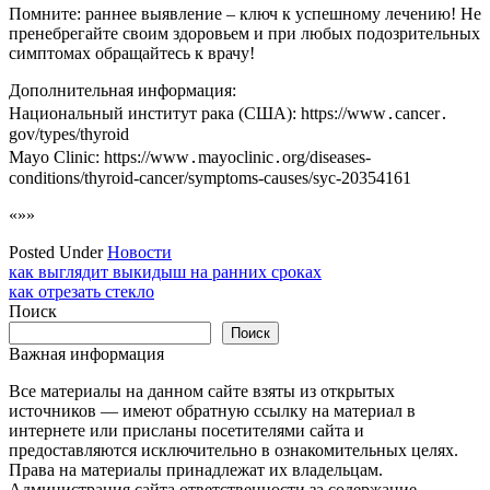
Помните: раннее выявление – ключ к успешному лечению! Не
пренебрегайте своим здоровьем и при любых подозрительных
симптомах обращайтесь к врачу!
Дополнительная информация:
Национальный институт рака (США): https://www․cancer․
gov/types/thyroid
Mayo Clinic: https://www․mayoclinic․org/diseases-
conditions/thyroid-cancer/symptoms-causes/syc-20354161
«»»
Posted Under
Новости
Навигация
как выглядит выкидыш на ранних сроках
как отрезать стекло
по
Поиск
записям
Поиск
Важная информация
Все материалы на данном сайте взяты из открытых
источников — имеют обратную ссылку на материал в
интернете или присланы посетителями сайта и
предоставляются исключительно в ознакомительных целях.
Права на материалы принадлежат их владельцам.
Администрация сайта ответственности за содержание