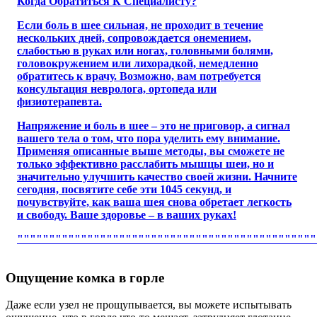
Когда Обратиться К Специалисту?
Если боль в шее сильная, не проходит в течение
нескольких дней, сопровождается онемением,
слабостью в руках или ногах, головными болями,
головокружением или лихорадкой, немедленно
обратитесь к врачу. Возможно, вам потребуется
консультация невролога, ортопеда или
физиотерапевта.
Напряжение и боль в шее – это не приговор, а сигнал
вашего тела о том, что пора уделить ему внимание.
Применяя описанные выше методы, вы сможете не
только эффективно расслабить мышцы шеи, но и
значительно улучшить качество своей жизни. Начните
сегодня, посвятите себе эти 1045 секунд, и
почувствуйте, как ваша шея снова обретает легкость
и свободу. Ваше здоровье – в ваших руках!
"""""""""""""""""""""""""""""""""""""""""""""""
Ощущение комка в горле
Даже если узел не прощупывается, вы можете испытывать