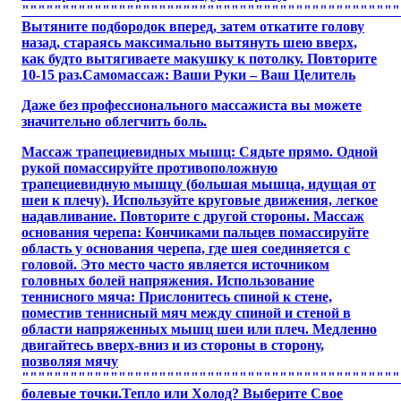
"""""""""""""""""""""""""""""""""""""""""""""""
Вытяните подбородок вперед, затем откатите голову
назад, стараясь максимально вытянуть шею вверх,
как будто вытягиваете макушку к потолку. Повторите
10-15 раз.Самомассаж: Ваши Руки – Ваш Целитель
Даже без профессионального массажиста вы можете
значительно облегчить боль.
Массаж трапециевидных мышц: Сядьте прямо. Одной
рукой помассируйте противоположную
трапециевидную мышцу (большая мышца, идущая от
шеи к плечу). Используйте круговые движения, легкое
надавливание. Повторите с другой стороны. Массаж
основания черепа: Кончиками пальцев помассируйте
область у основания черепа, где шея соединяется с
головой. Это место часто является источником
головных болей напряжения. Использование
теннисного мяча: Прислонитесь спиной к стене,
поместив теннисный мяч между спиной и стеной в
области напряженных мышц шеи или плеч. Медленно
двигайтесь вверх-вниз и из стороны в сторону,
позволяя мячу
"""""""""""""""""""""""""""""""""""""""""""""""
болевые точки.Тепло или Холод? Выберите Свое