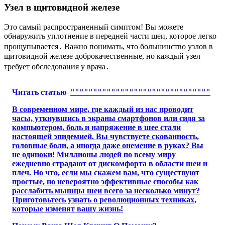
Узел в щитовидной железе
Это самый распространенный симптом! Вы можете
обнаружить уплотнение в передней части шеи, которое легко
прощупывается․ Важно понимать, что большинство узлов в
щитовидной железе доброкачественные, но каждый узел
требует обследования у врача․
Читать статью
"""""""""""""""""""""""""""""""
В современном мире, где каждый из нас проводит
часы, уткнувшись в экраны смартфонов или сидя за
компьютером, боль и напряжение в шее стали
настоящей эпидемией. Вы чувствуете скованность,
головные боли, а иногда даже онемение в руках? Вы
не одиноки! Миллионы людей по всему миру
ежедневно страдают от дискомфорта в области шеи и
плеч. Но что, если мы скажем вам, что существуют
простые, но невероятно эффективные способы как
расслабить мышцы шеи всего за несколько минут?
Приготовьтесь узнать о революционных техниках,
которые изменят вашу жизнь!