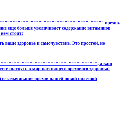
""""""""""""""""""""""""""""""""""""""" орехов.
ание еще больше увеличивает содержание витаминов
 нем стоит!
ь ваше здоровье и самочувствие. Это простой, но
""""""""""""""""""""""""""""""""""""", а ваш
есте шагнуть в мир настоящего орехового здоровья!
йте замачивание орехов вашей новой полезной