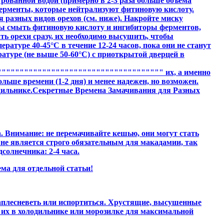
рованной водой (примерно в 2-3 раза больше объема
 ферменты, которые нейтрализуют фитиновую кислоту.
 разных видов орехов (см. ниже). Накройте миску
бы смыть фитиновую кислоту и ингибиторы ферментов,
ть орехи сразу, их необходимо высушить, чтобы
атуре 40-45°C в течение 12-24 часов, пока они не станут
атуре (не выше 50-60°C) с приоткрытой дверцей в
""""""""""""""""""""""""""""""""""" их, а именно
ьше времени (1-2 дня) и менее надежен, но возможен.
одильнике.Секретные Времена Замачивания для Разных
са. Внимание: не перемачивайте кешью, они могут стать
 не является строго обязательным для макадамии, так
солнечника: 2-4 часа.
ема для отдельной статьи!
заплесневеть или испортиться. Хрустящие, высушенные
ь их в холодильнике или морозилке для максимальной