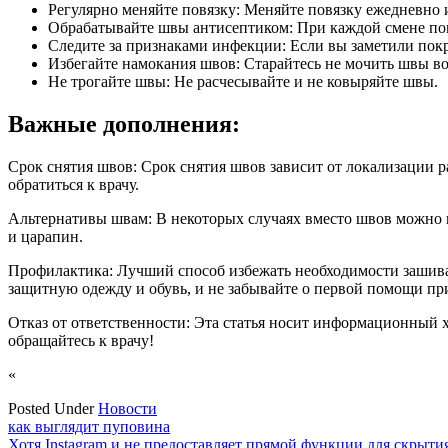
Регулярно меняйте повязку: Меняйте повязку ежедневно и
Обрабатывайте швы антисептиком: При каждой смене по
Следите за признаками инфекции: Если вы заметили покр
Избегайте намокания швов: Старайтесь не мочить швы во
Не трогайте швы: Не расчесывайте и не ковыряйте швы.
Важные дополнения:
Срок снятия швов: Срок снятия швов зависит от локализации 
обратиться к врачу.
Альтернативы швам: В некоторых случаях вместо швов можно и
и царапин.
Профилактика: Лучший способ избежать необходимости зашивать
защитную одежду и обувь, и не забывайте о первой помощи п
Отказ от ответственности: Эта статья носит информационный 
обращайтесь к врачу!
«
Posted Under
Новости
Навигация
как выглядит пуповина
Хотя Instagram и не предоставляет прямой функции для скрыт