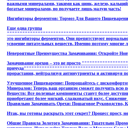
важными минералами, такими как цинк, железо, кальций и
богатые минералами, но получаете лишь малую часть!
Ингибиторы ферментов: Тормоз Для Вашего Пищеварен
Еще одна группа
"""""""""""""""""""""""""""""""""""""""""""""""
это ингибиторы ферментов. Они препятствуют нормальной
усвоение питательных веществ. Именно поэтому многие 
Невероятные Преимущества Замачивания: Откройте Нов
Замачивание орехов – это не просто """"""""""""""
причуда"""""""""""""""""""""""""""""""""""""""""""
прорастания, нейтрализуя антинутриенты и активируя п
Улучшенное Пищеварение: Попрощайтесь с дискомфортом!
Минералов: Теперь ваш организм сможет получить всю п
Веществ: Все полезные компоненты станут более доступн
приобретают более мягкий, сладковатый вкус. Снижение 
Правильно Замачивать Орехи: Пошаговое Руководство, К
Итак, вы готовы раскрыть этот секрет? Процесс прост, 
Общие Правила Золотого Замачивания: Тщательно Промой