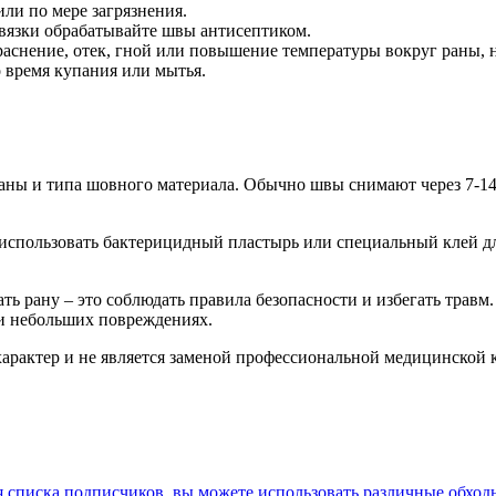
ли по мере загрязнения.
вязки обрабатывайте швы антисептиком.
аснение, отек, гной или повышение температуры вокруг раны, н
 время купания или мытья.
раны и типа шовного материала. Обычно швы снимают через 7-14
спользовать бактерицидный пластырь или специальный клей для
 рану – это соблюдать правила безопасности и избегать травм.
ри небольших повреждениях.
характер и не является заменой профессиональной медицинской
ия списка подписчиков, вы можете использовать различные обхо