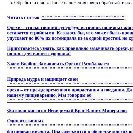
Обработка швов: После наложения швов обработайте их а
Читать статью
"""""""""""""""""""""""""""""""
Орехи – это настоящий суперфуд: источник полезных жир
оставатся стройными. Казалось бы, что может быть проще
упускают до 80% их потенциала из-за одной простой, но
Приготовьтесь узнать, как правильно замачивать орехи,
пользы для вашего здоровья!
Зачем Вообще Замачивать Орехи? Разоблачаем
"""""""""""""""""""""""""""""""""""""""""""""""
Природа мудра и защищает свои
""""""""""""""""""""""""""""""""""""""""""""""""
орехи – от преждевременного прорастания и поедания. Д
нашему пищеварению. Мы говорим об
"""""""""""""""""""""""""""""""""""""""""""""""
Фитовая кислота: Невидимый Враг Ваших Минералов
Один из главных
""""""""""""""""""""""""""""""""""""""""""""""""
фитиновая кислота. Она содержится в оболочке многих оре