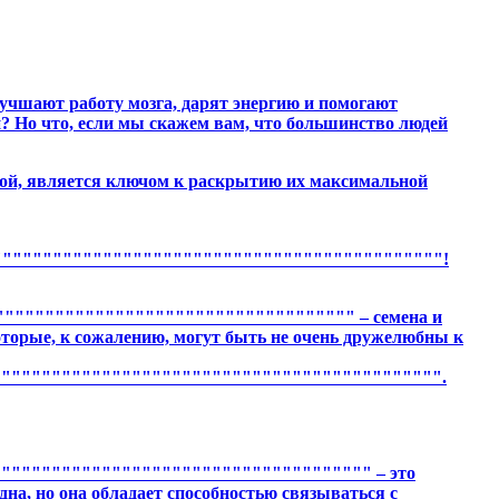
лучшают работу мозга, дарят энергию и помогают
й? Но что, если мы скажем вам, что большинство людей
етой, является ключом к раскрытию их максимальной
""""""""""""""""""""""""""""""""""""""""""""!
""""""""""""""""""""""""""""""""""" – семена и
оторые, к сожалению, могут быть не очень дружелюбны к
""""""""""""""""""""""""""""""""""""""""""""".
""""""""""""""""""""""""""""""""""""" – это
дна, но она обладает способностью связываться с