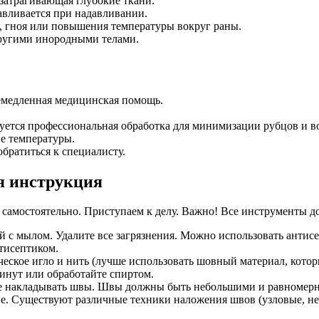
затрагивающая глубокие ткани.
авливается при надавливании.
, гноя или повышения температуры вокруг раны.
 другими инородными телами.
.
немедленная медицинская помощь.
ребуется профессиональная обработка для минимизации рубцов и 
е температуры.
обратиться к специалисту.
я инструкция
ть самостоятельно. Приступаем к делу. Важно! Все инструменты
 с мылом. Удалите все загрязнения. Можно использовать антисе
тисептиком.
еское игло и нить (лучше использовать шовный материал, котор
минут или обработайте спиртом.
е накладывать швы. Швы должны быть небольшими и равномерно 
. Существуют различные техники наложения швов (узловые, неп