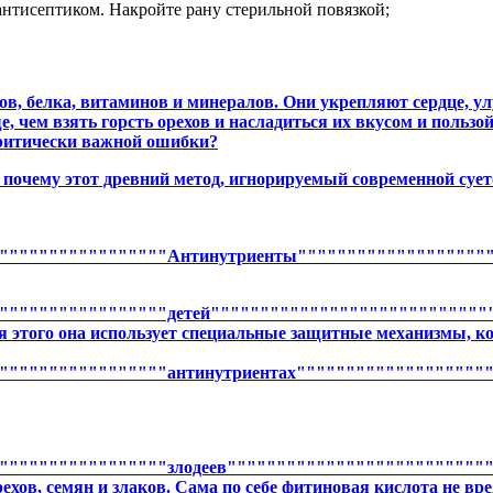
нтисептиком. Накройте рану стерильной повязкой;
ов, белка, витаминов и минералов. Они укрепляют сердце, у
, чем взять горсть орехов и насладиться их вкусом и пользо
 критически важной ошибки?
 и почему этот древний метод, игнорируемый современной су
"""""""""""""""""Антинутриенты""""""""""""""""""""
""""""""""""""""детей"""""""""""""""""""""""""""""
ля этого она использует специальные защитные механизмы, к
"""""""""""""""""антинутриентах"""""""""""""""""""
""""""""""""""""злодеев"""""""""""""""""""""""""""
хов, семян и злаков. Сама по себе фитиновая кислота не вре