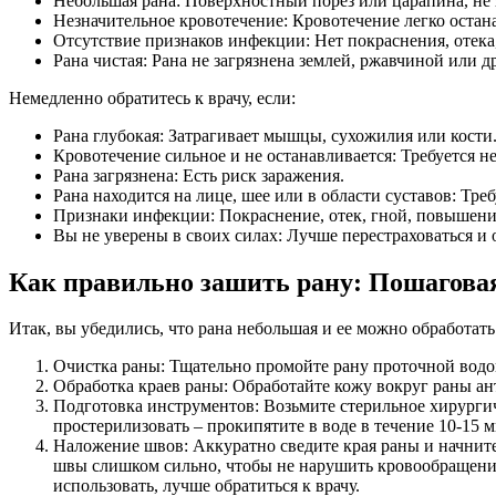
Небольшая рана: Поверхностный порез или царапина, не 
Незначительное кровотечение: Кровотечение легко остан
Отсутствие признаков инфекции: Нет покраснения, отека
Рана чистая: Рана не загрязнена землей, ржавчиной или
Немедленно обратитесь к врачу, если:
Рана глубокая: Затрагивает мышцы, сухожилия или кости
Кровотечение сильное и не останавливается: Требуется 
Рана загрязнена: Есть риск заражения.
Рана находится на лице, шее или в области суставов: Т
Признаки инфекции: Покраснение, отек, гной, повышени
Вы не уверены в своих силах: Лучше перестраховаться и 
Как правильно зашить рану: Пошагова
Итак, вы убедились, что рана небольшая и ее можно обработа
Очистка раны: Тщательно промойте рану проточной водой
Обработка краев раны: Обработайте кожу вокруг раны ан
Подготовка инструментов: Возьмите стерильное хирургич
простерилизовать – прокипятите в воде в течение 10-15 
Наложение швов: Аккуратно сведите края раны и начнит
швы слишком сильно, чтобы не нарушить кровообращение
использовать, лучше обратиться к врачу.