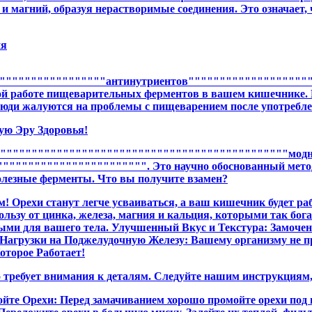
 магний, образуя нерастворимые соединения. Это означает, ч
ия
"""""""""""""""""антинутриентов"""""""""""""""""""
 работе пищеварительных ферментов в вашем кишечнике. Рез
люди жалуются на проблемы с пищеварением после употребле
ую Эру Здоровья!
""""""""""""""""""""""""""""""""""""""""""""""""""мод
""""""""""""""""""""". Это научно обоснованный метод,
олезные ферменты. Что вы получите взамен?
 Орехи станут легче усваиваться, а ваш кишечник будет ра
ользу от цинка, железа, магния и кальция, которыми так б
ыми для вашего тела. Улучшенный Вкус и Текстура: Замоченн
Нагрузки на Поджелудочную Железу: Вашему организму не пр
оторое Работает!
но требует внимания к деталям. Следуйте нашим инструкциям
те Орехи: Перед замачиванием хорошо промойте орехи под 