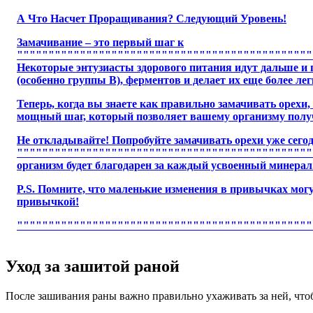
А Что Насчет Проращивания? Следующий Уровень!
Замачивание – это первый шаг к
"""""""""""""""""""""""""""""""""""""""""""""""
Некоторые энтузиасты здорового питания идут дальше и
(особенно группы В), ферментов и делает их еще более ле
Теперь, когда вы знаете как правильно замачивать орехи
мощный шаг, который позволяет вашему организму получ
Не откладывайте! Попробуйте замачивать орехи уже сего
"""""""""""""""""""""""""""""""""""""""""""""""
организм будет благодарен за каждый усвоенный минерал.
P.S. Помните, что маленькие изменения в привычках мог
привычкой!
"""""""""""""""""""""""""""""""""""""""""""""""
Уход за зашитой раной
После зашивания раны важно правильно ухаживать за ней, что