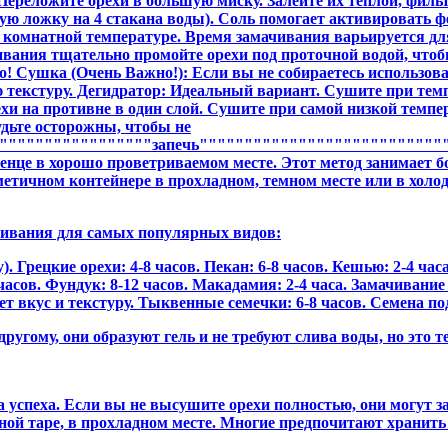
ереложите орехи в большую миску. Залейте их теплой, фильт
йную ложку на 4 стакана воды). Соль помогает активировать
 комнатной температуре. Время замачивания варьируется для
вания тщательно промойте орехи под проточной водой, что
о! Сушка (Очень Важно!): Если вы не собираетесь использова
текстуру. Дегидратор: Идеальный вариант. Сушите при темпер
хи на противне в один слой. Сушите при самой низкой темпер
удьте осторожны, чтобы не
""""""""""""""""запечь"""""""""""""""""""""""""""""
це в хорошо проветриваемом месте. Этот метод занимает бол
етичном контейнере в прохладном, темном месте или в хол
чивания для самых популярных видов:
). Грецкие орехи: 4-8 часов. Пекан: 6-8 часов. Кешью: 2-4 ча
асов. Фундук: 8-12 часов. Макадамия: 2-4 часа. Замачивание
 вкус и текстуру. Тыквенные семечки: 6-8 часов. Семена под
ругому, они образуют гель и не требуют слива воды, но это т
 успеха. Если вы не высушите орехи полностью, они могут 
чной таре, в прохладном месте. Многие предпочитают хранит