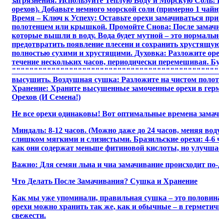
загрязнения. Используйте Теплую Воду и Морскую Соль: П
орехов). Добавьте немного морской соли (примерно 1 ча
Время – Ключ к Успеху: Оставьте орехи замачиваться при
полотенцем или крышкой. Промойте Снова: После замачи
которые вышли в воду. Вода будет мутной – это нормальн
предотвратить появление плесени и сохранить хрустящую 
полностью сухими и хрустящими. Духовка: Разложите оре
течение нескольких часов, периодически перемешивая. Б
""""""""""""""""""""""""""""""""""""""""""""""""
высушить. Воздушная сушка: Разложите на чистом полотен
Хранение: Храните высушенные замоченные орехи в герм
Орехов (И Семена!)
Не все орехи одинаковы! Вот оптимальные времена зама
Миндаль: 8-12 часов. (Можно даже до 24 часов, меняя воду
слишком мягкими и слизистыми. Бразильские орехи: 4-6 ч
как они содержат меньше фитиновой кислоты, но улучшает
Важно: Для семян льна и чиа замачивание происходит по-д
Что Делать После Замачивания? Сушка и Хранение
Как мы уже упоминали, правильная сушка – это половина
орехи можно хранить так же, как и обычные – в гермети
свежести.