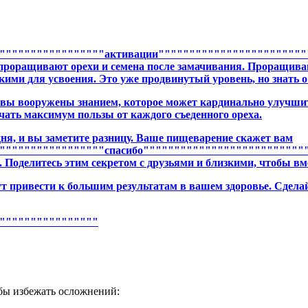
"""""""""""""""""активации"""""""""""""""""""""""""
 проращивают орехи и семена после замачивания. Проращив
гкими для усвоения. Это уже продвинутый уровень, но знать о
, вы вооружены знанием, которое может кардинально улучшит
ать максимум пользы от каждого съеденного ореха.
дня, и вы заметите разницу. Ваше пищеварение скажет вам
"""""""""""""""""спасибо"""""""""""""""""""""""""""
 Поделитесь этим секретом с друзьями и близкими, чтобы вм
ут привести к большим результатам в вашем здоровье. Сдела
""""""""""""""""
бы избежать осложнений: