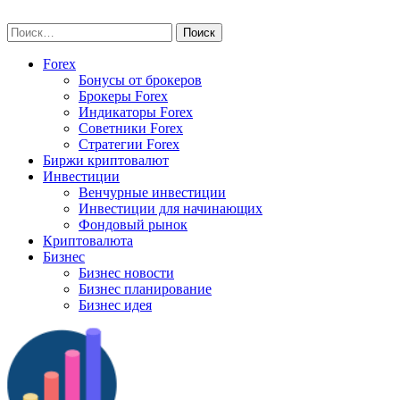
Skip
vse-investory.ru
to
Найти:
content
Forex
Бонусы от брокеров
Брокеры Forex
Индикаторы Forex
Советники Forex
Стратегии Forex
Биржи криптовалют
Инвестиции
Венчурные инвестиции
Инвестиции для начинающих
Фондовый рынок
Криптовалюта
Бизнес
Бизнес новости
Бизнес планирование
Бизнес идея