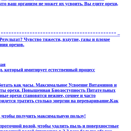
то ваш организм не может их усвоить. Вы едите орехи,
""""""""""""""""""""""""""""""""""""""""""""" –
ультат? Чувство тяжести, вздутие, газы и плохое
ния орехов.
ная
 который имитирует естественный процесс
ботать как часы. Максимальное Усвоение Витаминов и
огаты орехи. Повышенная Биодоступность Питательных
ые орехи становятся нежнее, сочнее и часто
идется тратить столько энергии на переваривание.Как
, чтобы получить максимальную пользу!
проточной водой, чтобы удалить пыль и поверхностные