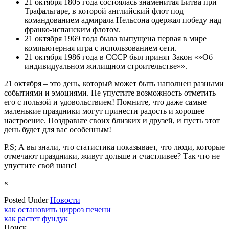
21 октября 1805 года состоялась знаменитая Битва при
Трафальгаре, в которой английский флот под
командованием адмирала Нельсона одержал победу над
франко-испанским флотом.
21 октября 1969 года была выпущена первая в мире
компьютерная игра с использованием сети.
21 октября 1986 года в СССР был принят Закон «»Об
индивидуальном жилищном строительстве»».
21 октября – это день, который может быть наполнен разными
событиями и эмоциями. Не упустите возможность отметить
его с пользой и удовольствием! Помните, что даже самые
маленькие праздники могут принести радость и хорошее
настроение. Поздравьте своих близких и друзей, и пусть этот
день будет для вас особенным!
P.S; А вы знали, что статистика показывает, что люди, которые
отмечают праздники, живут дольше и счастливее? Так что не
упустите свой шанс!
«
Posted Under
Новости
Навигация
как остановить цирроз печени
как растет фундук
по
Поиск