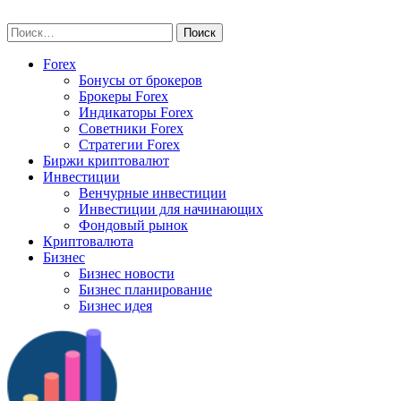
Skip
vse-investory.ru
to
Найти:
content
Forex
Бонусы от брокеров
Брокеры Forex
Индикаторы Forex
Советники Forex
Стратегии Forex
Биржи криптовалют
Инвестиции
Венчурные инвестиции
Инвестиции для начинающих
Фондовый рынок
Криптовалюта
Бизнес
Бизнес новости
Бизнес планирование
Бизнес идея