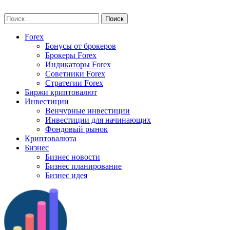
Skip
vse-investory.ru
to
Найти:
content
Forex
Бонусы от брокеров
Брокеры Forex
Индикаторы Forex
Советники Forex
Стратегии Forex
Биржи криптовалют
Инвестиции
Венчурные инвестиции
Инвестиции для начинающих
Фондовый рынок
Криптовалюта
Бизнес
Бизнес новости
Бизнес планирование
Бизнес идея