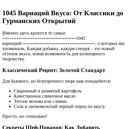
1045 Вариаций Вкуса: От Классики до
Гурманских Открытий
Именно здесь кроются те самые
«»»»»»»»»»»»»»»»»»»»»»»»»»»»»»»»1045
вариаций»»»»»»»»»»»»»»»»»»»»»»»»»»»»»»»»‚ о которых мы
упоминали. Каждая добавка‚ каждая специя – это новый
оттенок вкуса‚ новая возможность для кулинарного
творчества.
Классический Рецепт: Золотой Стандарт
Для базового‚ но безупречного пюре вам понадобится:
Сваренный и размятый картофель
Качественное сливочное масло
Теплое молоко или сливки
Соль и свежемолотый черный перец по вкусу.
Просто‚ но гениально!
Секреты Шеф-Поваров: Как Добавить