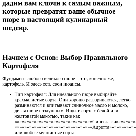
дадим вам ключи к самым важным‚
которые превратят ваше обычное
пюре в настоящий кулинарный
шедевр.
Начнем с Основ: Выбор Правильного
Картофеля
Фундамент любого великого пюре – это‚ конечно же‚
картофель. И здесь есть свои нюансы.
Тип картофеля: Для идеального пюре выбирайте
крахмалистые сорта. Они хорошо развариваются‚ легко
разминаются и впитывают сливочное масло и молоко‚
делая пюре воздушным. Ищите сорта с белой или
желтоватой мякотью‚ такие как
«»»»»»»»»»»»»»»»»»»»»»»»»»»»»»»»Синеглазка»»»»»»»»
«»»»»»»»»»»»»»»»»»»»»»»»»»»»»»»»Адретта»»»»»»»»»»»
или любые мучнистые сорта.