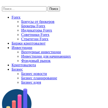
Skip
vse-investory.ru
to
Найти:
content
Forex
Бонусы от брокеров
Брокеры Forex
Индикаторы Forex
Советники Forex
Стратегии Forex
Биржи криптовалют
Инвестиции
Венчурные инвестиции
Инвестиции для начинающих
Фондовый рынок
Криптовалюта
Бизнес
Бизнес новости
Бизнес планирование
Бизнес идея