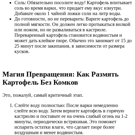
Соль: Обязательно посолите воду! Картофель впитывает
соль во время варки‚ что придает ему вкус изнутри.
Добавьте около 1 чайной ложки соли на литр воды.
До готовности‚ но не переварить: Варите картофель до
полной мягкости. Он должен легко протыкаться вилкой
или ножом‚ но не разваливаться в кастрюле.
Переваренный картофель становится водянистым и
может дать клейкое пюре. Обычно это занимает от 15 до
25 минут после закипания‚ в зависимости от размера
кусков.
Магия Превращения: Как Размять
Картофель Без Комков
Это‚ пожалуй‚ самый критичный этап.
Слейте воду полностью: После варки немедленно
слейте всю воду. Затем верните картофель в горячую
кастрюлю и поставьте ее на очень слабый огонь на 1-2
минуты‚ периодически встряхивая. Это поможет
испарить остатки влаги‚ что сделает пюре более
воздушным и менее водянистым.