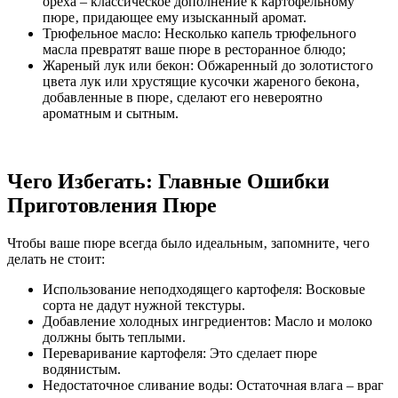
ореха – классическое дополнение к картофельному
пюре‚ придающее ему изысканный аромат.
Трюфельное масло: Несколько капель трюфельного
масла превратят ваше пюре в ресторанное блюдо;
Жареный лук или бекон: Обжаренный до золотистого
цвета лук или хрустящие кусочки жареного бекона‚
добавленные в пюре‚ сделают его невероятно
ароматным и сытным.
Чего Избегать: Главные Ошибки
Приготовления Пюре
Чтобы ваше пюре всегда было идеальным‚ запомните‚ чего
делать не стоит:
Использование неподходящего картофеля: Восковые
сорта не дадут нужной текстуры.
Добавление холодных ингредиентов: Масло и молоко
должны быть теплыми.
Переваривание картофеля: Это сделает пюре
водянистым.
Недостаточное сливание воды: Остаточная влага – враг