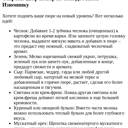
Изюминку
Хотите поднять ваше пюре на новый уровень? Вот несколько
идей:
Чеснок: Добавьте 1-2 зубчика чеснока (очищенных) к
картофелю во время варки. Или запеките целую головку
чеснока‚ выдавите мягкую мякоть и добавьте в пюре –
это придаст ему нежный‚ сладковатый чесночный
аромат.
Зелень: Мелко нарезанный свежий укроп‚ петрушка‚
зеленый лук или шнитт-лук‚ добавленные в конце‚
придадут свежести и аромата.
Сыр: Пармезан‚ чеддер‚ гауда или любой другой
любимый сыр‚ натертый на мелкой терке и
добавленный в горячее пюре‚ растает‚ сделав его более
насыщенным и тягучим.
Сметана или крем-фреш: Ложка-другая сметаны или
крем-фреша добавит легкой кислинки и еще большей
кремовости.
Куриный или овощной бульон: Вместо части молока
можно использовать теплый бульон для более глубокого
вкуса.
Мускатный орех: Щепотка свеженатертого мускатного