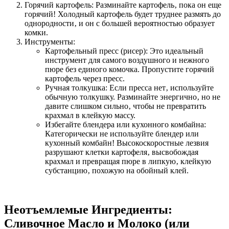
Горячий картофель: Разминайте картофель‚ пока он еще
горячий! Холодный картофель будет труднее размять до
однородности‚ и он с большей вероятностью образует
комки.
Инструменты:
Картофельный пресс (рисер): Это идеальный
инструмент для самого воздушного и нежного
пюре без единого комочка. Пропустите горячий
картофель через пресс.
Ручная толкушка: Если пресса нет‚ используйте
обычную толкушку. Разминайте энергично‚ но не
давите слишком сильно‚ чтобы не превратить
крахмал в клейкую массу.
Избегайте блендера или кухонного комбайна:
Категорически не используйте блендер или
кухонный комбайн! Высокоскоростные лезвия
разрушают клетки картофеля‚ высвобождая
крахмал и превращая пюре в липкую‚ клейкую
субстанцию‚ похожую на обойный клей.
Неотъемлемые Ингредиенты:
Сливочное Масло и Молоко (или