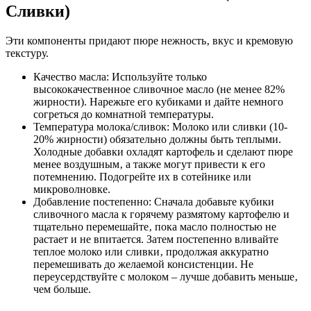
Сливки)
Эти компоненты придают пюре нежность‚ вкус и кремовую
текстуру.
Качество масла: Используйте только
высококачественное сливочное масло (не менее 82%
жирности). Нарежьте его кубиками и дайте немного
согреться до комнатной температуры.
Температура молока/сливок: Молоко или сливки (10-
20% жирности) обязательно должны быть теплыми.
Холодные добавки охладят картофель и сделают пюре
менее воздушным‚ а также могут привести к его
потемнению. Подогрейте их в сотейнике или
микроволновке.
Добавление постепенно: Сначала добавьте кубики
сливочного масла к горячему размятому картофелю и
тщательно перемешайте‚ пока масло полностью не
растает и не впитается. Затем постепенно вливайте
теплое молоко или сливки‚ продолжая аккуратно
перемешивать до желаемой консистенции. Не
переусердствуйте с молоком – лучше добавить меньше‚
чем больше.