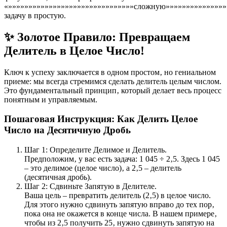
«»»»»»»»»»»»»»»»»»»»»»»»»»»»»»»»сложную»»»»»»»»»»»»»»»
задачу в простую.
✨ Золотое Правило: Превращаем
Делитель в Целое Число!
Ключ к успеху заключается в одном простом‚ но гениальном
приеме: мы всегда стремимся сделать делитель целым числом.
Это фундаментальный принцип‚ который делает весь процесс
понятным и управляемым.
Пошаговая Инструкция: Как Делить Целое
Число на Десятичную Дробь
Шаг 1: Определите Делимое и Делитель.
Предположим‚ у вас есть задача: 1 045 ÷ 2‚5. Здесь 1 045
– это делимое (целое число)‚ а 2‚5 – делитель
(десятичная дробь).
Шаг 2: Сдвиньте Запятую в Делителе.
Ваша цель – превратить делитель (2‚5) в целое число.
Для этого нужно сдвинуть запятую вправо до тех пор‚
пока она не окажется в конце числа. В нашем примере‚
чтобы из 2‚5 получить 25‚ нужно сдвинуть запятую на