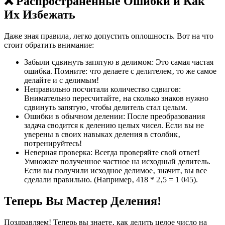
❌ Распространенные Ошибки и Как
Их Избежать
Даже зная правила‚ легко допустить оплошность. Вот на что
стоит обратить внимание:
Забыли сдвинуть запятую в делимом: Это самая частая
ошибка. Помните: что делаете с делителем‚ то же самое
делайте и с делимым!
Неправильно посчитали количество сдвигов:
Внимательно пересчитайте‚ на сколько знаков нужно
сдвинуть запятую‚ чтобы делитель стал целым.
Ошибки в обычном делении: После преобразования
задача сводится к делению целых чисел. Если вы не
уверены в своих навыках деления в столбик‚
потренируйтесь!
Неверная проверка: Всегда проверяйте свой ответ!
Умножьте полученное частное на исходный делитель.
Если вы получили исходное делимое‚ значит‚ вы все
сделали правильно. (Например‚ 418 * 2‚5 = 1 045).
Теперь Вы Мастер Деления!
Поздравляем! Теперь вы знаете‚ как делить целое число на