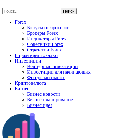
Skip
vse-investory.ru
to
Найти:
content
Forex
Бонусы от брокеров
Брокеры Forex
Индикаторы Forex
Советники Forex
Стратегии Forex
Биржи криптовалют
Инвестиции
Венчурные инвестиции
Инвестиции для начинающих
Фондовый рынок
Криптовалюта
Бизнес
Бизнес новости
Бизнес планирование
Бизнес идея