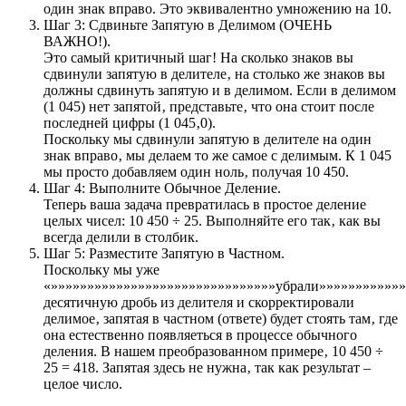
один знак вправо. Это эквивалентно умножению на 10.
Шаг 3: Сдвиньте Запятую в Делимом (ОЧЕНЬ
ВАЖНО!).
Это самый критичный шаг! На сколько знаков вы
сдвинули запятую в делителе‚ на столько же знаков вы
должны сдвинуть запятую и в делимом. Если в делимом
(1 045) нет запятой‚ представьте‚ что она стоит после
последней цифры (1 045‚0).
Поскольку мы сдвинули запятую в делителе на один
знак вправо‚ мы делаем то же самое с делимым. К 1 045
мы просто добавляем один ноль‚ получая 10 450.
Шаг 4: Выполните Обычное Деление.
Теперь ваша задача превратилась в простое деление
целых чисел: 10 450 ÷ 25. Выполняйте его так‚ как вы
всегда делили в столбик.
Шаг 5: Разместите Запятую в Частном.
Поскольку мы уже
«»»»»»»»»»»»»»»»»»»»»»»»»»»»»»»»убрали»»»»»»»»»»»»
десятичную дробь из делителя и скорректировали
делимое‚ запятая в частном (ответе) будет стоять там‚ где
она естественно появляеться в процессе обычного
деления. В нашем преобразованном примере‚ 10 450 ÷
25 = 418. Запятая здесь не нужна‚ так как результат –
целое число.