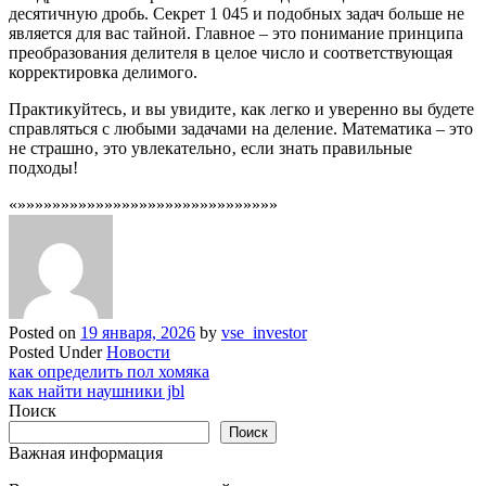
десятичную дробь. Секрет 1 045 и подобных задач больше не
является для вас тайной. Главное – это понимание принципа
преобразования делителя в целое число и соответствующая
корректировка делимого.
Практикуйтесь‚ и вы увидите‚ как легко и уверенно вы будете
справляться с любыми задачами на деление. Математика – это
не страшно‚ это увлекательно‚ если знать правильные
подходы!
«»»»»»»»»»»»»»»»»»»»»»»»»»»»»»»
Posted on
19 января, 2026
by
vse_investor
Posted Under
Новости
Навигация
как определить пол хомяка
как найти наушники jbl
по
Поиск
записям
Поиск
Важная информация