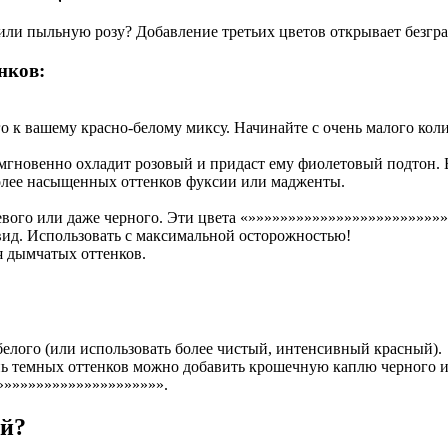
 или пыльную розу? Добавление третьих цветов открывает безг
нков:
 к вашему красно-белому миксу. Начинайте с очень малого кол
гновенно охладит розовый и придаст ему фиолетовый подтон. Б
олее насыщенных оттенков фуксии или мадженты.
евого или даже черного. Эти цвета «»»»»»»»»»»»»»»»»»»»»»»»»
ид. Использовать с максимальной осторожностью!
я дымчатых оттенков.
лого (или использовать более чистый, интенсивный красный).
нь темных оттенков можно добавить крошечную каплю черного ил
»»»»»»»»»»»»»»»»»»»».
ый?