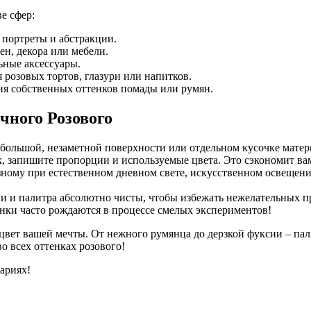
е сфер:
 портреты и абстракции.
ен, декора или мебели.
ьные аксессуары.
 розовых тортов, глазури или напитков.
ия собственных оттенков помады или румян.
чного Розового
ебольшой, незаметной поверхности или отдельном кусочке матери
, запишите пропорции и используемые цвета. Это сэкономит ва
ному при естественном дневном свете, искусственном освещении
ли и палитра абсолютно чисты, чтобы избежать нежелательных п
нки часто рождаются в процессе смелых экспериментов!
цвет вашей мечты. От нежного румянца до дерзкой фуксии – па
о всех оттенках розового!
ариях!