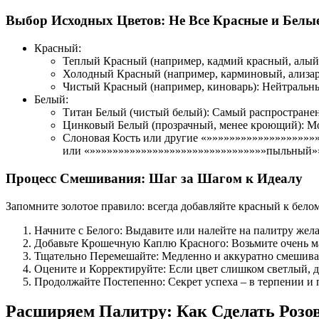
Выбор Исходных Цветов: Не Все Красные и Белы
Красный:
Теплый Красный (например, кадмий красный, алый)
Холодный Красный (например, карминовый, ализар
Чистый Красный (например, киноварь): Нейтральны
Белый:
Титан Белый (чистый белый): Самый распространен
Цинковый Белый (прозрачный, менее кроющий): Мо
Слоновая Кость или другие «»»»»»»»»»»»»»»»»»»»
или «»»»»»»»»»»»»»»»»»»»»»»»»»»»»»»»пыльный»»
Процесс Смешивания: Шаг за Шагом к Идеалу
Запомните золотое правило: всегда добавляйте красный к бело
Начните с Белого: Выдавите или налейте на палитру жела
Добавьте Крошечную Каплю Красного: Возьмите очень ма
Тщательно Перемешайте: Медленно и аккуратно смешивай
Оцените и Корректируйте: Если цвет слишком светлый, д
Продолжайте Постепенно: Секрет успеха – в терпении и п
Расширяем Палитру: Как Сделать Розо