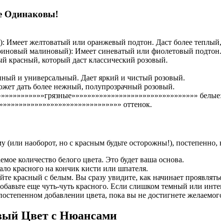
е Одинаковы!
: Имеет желтоватый или оранжевый подтон. Даст более теплый
иновый малиновый): Имеет синеватый или фиолетовый подтон. 
й красный, который даст классический розовый.
ный и универсальный. Дает яркий и чистый розовый.
жет дать более нежный, полупрозрачный розовый.
»»»»»»»»»»»»грязные»»»»»»»»»»»»»»»»»»»»»»»»»»»»»»»» белые
»»»»»»»»»»»»»»»»»»»»»»»»»»»»»» оттенок.
му (или наоборот, но с красным будьте осторожны!), постепенно
емое количество белого цвета. Это будет ваша основа.
ло красного на кончик кисти или шпателя.
те красный с белым. Вы сразу увидите, как начинает проявлять
обавьте еще чуть-чуть красного. Если слишком темный или инте
остепенном добавлении цвета, пока вы не достигнете желаемого 
вый Цвет с Нюансами