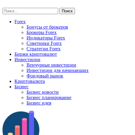
Skip
vse-investory.ru
to
Найти:
content
Forex
Бонусы от брокеров
Брокеры Forex
Индикаторы Forex
Советники Forex
Стратегии Forex
Биржи криптовалют
Инвестиции
Венчурные инвестиции
Инвестиции для начинающих
Фондовый рынок
Криптовалюта
Бизнес
Бизнес новости
Бизнес планирование
Бизнес идея