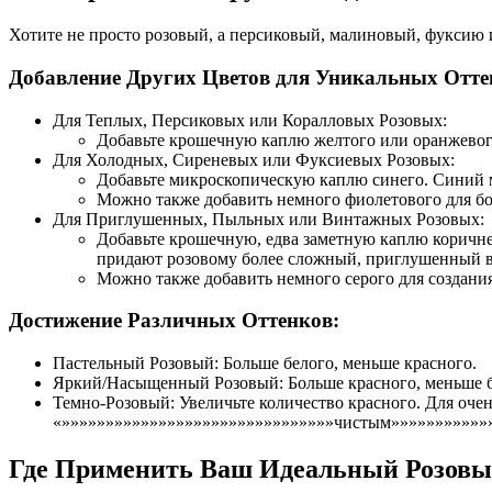
Хотите не просто розовый, а персиковый, малиновый, фуксию
Добавление Других Цветов для Уникальных Отте
Для Теплых, Персиковых или Коралловых Розовых:
Добавьте крошечную каплю желтого или оранжевого
Для Холодных, Сиреневых или Фуксиевых Розовых:
Добавьте микроскопическую каплю синего. Синий м
Можно также добавить немного фиолетового для б
Для Приглушенных, Пыльных или Винтажных Розовых:
Добавьте крошечную, едва заметную каплю коричн
придают розовому более сложный, приглушенный в
Можно также добавить немного серого для создани
Достижение Различных Оттенков:
Пастельный Розовый: Больше белого, меньше красного.
Яркий/Насыщенный Розовый: Больше красного, меньше бе
Темно-Розовый: Увеличьте количество красного. Для оче
«»»»»»»»»»»»»»»»»»»»»»»»»»»»»»»»чистым»»»»»»»»»»»»
Где Применить Ваш Идеальный Розов