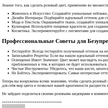
Знание того, как сделать розовый цвет, применимо во множеств
Живопись и Искусство: Создавайте уникальные пейзажи,
Дизайн Интерьера: Подбирайте идеальный оттенок для ст
Мода и Текстиль: Окрашивайте ткани, создавайте уникал
Кулинария: Используйте пищевые красители для создания
Косметика: Экспериментируйте с пигментами для создан
Профессиональные Советы для Безупре
Тестируйте: Всегда тестируйте полученный оттенок на н
Записывайте Рецепты: Если вы нашли идеальный оттенок
Освещение Имеет Значение: Цвет может выглядеть по-раз
приближенных к тем, в которых он будет использоваться.
Чистые Инструменты: Убедитесь, что ваши кисти, шпате
Не Бойтесь Экспериментировать: Самые интересные отте
Теперь вы вооружены всеми знаниями, чтобы сделать розовый 
для себя мир цвета и позвольте вашей креативности расцвести в
Не забудьте поделиться своими розовыми шедеврами в коммент
«»»»»»»»»»»»»»»»»»»»»»»»»»»»»»»