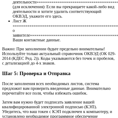
деятельности»»»»»»»»»»»»»»»»»»»»»»»»»»»»»»»»»»»»»»
(для исключения): Если вы прекращаете какой-либо вид
деятельности и хотите удалить соответствующий
ОКВЭД, укажите его здесь.
Лист Ж
«»»»»»»»»»»»»»»»»»»»»»»»»»»»»»»»»»»»»»»»»»»»»»»»»
о
заявителе»»»»»»»»»»»»»»»»»»»»»»»»»»»»»»»»»»»»»»»»»
Ваши контактные данные.
Важно: При заполнении будьте предельно внимательны!
Используйте только актуальный справочник ОКВЭД (ОК 029-
2014 (КДЕС Ред. 2)). Коды указываются без точек и пробелов,
с детализацией до 4-х знаков.
Шаг 5: Проверка и Отправка
После заполнения всех необходимых листов, система
предложит вам проверить введенные данные. Внимательно
перечитайте все поля, чтобы избежать ошибок.
Затем вам нужно будет подписать заявление вашей
квалифицированной электронной подписью (КЭП).
Убедитесь, что ваш токен с КЭП подключен к компьютеру, и
установлено необходимое программное обеспечение