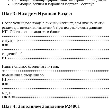
С помощью логина и пароля от портала Госуслуг.
Шаг 3: Находим Нужный Раздел
После успешного входа в личный кабинет, вам нужно найти
раздел для внесения изменений в регистрационные данные
ИП. Обычно он находится в блоке
«»»»»»»»»»»»»»»»»»»»»»»»»»»»»»»»»»»»»»»»»»»»»»»»»»»»»»
ситуации»»»»»»»»»»»»»»»»»»»»»»»»»»»»»»»»»»»»»»»»»»»»»»
или
«»»»»»»»»»»»»»»»»»»»»»»»»»»»»»»»»»»»»»»»»»»»»»»»»»»»»»
сведений об
ИП»»»»»»»»»»»»»»»»»»»»»»»»»»»»»»»»»»»»»»»»»»»»»»»»»»»»
Ищите опцию, которая звучит как
«»»»»»»»»»»»»»»»»»»»»»»»»»»»»»»»»»»»»»»»»»»»»»»»»»»»»»
изменения в сведения об
ИП»»»»»»»»»»»»»»»»»»»»»»»»»»»»»»»»»»»»»»»»»»»»»»»»»»»»
или
«»»»»»»»»»»»»»»»»»»»»»»»»»»»»»»»»»»»»»»»»»»»»»»»»»»»»»
коды
ОКВЭД»»»»»»»»»»»»»»»»»»»»»»»»»»»»»»»»»»»»»»»»»»»»»»»»
Шаг 4: Заполняем Заявление Р24001