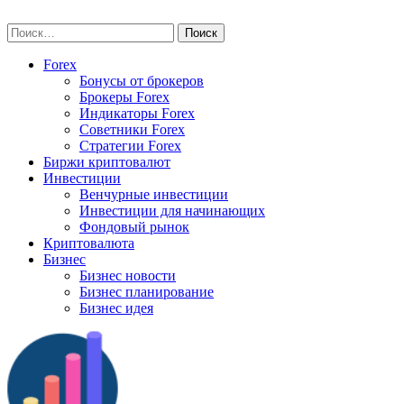
Skip
vse-investory.ru
to
Найти:
content
Forex
Бонусы от брокеров
Брокеры Forex
Индикаторы Forex
Советники Forex
Стратегии Forex
Биржи криптовалют
Инвестиции
Венчурные инвестиции
Инвестиции для начинающих
Фондовый рынок
Криптовалюта
Бизнес
Бизнес новости
Бизнес планирование
Бизнес идея