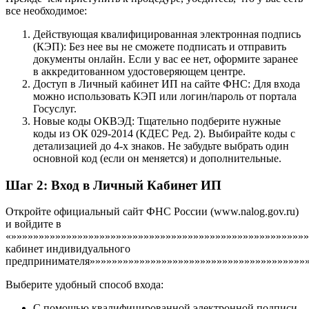
все необходимое:
Действующая квалифицированная электронная подпись
(КЭП): Без нее вы не сможете подписать и отправить
документы онлайн. Если у вас ее нет, оформите заранее
в аккредитованном удостоверяющем центре.
Доступ в Личный кабинет ИП на сайте ФНС: Для входа
можно использовать КЭП или логин/пароль от портала
Госуслуг.
Новые коды ОКВЭД: Тщательно подберите нужные
коды из ОК 029-2014 (КДЕС Ред. 2). Выбирайте коды с
детализацией до 4-х знаков. Не забудьте выбрать один
основной код (если он меняется) и дополнительные.
Шаг 2: Вход в Личный Кабинет ИП
Откройте официальный сайт ФНС России (www.nalog.gov.ru)
и войдите в
«»»»»»»»»»»»»»»»»»»»»»»»»»»»»»»»»»»»»»»»»»»»»»»»»»»»»»
кабинет индивидуального
предпринимателя»»»»»»»»»»»»»»»»»»»»»»»»»»»»»»»»»»»»»»»»
Выберите удобный способ входа:
С помощью квалифицированной электронной подписи.