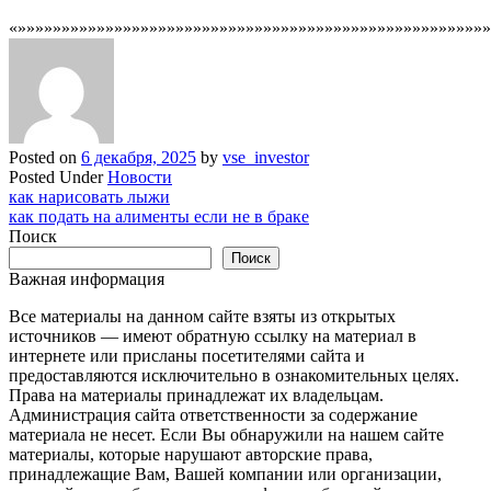
«»»»»»»»»»»»»»»»»»»»»»»»»»»»»»»»»»»»»»»»»»»»»»»»»»»»»»»
Posted on
6 декабря, 2025
by
vse_investor
Posted Under
Новости
Навигация
как нарисовать лыжи
как подать на алименты если не в браке
по
Поиск
записям
Поиск
Важная информация
Все материалы на данном сайте взяты из открытых
источников — имеют обратную ссылку на материал в
интернете или присланы посетителями сайта и
предоставляются исключительно в ознакомительных целях.
Права на материалы принадлежат их владельцам.
Администрация сайта ответственности за содержание
материала не несет. Если Вы обнаружили на нашем сайте
материалы, которые нарушают авторские права,
принадлежащие Вам, Вашей компании или организации,