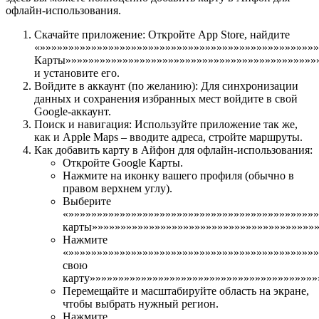
офлайн-использования.
Скачайте приложение: Откройте App Store, найдите
«»»»»»»»»»»»»»»»»»»»»»»»»»»»»»»»»»»»»»»»»»»»»»»»»»
Карты»»»»»»»»»»»»»»»»»»»»»»»»»»»»»»»»»»»»»»»»»»»»
и установите его.
Войдите в аккаунт (по желанию): Для синхронизации
данных и сохранения избранных мест войдите в свой
Google-аккаунт.
Поиск и навигация: Используйте приложение так же,
как и Apple Maps – вводите адреса, стройте маршруты.
Как добавить карту в Айфон для офлайн-использования:
Откройте Google Карты.
Нажмите на иконку вашего профиля (обычно в
правом верхнем углу).
Выберите
«»»»»»»»»»»»»»»»»»»»»»»»»»»»»»»»»»»»»»»»»»»»
карты»»»»»»»»»»»»»»»»»»»»»»»»»»»»»»»»»»»»»»»»
Нажмите
«»»»»»»»»»»»»»»»»»»»»»»»»»»»»»»»»»»»»»»»»»»»
свою
карту»»»»»»»»»»»»»»»»»»»»»»»»»»»»»»»»»»»»»»»»
Перемещайте и масштабируйте область на экране,
чтобы выбрать нужный регион.
Нажмите