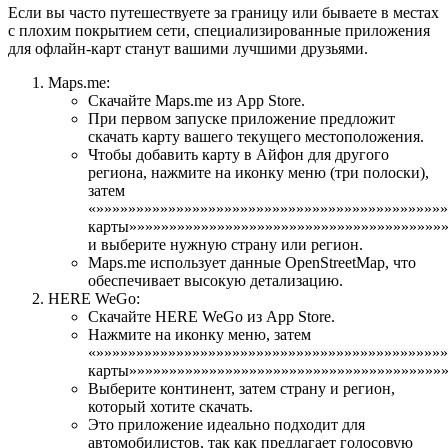
Если вы часто путешествуете за границу или бываете в местах
с плохим покрытием сети, специализированные приложения
для офлайн-карт станут вашими лучшими друзьями.
Maps.me:
Скачайте Maps.me из App Store.
При первом запуске приложение предложит
скачать карту вашего текущего местоположения.
Чтобы добавить карту в Айфон для другого
региона, нажмите на иконку меню (три полоски),
затем
«»»»»»»»»»»»»»»»»»»»»»»»»»»»»»»»»»»»»»»»»»»»»
карты»»»»»»»»»»»»»»»»»»»»»»»»»»»»»»»»»»»»»»»
и выберите нужную страну или регион.
Maps.me использует данные OpenStreetMap, что
обеспечивает высокую детализацию.
HERE WeGo:
Скачайте HERE WeGo из App Store.
Нажмите на иконку меню, затем
«»»»»»»»»»»»»»»»»»»»»»»»»»»»»»»»»»»»»»»»»»»»»
карты»»»»»»»»»»»»»»»»»»»»»»»»»»»»»»»»»»»»»»»»
Выберите континент, затем страну и регион,
который хотите скачать.
Это приложение идеально подходит для
автомобилистов, так как предлагает голосовую