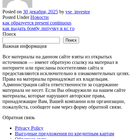
Posted on
30 декабря, 2025
by
vse_investor
Posted Under
Новости
Навигация
как образуется present continuous
как выдать бомбу липучку в кс го
по
Поиск
записям
Поиск
Важная информация
Все материалы на данном сайте взяты из открытых
источников — имеют обратную ссылку на материал в
интернете или присланы посетителями сайта и
предоставляются исключительно в ознакомительных целях.
Права на материалы принадлежат их владельцам.
Администрация сайта ответственности за содержание
материала не несет. Если Вы обнаружили на нашем сайте
материалы, которые нарушают авторские права,
принадлежащие Вам, Вашей компании или организации,
пожалуйста, сообщите нам через форму обратной связи.
Обратная связь
Privacy Policy
Выгодные предложения по кредитным картам