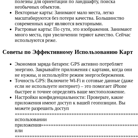
полезны для ориентации по ландшафту, поиска
необычных объектов.
Векторные карты: Занимают мало места, легко
масштабируются без потери качества. Большинство
современных карт являются векторными.
Растровые карты: По сути, это изображения. Занимают
много места, при увеличении теряют качество. Сейчас
используются реже.
Советы по Эффективному Использованию Карт
Экономия заряда батареи: GPS активно потребляет
энергию. Закрывайте приложения с картами, когда они
не нужны, и используйте режим энергосбережения.
Точность GPS: Включите Wi-Fi и сотовые данные (даже
если не используете интернет) – это помогает iPhone
быстрее и точнее определять ваше местоположение.
Настройки конфиденциальности: Проверьте, какие
приложения имеют доступ к вашей геопозиции. Вы
можете разрешить доступ
«»»»»»»»»»»»»»»»»»»»»»»»»»»»»»»»»»»»»»»»»»»»»»»»»
использовании
приложения»»»»»»»»»»»»»»»»»»»»»»»»»»»»»»»»»»»»»»»
или
«»»»»»»»»»»»»»»»»»»»»»»»»»»»»»»»»»»»»»»»»»»»»»»»»»