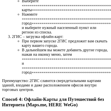
Выберите
«»»»»»»»»»»»»»»»»»»»»»»»»»»»»»»»»»»»»»»»»»»»
карты»»»»»»»»»»»»»»»»»»»»»»»»»»»»»»»»»»»»»»»»
Нажмите
«»»»»»»»»»»»»»»»»»»»»»»»»»»»»»»»»»»»»»»»»»»»»
город»»»»»»»»»»»»»»»»»»»»»»»»»»»»»»»»»»»»»»»»
и выберите нужный населенный пункт или
регион из списка.
2ГИС – загрузка офлайн-карт:
При первом запуске 2ГИС предложит вам скачать
карту вашего города.
В дальнейшем вы можете добавить другие города,
нажав на иконку меню, затем
«»»»»»»»»»»»»»»»»»»»»»»»»»»»»»»»»»»»»»»»»»»»»
и
«»»»»»»»»»»»»»»»»»»»»»»»»»»»»»»»»»»»»»»»»»»»
город»»»»»»»»»»»»»»»»»»»»»»»»»»»»»»»»»»»»»»»»
Преимущество: 2ГИС славится сверхдетальными картами
зданий, входами и даже расположением офисов внутри
торговых центров.
Способ 4: Офлайн-Карты для Путешествий без
Интернета (Maps.me, HERE WeGo)