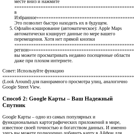
месте вниз и нажмите
«»»»»»»»»»»»»»»»»»»»»»»»»»»»»»»»»»»»»»»»»»»»»»»»»
в
Избранное»»»»»»»»»»»»»»»»»»»»»»»»»»»»»»»»»»»»»»»»»
Это позволит быстро находить их в будущем.
Офлайн-кэширование (автоматическое): Apple Maps
автоматически кэширует данные по мере вашего
перемещения. Хотя нет прямой кнопки
«»»»»»»»»»»»»»»»»»»»»»»»»»»»»»»»»»»»»»»»»»»»»»»»»»
регион»»»»»»»»»»»»»»»»»»»»»»»»»»»»»»»»»»»»»»»»»»»»
вы можете просматривать недавно посещенные области
даже при плохом интернете.
Совет: Используйте функцию
«»»»»»»»»»»»»»»»»»»»»»»»»»»»»»»»»»»»»»»»»»»»»»»»»»»»»»
(Look Around) для панорамного просмотра улиц, аналогично
Google Street View.
Способ 2: Google Карты – Ваш Надежный
Спутник
Google Карты – одно из самых популярных и
функциональных картографических приложений в мире,
известное своей точностью и богатством данных. И именно
здесь вы можете полноценно добавить карту в Айфон для