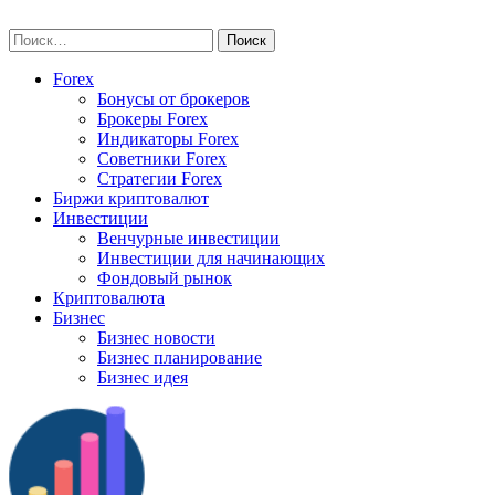
Skip
vse-investory.ru
to
Найти:
content
Forex
Бонусы от брокеров
Брокеры Forex
Индикаторы Forex
Советники Forex
Стратегии Forex
Биржи криптовалют
Инвестиции
Венчурные инвестиции
Инвестиции для начинающих
Фондовый рынок
Криптовалюта
Бизнес
Бизнес новости
Бизнес планирование
Бизнес идея