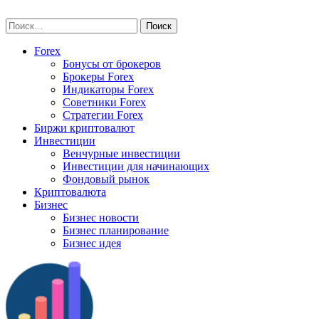
Skip
vse-investory.ru
to
Найти:
content
Forex
Бонусы от брокеров
Брокеры Forex
Индикаторы Forex
Советники Forex
Стратегии Forex
Биржи криптовалют
Инвестиции
Венчурные инвестиции
Инвестиции для начинающих
Фондовый рынок
Криптовалюта
Бизнес
Бизнес новости
Бизнес планирование
Бизнес идея