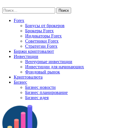
Skip
vse-investory.ru
to
Найти:
content
Forex
Бонусы от брокеров
Брокеры Forex
Индикаторы Forex
Советники Forex
Стратегии Forex
Биржи криптовалют
Инвестиции
Венчурные инвестиции
Инвестиции для начинающих
Фондовый рынок
Криптовалюта
Бизнес
Бизнес новости
Бизнес планирование
Бизнес идея