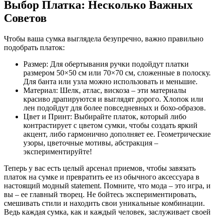
Выбор Платка: Несколько Важных
Советов
Чтобы ваша сумка выглядела безупречно, важно правильно
подобрать платок:
Размер: Для обертывания ручки подойдут платки
размером 50×50 см или 70×70 см, сложенные в полоску.
Для банта или узла можно использовать и меньшие.
Материал: Шелк, атлас, вискоза – эти материалы
красиво драпируются и выглядят дорого. Хлопок или
лен подойдут для более повседневных и бохо-образов.
Цвет и Принт: Выбирайте платок, который либо
контрастирует с цветом сумки, чтобы создать яркий
акцент, либо гармонично дополняет ее. Геометрические
узоры, цветочные мотивы, абстракция –
экспериментируйте!
Теперь у вас есть целый арсенал приемов, чтобы завязать
платок на сумке и превратить ее из обычного аксессуара в
настоящий модный statement. Помните, что мода – это игра, и
вы – ее главный творец. Не бойтесь экспериментировать,
смешивать стили и находить свои уникальные комбинации.
Ведь каждая сумка, как и каждый человек, заслуживает своей