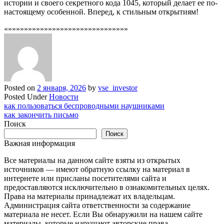
истории и своего секретного кода 1045, который делает ее по-
настоящему особенной. Вперед, к стильным открытиям!
«»»»»»»»»»»»»»»»»»»»»»»»»»»»»»»
Posted on
2 января, 2026
by
vse_investor
Posted Under
Новости
Навигация
как пользоваться беспроводными наушниками
как закончить письмо
по
Поиск
записям
Поиск
Важная информация
Все материалы на данном сайте взяты из открытых
источников — имеют обратную ссылку на материал в
интернете или присланы посетителями сайта и
предоставляются исключительно в ознакомительных целях.
Права на материалы принадлежат их владельцам.
Администрация сайта ответственности за содержание
материала не несет. Если Вы обнаружили на нашем сайте
материалы, которые нарушают авторские права,