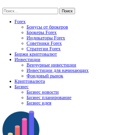
Skip
vse-investory.ru
to
Найти:
content
Forex
Бонусы от брокеров
Брокеры Forex
Индикаторы Forex
Советники Forex
Стратегии Forex
Биржи криптовалют
Инвестиции
Венчурные инвестиции
Инвестиции для начинающих
Фондовый рынок
Криптовалюта
Бизнес
Бизнес новости
Бизнес планирование
Бизнес идея