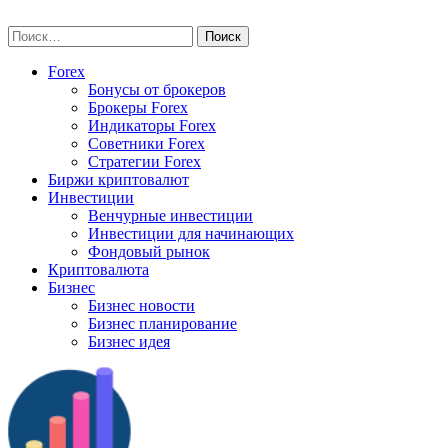
Skip
vse-investory.ru
to
Найти:
content
Forex
Бонусы от брокеров
Брокеры Forex
Индикаторы Forex
Советники Forex
Стратегии Forex
Биржи криптовалют
Инвестиции
Венчурные инвестиции
Инвестиции для начинающих
Фондовый рынок
Криптовалюта
Бизнес
Бизнес новости
Бизнес планирование
Бизнес идея