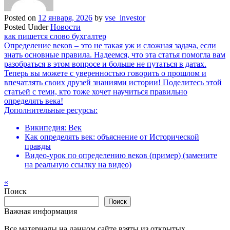
Posted on
12 января, 2026
by
vse_investor
Posted Under
Новости
Навигация
как пишется слово бухгалтер
Определение веков – это не такая уж и сложная задача, если
по
знать основные правила. Надеемся, что эта статья помогла вам
записям
разобраться в этом вопросе и больше не путаться в датах.
Теперь вы можете с уверенностью говорить о прошлом и
впечатлять своих друзей знаниями истории! Поделитесь этой
статьей с теми, кто тоже хочет научиться правильно
определять века!
Дополнительные ресурсы:
Википедия: Век
Как определять век: объяснение от Исторической
правды
Видео-урок по определению веков (пример) (замените
на реальную ссылку на видео)
«
Поиск
Поиск
Важная информация
Все материалы на данном сайте взяты из открытых