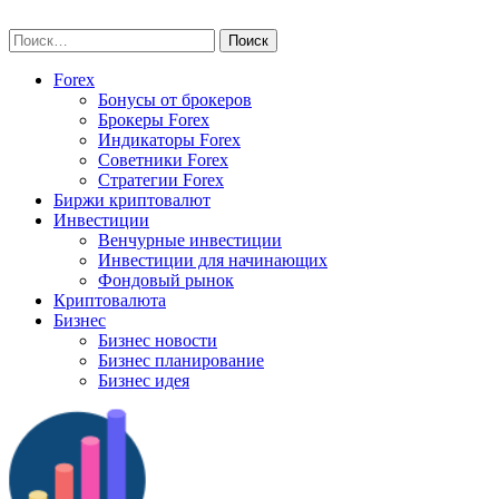
Skip
vse-investory.ru
to
Найти:
content
Forex
Бонусы от брокеров
Брокеры Forex
Индикаторы Forex
Советники Forex
Стратегии Forex
Биржи криптовалют
Инвестиции
Венчурные инвестиции
Инвестиции для начинающих
Фондовый рынок
Криптовалюта
Бизнес
Бизнес новости
Бизнес планирование
Бизнес идея