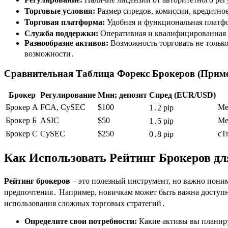
Торговые условия:
Размер спредов, комиссии, кредитно
Торговая платформа:
Удобная и функциональная платфор
Служба поддержки:
Оперативная и квалифицированная п
Разнообразие активов:
Возможность торговать не тольк
возможности․
Сравнительная Таблица Форекс Брокеров (Прим
Брокер
Регулирование
Мин; депозит
Спред (EUR/USD)
Брокер А
FCA, CySEC
$100
Me
1․2 pip
Брокер Б
ASIC
$50
Me
1․5 pip
Брокер С
CySEC
$250
cTr
0․8 pip
Как Использовать Рейтинг Брокеров д
Рейтинг брокеров
– это полезный инструмент, но важно пони
предпочтения․ Например, новичкам может быть важна доступн
использования сложных торговых стратегий․
Определите свои потребности:
Какие активы вы планиру