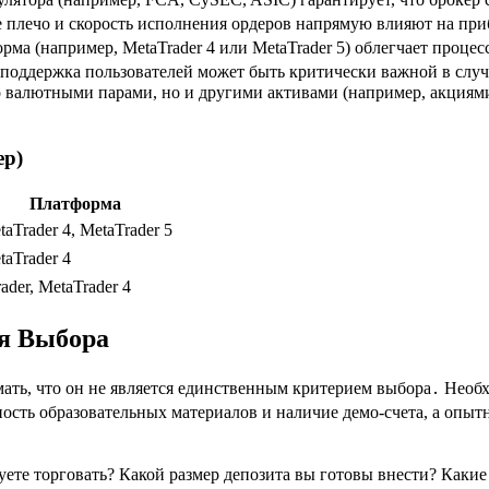
е плечо и скорость исполнения ордеров напрямую влияют на пр
ма (например, MetaTrader 4 или MetaTrader 5) облегчает процес
оддержка пользователей может быть критически важной в случ
о валютными парами, но и другими активами (например, акциям
ер)
Платформа
taTrader 4, MetaTrader 5
taTrader 4
ader, MetaTrader 4
ля Выбора
мать, что он не является единственным критерием выбора․ Нео
ость образовательных материалов и наличие демо-счета, а опы
ете торговать? Какой размер депозита вы готовы внести? Какие