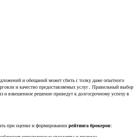
едложений и обещаний может сбить с толку даже опытного
торговли и качество предоставляемых услуг․ Правильный выбор
з и взвешенное решение приведут к долгосрочному успеху в
вать при оценке и формировании
рейтинга брокеров
:
 соблюдает определенные стандарты и правила․