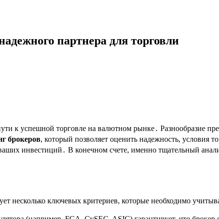
надежного партнера для торговли
пути к успешной торговле на валютном рынке․ Разнообразие пр
нг брокеров
, который позволяет оценить надежность, условия 
ваших инвестиций․ В конечном счете, именно тщательный анали
ует несколько ключевых критериев, которые необходимо учиты
лятора (например, FCA, CySEC, ASIC) гарантирует, что брокер