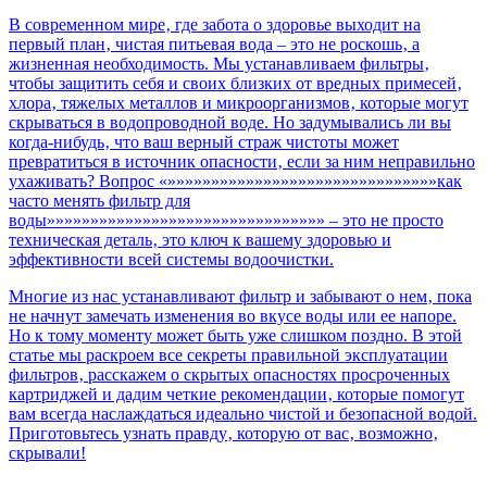
по
В современном мире‚ где забота о здоровье выходит на
записям
первый план‚ чистая питьевая вода – это не роскошь‚ а
жизненная необходимость. Мы устанавливаем фильтры‚
чтобы защитить себя и своих близких от вредных примесей‚
хлора‚ тяжелых металлов и микроорганизмов‚ которые могут
скрываться в водопроводной воде. Но задумывались ли вы
когда-нибудь‚ что ваш верный страж чистоты может
превратиться в источник опасности‚ если за ним неправильно
ухаживать? Вопрос «»»»»»»»»»»»»»»»»»»»»»»»»»»»»»»»как
часто менять фильтр для
воды»»»»»»»»»»»»»»»»»»»»»»»»»»»»»»»» – это не просто
техническая деталь‚ это ключ к вашему здоровью и
эффективности всей системы водоочистки.
Многие из нас устанавливают фильтр и забывают о нем‚ пока
не начнут замечать изменения во вкусе воды или ее напоре.
Но к тому моменту может быть уже слишком поздно. В этой
статье мы раскроем все секреты правильной эксплуатации
фильтров‚ расскажем о скрытых опасностях просроченных
картриджей и дадим четкие рекомендации‚ которые помогут
вам всегда наслаждаться идеально чистой и безопасной водой.
Приготовьтесь узнать правду‚ которую от вас‚ возможно‚
скрывали!