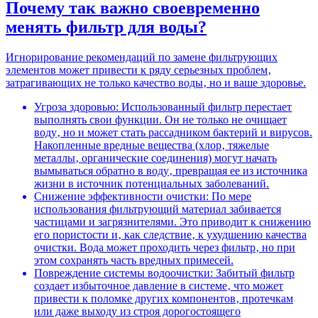
Почему так важно своевременно
менять фильтр для воды?
Игнорирование рекомендаций по замене фильтрующих
элементов может привести к ряду серьезных проблем‚
затрагивающих не только качество воды‚ но и ваше здоровье.
Угроза здоровью: Использованный фильтр перестает
выполнять свои функции. Он не только не очищает
воду‚ но и может стать рассадником бактерий и вирусов.
Накопленные вредные вещества (хлор‚ тяжелые
металлы‚ органические соединения) могут начать
вымываться обратно в воду‚ превращая ее из источника
жизни в источник потенциальных заболеваний.
Снижение эффективности очистки: По мере
использования фильтрующий материал забивается
частицами и загрязнителями. Это приводит к снижению
его пористости и‚ как следствие‚ к ухудшению качества
очистки. Вода может проходить через фильтр‚ но при
этом сохранять часть вредных примесей.
Повреждение системы водоочистки: Забитый фильтр
создает избыточное давление в системе‚ что может
привести к поломке других компонентов‚ протечкам
или даже выходу из строя дорогостоящего