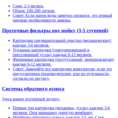
Срок: 2-3 месяца.
Объем: 100-200 литров.
Совет: Если напор воды заметно снизился‚ это первый
признак необходимости замены.
Проточные фильтры под мойку (3-5 ступеней)
Картриджи предварительной очистки (механические):
каждые 3-6 месяцев.
Угольные картриджи (гранулированный и
прессованный уголь): каждые 6-12 месяцев.
Финишные картриджи (постугольный‚ минерализатор):
каждые 6-12 месяцев.
Совет: Заменяйте все картриджи комплектом‚ если это
предусмотрено производителем‚ или по отдельности‚
согласно их ресурсу.
Системы обратного осмоса
Здесь важен поэтапный подход:
Первые три картриджа (механика‚ уголь): каждые 3-6
месяцев. Они защищают дорогую мембрану.
Мембрана обратного осмоса: каждые 2-5 лет. Срок