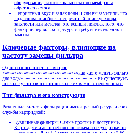
оборудования‚ такого как насосы или мембраны
обратного осмоса.
Неприятный вкус и запах воды: Если вы заметили‚ что
вода снова приобрела неприятный привкус хлора‚
затхлости или металла‚ это верный признак того‚ что
фильтр исчерпал свой ресурс и требует немедленной
замены.
Ключевые факторы‚ влияющие на
частоту замены фильтра
Однозначного ответа на вопрос
«»»»»»»»»»»»»»»»»»»»»»»»»»»»»»»»как часто менять фильтр
для воды»»»»»»»»»»»»»»»»»»»»»»»»»»»»»»»» не существует‚
поскольку это зависит от нескольких важных переменных.
Тип фильтра и его конструкция
Различные системы фильтрации имеют разный ресурс и срок
службы картриджей:
Кувшинные фильтры: Самые простые и доступные.
Картриджи имеют небольшой объем и ресурс‚ обычно
рассчитанный на 1-2 месяца использования или 40-80