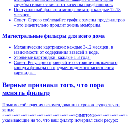
службы сильно зависит от качества предфильтров.
Постугольный фильтр и минерализатор: каждые 12-18
месяцев.
Совет: Строго соблюдайте график замены предфильтров
– это значительно продлит жизнь мембраны.
Магистральные фильтры для всего дома
Механические картриджи: каждые 3-12 месяцев‚ в
зависимости от содержания взвесей в воде.
Угольные картриджи: каждые 1-3 года.
Совет: Регулярно проверяйте состояние прозрачного
корпуса фильтра на предмет видимого загрязнения
картриджа.
Верные признаки того‚ что пора
менять фильтр
Помимо соблюдения рекомендованных сроков‚ существуют
явные
«»»»»»»»»»»»»»»»»»»»»»»»»»»»»»»»симптомы»»»»»»»»»»»»»»
указывающие на то‚ что ваш фильтр исчерпал свой ресурс: