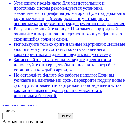
Установите предфильтр: Для магистральных и
проточных систем рекомендуеться установка
механического предфильтра‚ который будет задерживать
крупные частицы (песок‚ ржавчину) и защищать
основные картриджи от преждевременного загрязнения.
Регулярно очищайте корпус: При замене картриджей
очищайте внутреннюю поверхность корпуса фильтра от
скопившейся грязи и слизи.
Используйте только оригинальные картриджи: Дешевые
аналоги могут не соответствовать заявленным
характеристикам и даже повредить вашу систему.
Записывайте даты замены: Заведите дневник или
используйте стикеры‚ чтобы точно знать‚ когда был
установлен каждый картридж.
Не оставляйте фильтр без работы надолго: Если вы
уезжаете на длительный срок‚ перекройте подачу воды к
фильтру или замените картриджи по возвращении‚ так
как застоявшаяся вода в фильтре может стать
источником бактерий.
«»»»»»»»»»»»»»»
Поиск
Поиск
Важная информация