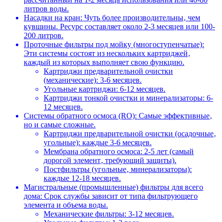
литров воды.
Насадки на кран: Чуть более производительны‚ чем
кувшины. Ресурс составляет около 2-3 месяцев или 100-
200 литров.
Проточные фильтры под мойку (многоступенчатые):
Эти системы состоят из нескольких картриджей‚
каждый из которых выполняет свою функцию.
Картриджи предварительной очистки
(механические): 3-6 месяцев.
Угольные картриджи: 6-12 месяцев.
Картриджи тонкой очистки и минерализаторы: 6-
12 месяцев.
Системы обратного осмоса (RO): Самые эффективные‚
но и самые сложные.
Картриджи предварительной очистки (осадочные‚
угольные): каждые 3-6 месяцев.
Мембрана обратного осмоса: 2-5 лет (самый
дорогой элемент‚ требующий защиты).
Постфильтры (угольные‚ минерализаторы):
каждые 12-18 месяцев.
Магистральные (промышленные) фильтры для всего
дома: Срок службы зависит от типа фильтрующего
элемента и объема воды.
Механические фильтры: 3-12 месяцев.