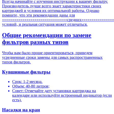
Всегда начинайте с изучения инструкции к вашему фильтру.
Производитель лучше всего знает характеристики своих
картриджей и условия их оптимальной работы. Однако
помните‚ что эти рекомендации даны для
«»»»»»»»»»»»»»»»»»»»»»»»»»»»»»»»средних»»»»»»»»»»»»»»»»
условий‚ и реальная ситуация может отличаться.
Общие рекомендации по замене
фильтров разных типов
Чтобы вам было проще ориентироваться‚ приведем
усредненные сроки замены для самых распространенных
типов фильтров.
Кувшинные фильтры
Срок: 1-2 месяца.
Объем: 40-80 литров;
Совет: Отмечайте дату установки картриджа на
календаре или используйте встроенный индикатор (если
есть).
Насадки на кран