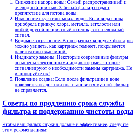
Снижение напора воды: Самый распространенный и
очевидный признак. Забитый фильтр создает
препятствие для потока воды.
Изменение вкуса или запаха воды: Если вода снова
приобрела привкус хлора‚ металла‚ затхлости или
любой другой неприятный оттенок‚ это тревожный
сигнал.
Видимое загрязнение: В прозрачных корпусах фильтров
можно увидеть‚ как картридж темнеет‚ покрывается
налетом или ржавчиной.
Индикатор замены: Некоторые современные фильтры
оснащены электронными индикаторами‚ которые
сигнализируют о необходимости замены картриджа. Не
игнорируйте их!
Появление осадка: Если после фильтрации в воде
появляется осадок или она становится мутной‚ фильтр
не справляется.
Советы по продлению срока службы
фильтра и поддержанию чистоты воды
Чтобы ваш фильтр служил дольше и эффективнее‚ следуйте
этим рекомендациям: