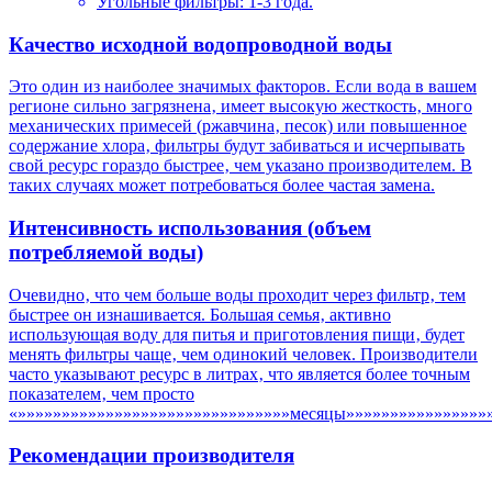
Угольные фильтры: 1-3 года.
Качество исходной водопроводной воды
Это один из наиболее значимых факторов. Если вода в вашем
регионе сильно загрязнена‚ имеет высокую жесткость‚ много
механических примесей (ржавчина‚ песок) или повышенное
содержание хлора‚ фильтры будут забиваться и исчерпывать
свой ресурс гораздо быстрее‚ чем указано производителем. В
таких случаях может потребоваться более частая замена.
Интенсивность использования (объем
потребляемой воды)
Очевидно‚ что чем больше воды проходит через фильтр‚ тем
быстрее он изнашивается. Большая семья‚ активно
использующая воду для питья и приготовления пищи‚ будет
менять фильтры чаще‚ чем одинокий человек. Производители
часто указывают ресурс в литрах‚ что является более точным
показателем‚ чем просто
«»»»»»»»»»»»»»»»»»»»»»»»»»»»»»»»месяцы»»»»»»»»»»»»»»»»»
Рекомендации производителя