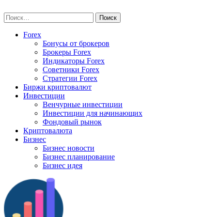
Skip
vse-investory.ru
to
Найти:
content
Forex
Бонусы от брокеров
Брокеры Forex
Индикаторы Forex
Советники Forex
Стратегии Forex
Биржи криптовалют
Инвестиции
Венчурные инвестиции
Инвестиции для начинающих
Фондовый рынок
Криптовалюта
Бизнес
Бизнес новости
Бизнес планирование
Бизнес идея