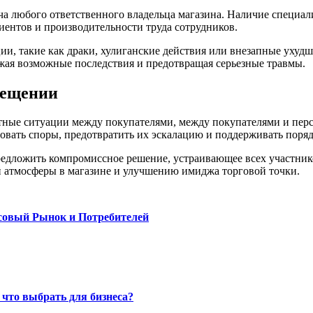
ача любого ответственного владельца магазина. Наличие специа
лиентов и производительности труда сотрудников.
и, такие как драки, хулиганские действия или внезапные ухудше
ая возможные последствия и предотвращая серьезные травмы.
мещении
тные ситуации между покупателями, между покупателями и пер
вать споры, предотвратить их эскалацию и поддерживать поряд
предложить компромиссное решение, устраивающее всех участни
 атмосферы в магазине и улучшению имиджа торговой точки.
совый Рынок и Потребителей
 что выбрать для бизнеса?