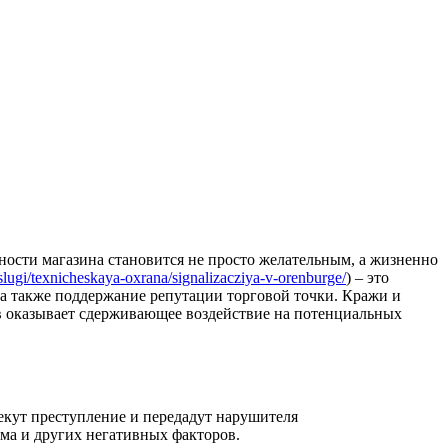
сности магазина становится не просто желательным, а жизненно
uslugi/texnicheskaya-oxrana/signalizacziya-v-orenburge/
) – это
 а также поддержание репутации торговой точки. Кражи и
в оказывает сдерживающее воздействие на потенциальных
екут преступление и передадут нарушителя
ма и других негативных факторов.