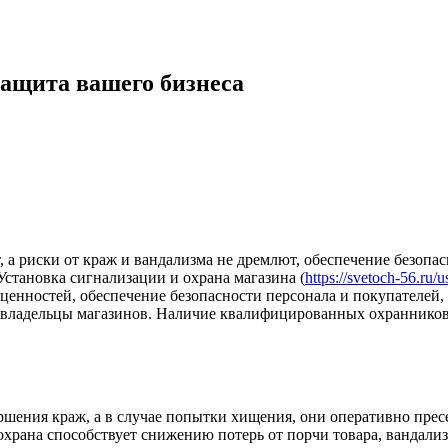
защита вашего бизнеса
, а риски от краж и вандализма не дремлют, обеспечение безопа
становка сигнализации и охрана магазина (
https://svetoch-56.ru/
ценностей, обеспечение безопасности персонала и покупателей,
я владельцы магазинов. Наличие квалифицированных охраннико
шения краж, а в случае попытки хищения, они оперативно прес
храна способствует снижению потерь от порчи товара, вандализ