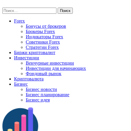
Skip
vse-investory.ru
to
Найти:
content
Forex
Бонусы от брокеров
Брокеры Forex
Индикаторы Forex
Советники Forex
Стратегии Forex
Биржи криптовалют
Инвестиции
Венчурные инвестиции
Инвестиции для начинающих
Фондовый рынок
Криптовалюта
Бизнес
Бизнес новости
Бизнес планирование
Бизнес идея