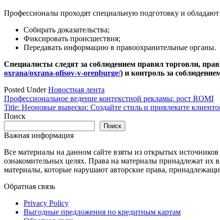
Профессионалы проходят специальную подготовку и обладают з
Собирать доказательства;
Фиксировать происшествия;
Передавать информацию в правоохранительные органы.
Специалисты следят за соблюдением правил торговли, прав
oxrana/oxrana-ofisov-v-orenburge/
) и контроль за соблюдени
Posted Under
Новостная лента
Навигация
Профессиональное ведение контекстной рекламы: рост ROMI
Title: Неоновые вывески: Создайте стиль и привлеките клиенто
по
Поиск
записям
Поиск
Важная информация
Все материалы на данном сайте взяты из открытых источников
ознакомительных целях. Права на материалы принадлежат их в
материалы, которые нарушают авторские права, принадлежащие
Обратная связь
Privacy Policy
Выгодные предложения по кредитным картам