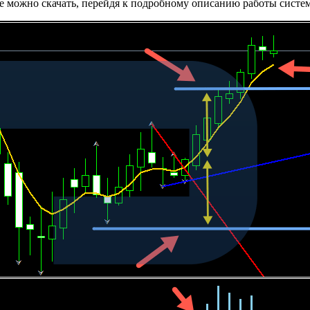
е можно скачать, перейдя к подробному описанию работы систе