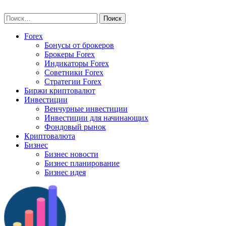
Skip
vse-investory.ru
to
Найти:
content
Forex
Бонусы от брокеров
Брокеры Forex
Индикаторы Forex
Советники Forex
Стратегии Forex
Биржи криптовалют
Инвестиции
Венчурные инвестиции
Инвестиции для начинающих
Фондовый рынок
Криптовалюта
Бизнес
Бизнес новости
Бизнес планирование
Бизнес идея