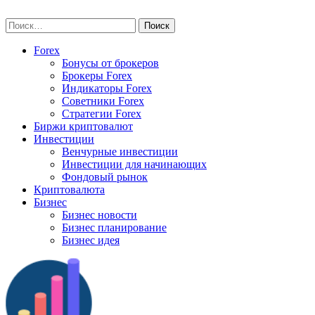
Skip
vse-investory.ru
to
Найти:
content
Forex
Бонусы от брокеров
Брокеры Forex
Индикаторы Forex
Советники Forex
Стратегии Forex
Биржи криптовалют
Инвестиции
Венчурные инвестиции
Инвестиции для начинающих
Фондовый рынок
Криптовалюта
Бизнес
Бизнес новости
Бизнес планирование
Бизнес идея