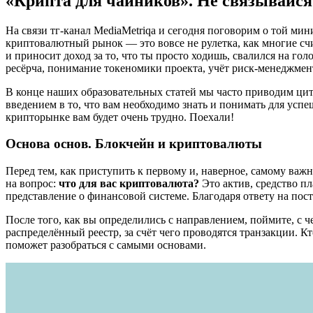
«Крипта для чайников». Не связывайся 
На связи тг-канал MediaMetriqa и сегодня поговорим о той мин
криптовалютный рынок — это вовсе не рулетка, как многие счит
и приносит доход за то, что ты просто ходишь, свалился на го
ресёрча, понимание токеномики проекта, учёт риск-менеджмент
В конце наших образовательных статей мы часто приводим ци
введением в то, что вам необходимо знать и понимать для успе
крипторынке вам будет очень трудно. Поехали!
Основа основ. Блокчейн и криптовалюты
Перед тем, как приступить к первому и, наверное, самому важн
на вопрос:
что для вас криптовалюта?
Это актив, средство п
представление о финансовой системе. Благодаря ответу на по
После того, как вы определились с направлением, поймите, с че
распределённый реестр, за счёт чего проводятся транзакции. К
поможет разобраться с самыми основами.