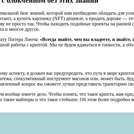
с блокчейном без этих знаний
имальной базе знаний, которой вам необходимо обладать для усп
ают, а купить картинку (NFT) дешевле, а продать дороже — это 
лову не просто так. Чтобы находить подобные проекты на ранней 
а и многое другое.
тату Питера Линча:
«Всегда знайте, чем вы владеете, и знайте,
шной работы с криптой. Мы не будем вдаваться в тонкости, а обо
ому аспекту, я должен вас предупредить, что путь в мире крипт
латежа, спекулятивный инструмент масонов или, может быть, бу
ставленный вопрос вы сможете лучше представить траекторию сво
м вообще имеете дело. Чтобы понять, что такое крипта, вам прид
то такие майнеры и что такое стейкинг. Об этом более подробно