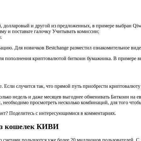
, долларовый и другой из предложенных, в примере выбран Qi
мму и поставьте галочку Учитывать комиссии;
.
ацию. Для новичков Bestchange разместил ознакомительное виде
для пополнения криптовалютой биткоин бумажника. В примере 
. Если случится так, что прямой путь приобрести криптовалюту
лько недель и даже месяцев выгоднее обменивать Биткоин на ев
н, необходимо просмотреть несколько комбинаций, для того что
иант? Поделитесь с интересующимися в комментариях.
рез кошелек КИВИ
о счетами пользуются уже более 20 миллионов пользователей.