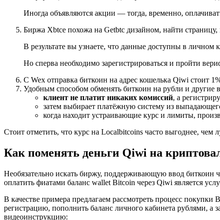
Иногда объявляются акции — тогда, временно, оплачиват
Биржа Xbtce похожа на Getbtc дизайном, найти страницу, 
В результате вы узнаете, что данные доступны в личном 
Но сперва необходимо зарегистрироваться и пройти вер
С Wex отправка биткоин на адрес кошелька Qiwi стоит 1
Удобным способом обменять биткоин на рубли и другие ва
клиент не платит никаких комиссий
, а регистрир
затем выбирает платёжную систему из выпадающег
когда находит устраивающие курс и лимиты, произв
Стоит отметить, что курс на Localbitcoins часто выгоднее, че
Как поменять деньги Qiwi на криптов
Необязательно искать биржу, поддерживающую ввод биткоин че
оплатить фиатами баланс wallet Bitcoin через Qiwi является ус
В качестве примера предлагаем рассмотреть процесс покупки B
регистрацию, пополнить баланс личного кабинета рублями, а з
видеоинструкцию: