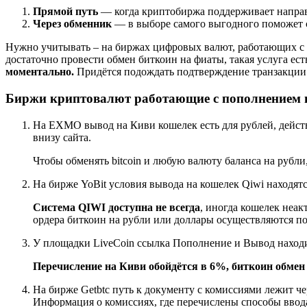
Прямой путь
— когда криптобиржа поддерживает направ
Через обменник
— в выборе самого выгодного поможет с
Нужно учитывать – на биржах цифровых валют, работающих с
достаточно провести обмен биткоин на фиаты, такая услуга е
моментально.
Придётся подождать подтверждение транзакции от
Биржи криптовалют работающие с пополнением и
На EXMO вывод на Киви кошелек есть для рублей, дейст
внизу сайта.
Чтобы обменять bitcoin и любую валюту баланса на рубли
На бирже YoBit условия вывода на кошелек Qiwi находят
Система QIWI доступна не всегда
, иногда кошелек неак
ордера биткоин на рубли или доллары осуществляются по
У площадки LiveCoin ссылка Пополнение и Вывод находи
Перечисление на Киви обойдётся в 6%, биткоин обмен 
На бирже Getbtc путь к документу с комиссиями лежит ч
Информация о комиссиях, где перечислены способы ввод