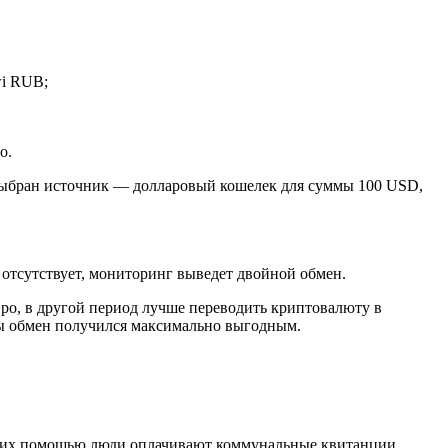
wi RUB;
о.
выбран источник — долларовый кошелек для суммы 100 USD,
 отсутствует, мониторинг выведет двойной обмен.
ро, в другой период лучше переводить криптовалюту в
бы обмен получился максимально выгодным.
 С их помощью люди оплачивают коммунальные квитанции,