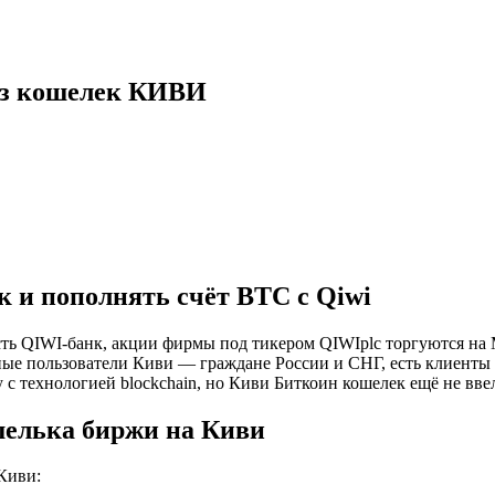
рез кошелек КИВИ
 и пополнять счёт BTC с Qiwi
 есть QIWI-банк, акции фирмы под тикером QIWIplc торгуются 
вные пользователи Киви — граждане России и СНГ, есть клиент
с технологией blockchain, но Киви Биткоин кошелек ещё не вве
шелька биржи на Киви
 Киви: