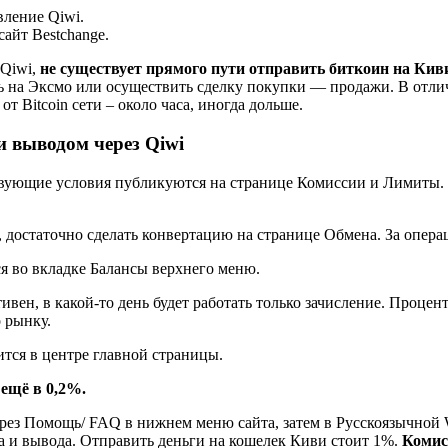
ление Qiwi.
айт Bestchange.
 Qiwi,
не существует прямого пути отправить биткоин на Кив
сть на Эксмо или осуществить сделку покупки — продажи. В отли
 Bitcoin сети – около часа, иногда дольше.
 выводом через Qiwi
вующие условия публикуются на странице Комиссии и Лимиты. 
, достаточно сделать конвертацию на странице Обмена. За опера
ся во вкладке Балансы верхнего меню.
тивен, в какой-то день будет работать только зачисление. Проце
 рынку.
тся в центре главной страницы.
ещё в 0,2%.
ерез Помощь/ FAQ в нижнем меню сайта, затем в Русскоязычной W
а и вывода. Отправить деньги на кошелек Киви стоит 1%.
Комис