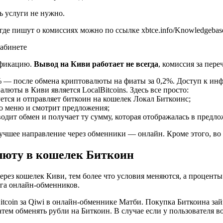
ь услуги не нужно.
где пишут о комиссиях можно по ссылке xbtce.info/Knowledgebase/
кабинете
ификацию.
Вывод на Киви работает не всегда
, комиссия за пере
% — после обмена криптовалюты на фиаты за 0,2%. Доступ к инф
люты в Киви является LocalBitcoins. Здесь все просто:
уется и отправляет биткоин на кошелек Локал Биткоинс;
о меню и смотрит предложения;
одит обмен и получает ту сумму, которая отображалась в предл
м лучшее направление через обменники — онлайн. Кроме этого, в
алюту в кошелек Биткоин
рез кошелек Киви, тем более что условия меняются, а процент
луга онлайн-обменников.
itcoin за Qiwi в онлайн-обменнике Матби. Покупка Биткоина зай
атем обменять рубли на Биткоин. В случае если у пользователя