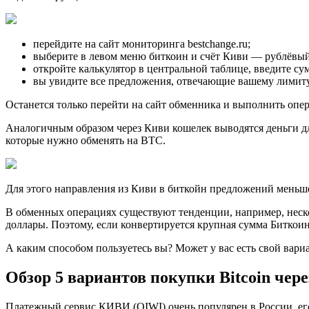
перейдите на сайт мониторинга bestchange.ru;
выберите в левом меню биткоин и счёт Киви — рублёвый
откройте калькулятор в центральной таблице, введите су
вы увидите все предложения, отвечающие вашему лимиту
Останется только перейти на сайт обменника и выполнить опер
Аналогичным образом через Киви кошелек выводятся деньги 
которые нужно обменять на BTC.
Для этого направления из Киви в биткойн предложений меньше
В обменных операциях существуют тенденции, например, неско
доллары. Поэтому, если конвертируется крупная сумма Биткои
А каким способом пользуетесь вы? Может у вас есть свой вар
Обзор 5 вариантов покупки Bitcoin че
Платежный сервис КИВИ (QIWI) очень популярен в России, ег