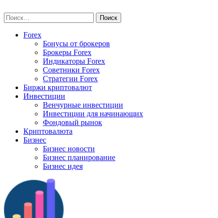
Skip
vse-investory.ru
to
Найти:
content
Forex
Бонусы от брокеров
Брокеры Forex
Индикаторы Forex
Советники Forex
Стратегии Forex
Биржи криптовалют
Инвестиции
Венчурные инвестиции
Инвестиции для начинающих
Фондовый рынок
Криптовалюта
Бизнес
Бизнес новости
Бизнес планирование
Бизнес идея