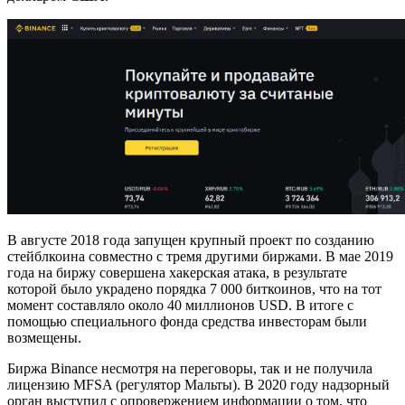
В августе 2018 года запущен крупный проект по созданию
стейблкоина совместно с тремя другими биржами. В мае 2019
года на биржу совершена хакерская атака, в результате
которой было украдено порядка 7 000 биткоинов, что на тот
момент составляло около 40 миллионов USD. В итоге с
помощью специального фонда средства инвесторам были
возмещены.
Биржа Binance несмотря на переговоры, так и не получила
лицензию MFSA (регулятор Мальты). В 2020 году надзорный
орган выступил с опровержением информации о том, что