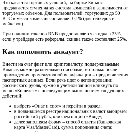
Что касается торговых условий, на бирже Бинанс
предлагается ступенчатая система комиссий в зависимости от
торгуемых объемов. Для пользователей, торгующих до 50
BTC в месяц комиссия составляет 0,1% (для тейкеров и
мейкеров).
При наличии токенов BNB предоставляется скидка в 25%,
если у трейдера есть рефералы, скидка также составляет 25%.
Как пополнить аккаунт?
Внести на счет фиат или криптовалюту, поддерживаемые
Binance, можно различными способами, но только после
прохождения промежуточной верификации – предоставления
паспортных данных. Если речь идет о депонировании
российского рубля, нужно в учетной записи кликнуть по
меню «Кошелек» с последующим выполнением следующих
действий:
выбрать «Фиат и спот» и перейти в раздел;
в появившемся реестре национальных валют выбираем
российский рубль, кликаем опцию «Ввод»;
далее заполняем форму – способ оплаты (банковская
карта Visa/MasterCard), сумма пополнения счета;