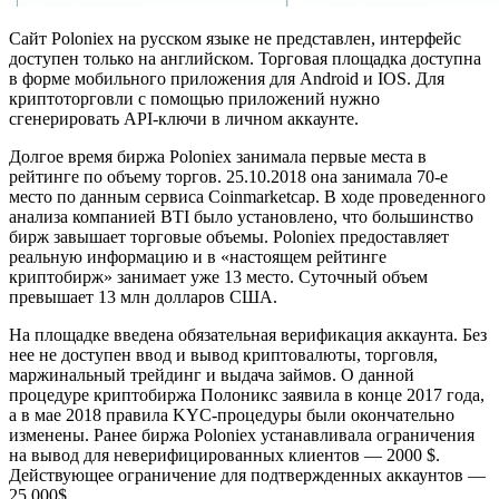
Сайт Poloniex на русском языке не представлен, интерфейс
доступен только на английском. Торговая площадка доступна
в форме мобильного приложения для Android и IOS. Для
криптоторговли с помощью приложений нужно
сгенерировать API-ключи в личном аккаунте.
Долгое время биржа Poloniex занимала первые места в
рейтинге по объему торгов. 25.10.2018 она занимала 70-е
место по данным сервиса Coinmarketcap. В ходе проведенного
анализа компанией BTI было установлено, что большинство
бирж завышает торговые объемы. Poloniex предоставляет
реальную информацию и в «настоящем рейтинге
криптобирж» занимает уже 13 место. Суточный объем
превышает 13 млн долларов США.
На площадке введена обязательная верификация аккаунта. Без
нее не доступен ввод и вывод криптовалюты, торговля,
маржинальный трейдинг и выдача займов. О данной
процедуре криптобиржа Полоникс заявила в конце 2017 года,
а в мае 2018 правила KYC-процедуры были окончательно
изменены. Ранее биржа Poloniex устанавливала ограничения
на вывод для неверифицированных клиентов — 2000 $.
Действующее ограничение для подтвержденных аккаунтов —
25 000$.