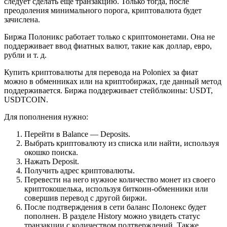
следует сделать еще транзакцию. Только тогда, после
преодоления минимального порога, криптовалюта будет
зачислена.
Биржа Полоникс работает только с криптомонетами. Она не
поддерживает ввод фиатных валют, такие как доллар, евро,
рубли и т. д.
Купить криптовалюты для перевода на Poloniex за фиат
можно в обменниках или на криптобиржах, где данный метод
поддерживается. Биржа поддерживает стейблкоины: USDT,
USDTCOIN.
Для пополнения нужно:
Перейти в Balance — Deposits.
Выбрать криптовалюту из списка или найти, используя
окошко поиска.
Нажать Deposit.
Получить адрес криптовалюты.
Перевести на него нужное количество монет из своего
криптокошелька, используя биткоин-обменники или
совершив перевод с другой биржи.
После подтверждения в сети баланс Полонекс будет
пополнен. В разделе History можно увидеть статус
транзакции с количеством подтверждений. Также