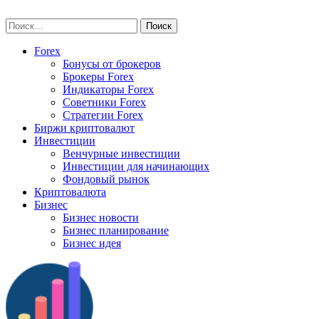
Skip
vse-investory.ru
to
Найти:
content
Forex
Бонусы от брокеров
Брокеры Forex
Индикаторы Forex
Советники Forex
Стратегии Forex
Биржи криптовалют
Инвестиции
Венчурные инвестиции
Инвестиции для начинающих
Фондовый рынок
Криптовалюта
Бизнес
Бизнес новости
Бизнес планирование
Бизнес идея