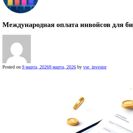
Международная оплата инвойсов для би
Posted on
9 марта, 2026
9 марта, 2026
by
vse_investor