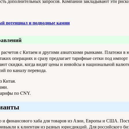
ость дополнительных запросов. Компании закладывают эти риски 
тый потенциал и подводные камни
равлений
я расчетов с Китаем и другими азиатскими рынками. Платежи в
на таких операциях и сразу предлагает тарифные сетки под импо
дают скидки, когда видят цены и инвойсы в национальной валют
ий по каналу перевода.
з Китая.
ами.
тарифы по CNY.
рианты
о и финансового хаба для товаров из Азии, Европы и США. Пос
привыкли к клиентам из разных юрисдикций. Для российского би