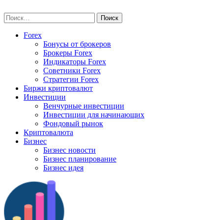
Skip
vse-investory.ru
to
Найти:
content
Forex
Бонусы от брокеров
Брокеры Forex
Индикаторы Forex
Советники Forex
Стратегии Forex
Биржи криптовалют
Инвестиции
Венчурные инвестиции
Инвестиции для начинающих
Фондовый рынок
Криптовалюта
Бизнес
Бизнес новости
Бизнес планирование
Бизнес идея