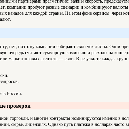
транными партнерами прагматично: важны скорость, предсказуе
отает, компании пробуют разные сценарии и комбинируют валют
ных каналов для каждой страны. На этом фоне сервисы, через к
валют.
енту, нет, поэтому компании собирают свои чек-листы. Одни ори
ервую очередь считают суммарную комиссию и расходы на конвер
или маркетинговых агентств — свои. В результате каждая крупн
ски.
запросов.
.
я в России.
ше проверок
ой торговли, и многие контракты номинируются именно в долла
нии, сырье, лицензиях. Однако путь платежа в долларах часто 