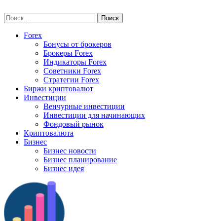
Skip
vse-investory.ru
to
Найти:
content
Forex
Бонусы от брокеров
Брокеры Forex
Индикаторы Forex
Советники Forex
Стратегии Forex
Биржи криптовалют
Инвестиции
Венчурные инвестиции
Инвестиции для начинающих
Фондовый рынок
Криптовалюта
Бизнес
Бизнес новости
Бизнес планирование
Бизнес идея