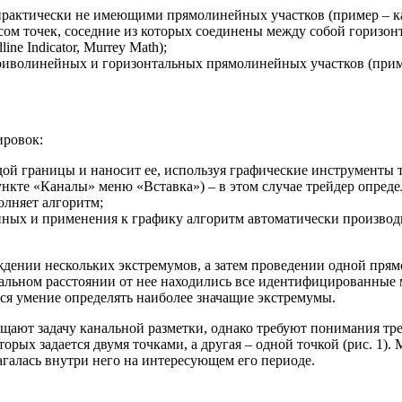
практически не имеющими прямолинейных участков (пример – к
сом точек, соседние из которых соединены между собой гориз
ne Indicator, Murrey Math);
иволинейных и горизонтальных прямолинейных участков (пример
ировок:
ой границы и наносит ее, используя графические инструменты 
кте «Каналы» меню «Вставка») – в этом случае трейдер определя
олняет алгоритм;
ных и применения к графику алгоритм автоматически производи
ждении нескольких экстремумов, а затем проведении одной прям
мальном расстоянии от нее находились все идентифицированны
ся умение определять наиболее значащие экстремумы.
щают задачу канальной разметки, однако требуют понимания т
торых задается двумя точками, а другая – одной точкой (рис. 1)
агалась внутри него на интересующем его периоде.