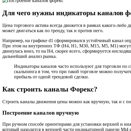
Для чего нужны индикаторы каналов ф
Цена торгового актива всегда движется в рамках какого-либо ди
может двигаться как по тренду, так и против него.
Например, на графике d1 сформировался устойчивый канал опр
При этом на внутренних ТФ (H4, H1, M30, M15, M5, M1) могут 
двинулась вниз, то на H4, скорее всего, сформируется нисхо
дальнейший анализ рынка.
Индикаторы каналов часто используют для торговли по 
скальпинга в том, что при такой торговле можно получа
прибыль от одной трендовой сделки.
Как строить каналы Форекс?
Строить каналы движения цены можно как вручную, так и с п
Построение каналов вручную
При ручном способе ориентирами для установки верхней и ни
который находится в верхней части индикаторной панели Mt4 