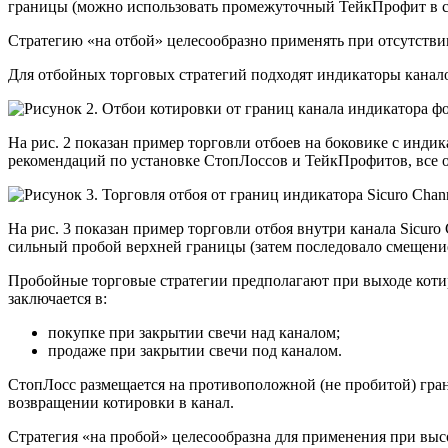
границы (можно использовать промежуточный ТейкПрофит в се
Стратегию «на отбой» целесообразно применять при отсутствии
Для отбойных торговых стратегий подходят индикаторы канало
На рис. 2 показан пример торговли отбоев на боковике с инд
рекомендаций по установке СтопЛоссов и ТейкПрофитов, все 
На рис. 3 показан пример торговли отбоя внутри канала Sicur
сильный пробой верхней границы (затем последовало смещение
Пробойные торговые стратегии предполагают при выходе котир
заключается в:
покупке при закрытии свечи над каналом;
продаже при закрытии свечи под каналом.
СтопЛосс размещается на противоположной (не пробитой) гран
возвращении котировки в канал.
Стратегия «на пробой» целесообразна для применения при выс