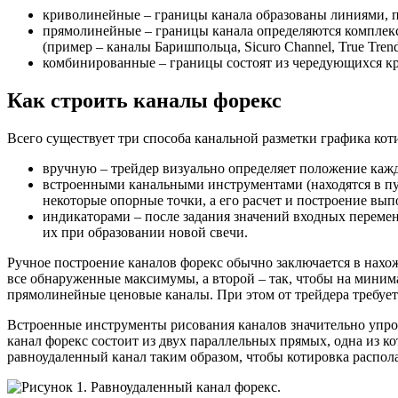
криволинейные – границы канала образованы линиями, 
прямолинейные – границы канала определяются комплек
(пример – каналы Баришпольца, Sicuro Channel, True Trendli
комбинированные – границы состоят из чередующихся кр
Как строить каналы форекс
Всего существует три способа канальной разметки графика кот
вручную – трейдер визуально определяет положение кажд
встроенными канальными инструментами (находятся в пун
некоторые опорные точки, а его расчет и построение вып
индикаторами – после задания значений входных перемен
их при образовании новой свечи.
Ручное построение каналов форекс обычно заключается в нахо
все обнаруженные максимумы, а второй – так, чтобы на мини
прямолинейные ценовые каналы. При этом от трейдера требует
Встроенные инструменты рисования каналов значительно упро
канал форекс состоит из двух параллельных прямых, одна из ко
равноудаленный канал таким образом, чтобы котировка распол