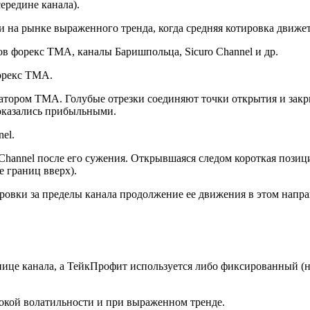
редине канала).
 на рынке выраженного тренда, когда средняя котировка движет
в форекс TMA, каналы Баришпольца, Sicuro Channel и др.
икатором TMA. Голубые отрезки соединяют точки открытия и за
оказались прибыльными.
o Channel после его сужения. Открывшаяся следом короткая пози
 границ вверх).
овки за пределы канала продолжение ее движения в этом направ
ице канала, а ТейкПрофит используется либо фиксированный (не
окой волатильности и при выраженном тренде.