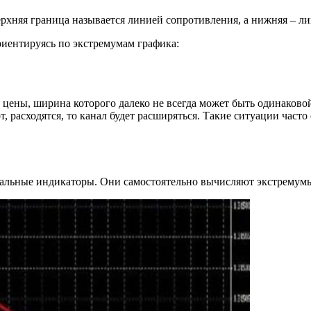
рхняя граница называется линией сопротивления, а нижняя – л
риентируясь по экстремумам графика:
я цены, ширина которого далеко не всегда может быть одинаково
рот, расходятся, то канал будет расширяться. Такие ситуации ча
альные индикаторы. Они самостоятельно вычисляют экстремумы 