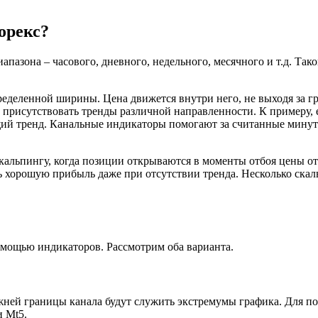
орекс?
апазона – часового, дневного, недельного, месячного и т.д. Так
еделенной ширины. Цена движется внутри него, не выходя за гр
присутствовать тренды различной направленности. К примеру, е
дящий тренд. Канальные индикаторы помогают за считанные мину
скальпингу, когда позиции открываются в моменты отбоя цены 
ть хорошую прибыль даже при отсутствии тренда. Несколько ска
омощью индикаторов. Рассмотрим оба варианта.
жней границы канала будут служить экстремумы графика. Для по
и Mt5.