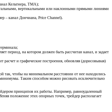
анал Кельтнера, TMA);
онтальными, вертикальными или наклонными прямыми линиями
 – канал Дончиана, Price Channel).
терминала;
ет период, на котором должен быть рассчитан канал, и задает
т расчет и графические построения, обновляя (дорисовывая)
ой так, чтобы на минимальном расстоянии от нее находились
е минимумы. Таким способом можно рисовать исключительно
рейдером принципов их работы. Например, равноудаленный
. Меняя положение этих опорных точек, трейдер располагает