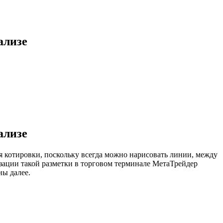
ализе
ализе
я котировки, поскольку всегда можно нарисовать линии, между
зации такой разметки в торговом терминале МетаТрейдер
ны далее.