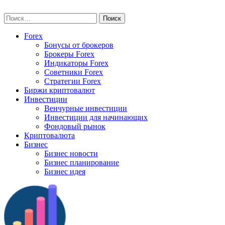
Skip
vse-investory.ru
to
Найти:
content
Forex
Бонусы от брокеров
Брокеры Forex
Индикаторы Forex
Советники Forex
Стратегии Forex
Биржи криптовалют
Инвестиции
Венчурные инвестиции
Инвестиции для начинающих
Фондовый рынок
Криптовалюта
Бизнес
Бизнес новости
Бизнес планирование
Бизнес идея