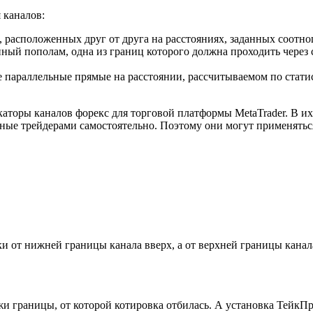
 каналов:
, расположенных друг от друга на расстояниях, заданных соот
енный пополам, одна из границ которого должна проходить чер
ве параллельные прямые на расстоянии, рассчитываемом по стат
оры каналов форекс для торговой платформы MetaTrader. В их 
нные трейдерами самостоятельно. Поэтому они могут применятьс
 от нижней границы канала вверх, а от верхней границы канала 
и границы, от которой котировка отбилась. А установка ТейкП