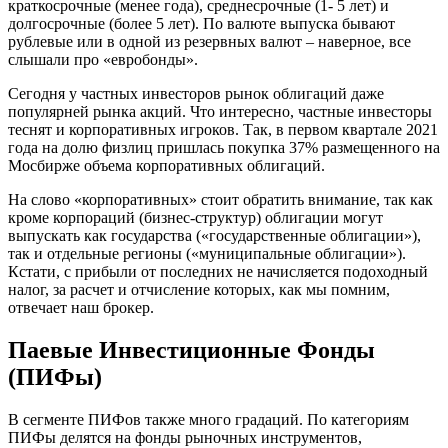
краткосрочные (менее года), среднесрочные (1- 5 лет) и
долгосрочные (более 5 лет). По валюте выпуска бывают
рублевые или в одной из резервных валют – наверное, все
слышали про «евробонды».
Сегодня у частных инвесторов рынок облигаций даже
популярней рынка акций. Что интересно, частные инвесторы
теснят и корпоративных игроков. Так, в первом квартале 2021
года на долю физлиц пришлась покупка 37% размещенного на
Мосбирже объема корпоративных облигаций.
На слово «корпоративных» стоит обратить внимание, так как
кроме корпораций (бизнес-структур) облигации могут
выпускать как государства («государственные облигации»),
так и отдельные регионы («муниципальные облигации»).
Кстати, с прибыли от последних не начисляется подоходный
налог, за расчет и отчисление которых, как мы помним,
отвечает наш брокер.
Паевые Инвестиционные Фонды
(ПИФы)
В сегменте ПИФов также много градаций. По категориям
ПИФы делятся на фонды рыночных инструментов,