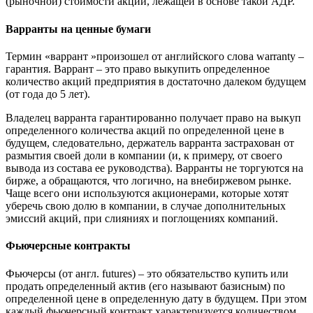
(рыночной) стоимости акций, лежащей в основе такой АДР.
Варранты на ценные бумаги
Термин «варрант »произошел от английского слова warranty –
гарантия. Варрант – это право выкупить определенное
количество акций предприятия в достаточно далеком будущем
(от года до 5 лет).
Владелец варранта гарантированно получает право на выкуп
определенного количества акций по определенной цене в
будущем, следовательно, держатель варранта застрахован от
размытия своей доли в компании (и, к примеру, от своего
вывода из состава ее руководства). Варранты не торгуются на
бирже, а обращаются, что логично, на внебиржевом рынке.
Чаще всего они используются акционерами, которые хотят
уберечь свою долю в компании, в случае дополнительных
эмиссий акций, при слияниях и поглощениях компаний.
Фьючерсные контракты
Фьючерсы (от англ. futures) – это обязательство купить или
продать определенный актив (его называют базисным) по
определенной цене в определенную дату в будущем. При этом
каждый фьючерсный контракт характеризуется количеством