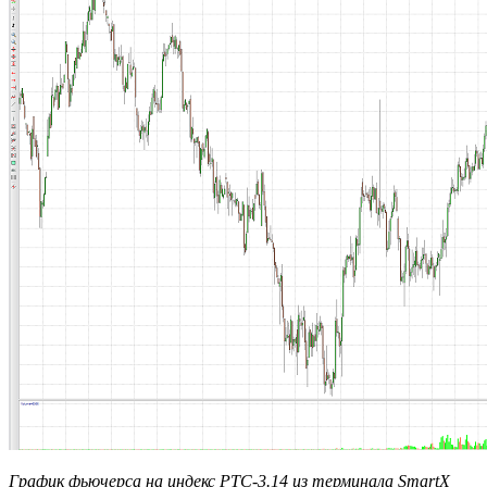
График фьючерса на индекс РТС-3.14 из терминала SmartX