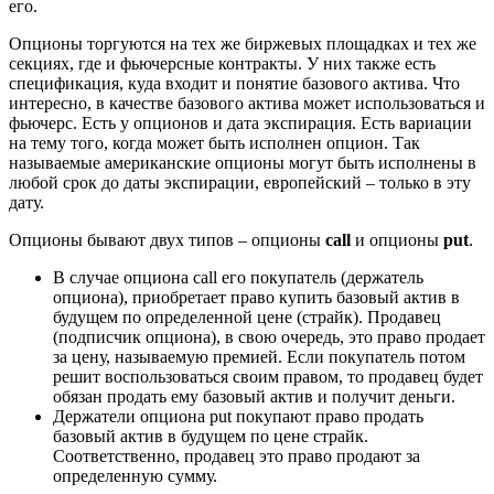
его.
Опционы торгуются на тех же биржевых площадках и тех же
секциях, где и фьючерсные контракты. У них также есть
спецификация, куда входит и понятие базового актива. Что
интересно, в качестве базового актива может использоваться и
фьючерс. Есть у опционов и дата экспирация. Есть вариации
на тему того, когда может быть исполнен опцион. Так
называемые американские опционы могут быть исполнены в
любой срок до даты экспирации, европейский – только в эту
дату.
Опционы бывают двух типов – опционы
call
и опционы
put
.
В случае опциона call его покупатель (держатель
опциона), приобретает право купить базовый актив в
будущем по определенной цене (страйк). Продавец
(подписчик опциона), в свою очередь, это право продает
за цену, называемую премией. Если покупатель потом
решит воспользоваться своим правом, то продавец будет
обязан продать ему базовый актив и получит деньги.
Держатели опциона put покупают право продать
базовый актив в будущем по цене страйк.
Соответственно, продавец это право продают за
определенную сумму.