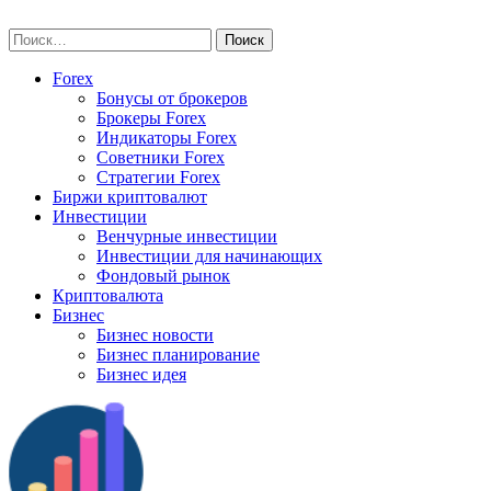
Skip
vse-investory.ru
to
Найти:
content
Forex
Бонусы от брокеров
Брокеры Forex
Индикаторы Forex
Советники Forex
Стратегии Forex
Биржи криптовалют
Инвестиции
Венчурные инвестиции
Инвестиции для начинающих
Фондовый рынок
Криптовалюта
Бизнес
Бизнес новости
Бизнес планирование
Бизнес идея