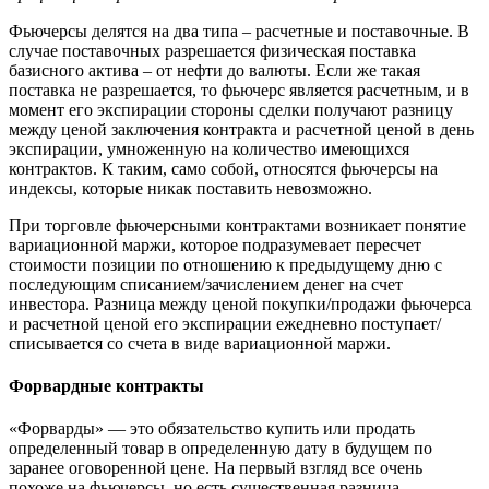
Фьючерсы делятся на два типа – расчетные и поставочные. В
случае поставочных разрешается физическая поставка
базисного актива – от нефти до валюты. Если же такая
поставка не разрешается, то фьючерс является расчетным, и в
момент его экспирации стороны сделки получают разницу
между ценой заключения контракта и расчетной ценой в день
экспирации, умноженную на количество имеющихся
контрактов. К таким, само собой, относятся фьючерсы на
индексы, которые никак поставить невозможно.
При торговле фьючерсными контрактами возникает понятие
вариационной маржи, которое подразумевает пересчет
стоимости позиции по отношению к предыдущему дню с
последующим списанием/зачислением денег на счет
инвестора. Разница между ценой покупки/продажи фьючерса
и расчетной ценой его экспирации ежедневно поступает/
списывается со счета в виде вариационной маржи.
Форвардные контракты
«Форварды» — это обязательство купить или продать
определенный товар в определенную дату в будущем по
заранее оговоренной цене. На первый взгляд все очень
похоже на фьючерсы, но есть существенная разница.