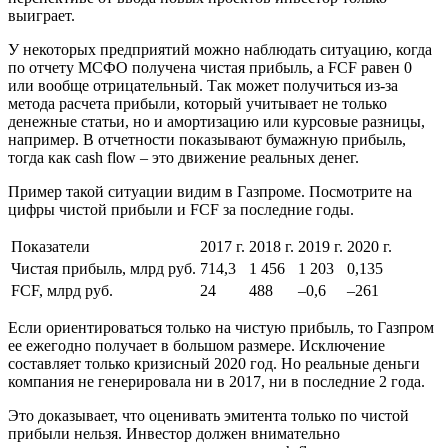
выиграет.
У некоторых предприятий можно наблюдать ситуацию, когда
по отчету МСФО получена чистая прибыль, а FCF равен 0
или вообще отрицательный. Так может получиться из-за
метода расчета прибыли, который учитывает не только
денежные статьи, но и амортизацию или курсовые разницы,
например. В отчетности показывают бумажную прибыль,
тогда как cash flow – это движение реальных денег.
Пример такой ситуации видим в Газпроме. Посмотрите на
цифры чистой прибыли и FCF за последние годы.
Показатели
2017 г.
2018 г.
2019 г.
2020 г.
Чистая прибыль, млрд руб.
714,3
1 456
1 203
0,135
FCF, млрд руб.
24
488
–0,6
–261
Если ориентироваться только на чистую прибыль, то Газпром
ее ежегодно получает в большом размере. Исключение
составляет только кризисный 2020 год. Но реальные деньги
компания не генерировала ни в 2017, ни в последние 2 года.
Это доказывает, что оценивать эмитента только по чистой
прибыли нельзя. Инвестор должен внимательно