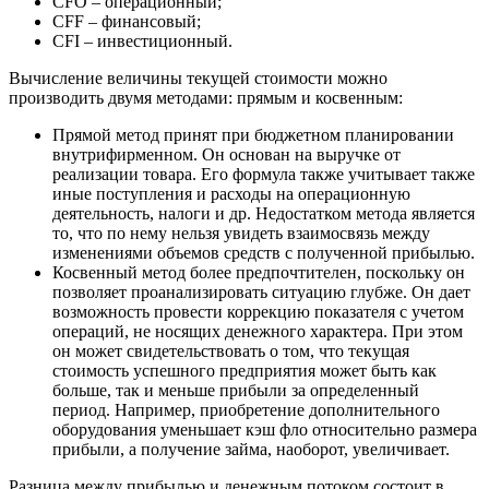
CFO – операционный;
CFF – финансовый;
CFI – инвестиционный.
Вычисление величины текущей стоимости можно
производить двумя методами: прямым и косвенным:
Прямой метод принят при бюджетном планировании
внутрифирменном. Он основан на выручке от
реализации товара. Его формула также учитывает также
иные поступления и расходы на операционную
деятельность, налоги и др. Недостатком метода является
то, что по нему нельзя увидеть взаимосвязь между
изменениями объемов средств с полученной прибылью.
Косвенный метод более предпочтителен, поскольку он
позволяет проанализировать ситуацию глубже. Он дает
возможность провести коррекцию показателя с учетом
операций, не носящих денежного характера. При этом
он может свидетельствовать о том, что текущая
стоимость успешного предприятия может быть как
больше, так и меньше прибыли за определенный
период. Например, приобретение дополнительного
оборудования уменьшает кэш фло относительно размера
прибыли, а получение займа, наоборот, увеличивает.
Разница между прибылью и денежным потоком состоит в