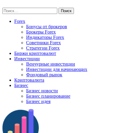
Skip
vse-investory.ru
to
Найти:
content
Forex
Бонусы от брокеров
Брокеры Forex
Индикаторы Forex
Советники Forex
Стратегии Forex
Биржи криптовалют
Инвестиции
Венчурные инвестиции
Инвестиции для начинающих
Фондовый рынок
Криптовалюта
Бизнес
Бизнес новости
Бизнес планирование
Бизнес идея