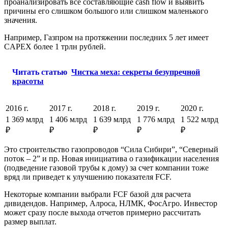
проанализировать все составляющие cash flow и выявить
причины его слишком большого или слишком маленького
значения.
Например, Газпром на протяжении последних 5 лет имеет
CAPEX более 1 трлн рублей.
Читать статью
Чистка меха: секреты безупречной
красоты
2016 г.
2017 г.
2018 г.
2019 г.
2020 г.
1 369 млрд
1 406 млрд
1 639 млрд
1 776 млрд
1 522 млрд
₽
₽
₽
₽
₽
Это строительство газопроводов “Сила Сибири”, “Северный
поток – 2” и пр. Новая инициатива о газификации населения
(подведение газовой трубы к дому) за счет компании тоже
вряд ли приведет к улучшению показателя FCF.
Некоторые компании выбрали FCF базой для расчета
дивидендов. Например, Алроса, НЛМК, ФосАгро. Инвестор
может сразу после выхода отчетов примерно рассчитать
размер выплат.