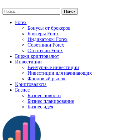
Skip
vse-investory.ru
to
Найти:
content
Forex
Бонусы от брокеров
Брокеры Forex
Индикаторы Forex
Советники Forex
Стратегии Forex
Биржи криптовалют
Инвестиции
Венчурные инвестиции
Инвестиции для начинающих
Фондовый рынок
Криптовалюта
Бизнес
Бизнес новости
Бизнес планирование
Бизнес идея