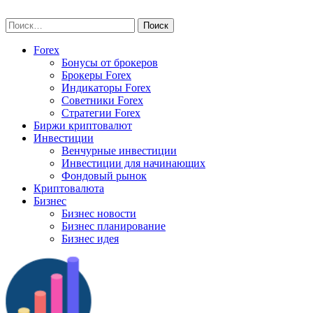
Skip
vse-investory.ru
to
Найти:
content
Forex
Бонусы от брокеров
Брокеры Forex
Индикаторы Forex
Советники Forex
Стратегии Forex
Биржи криптовалют
Инвестиции
Венчурные инвестиции
Инвестиции для начинающих
Фондовый рынок
Криптовалюта
Бизнес
Бизнес новости
Бизнес планирование
Бизнес идея