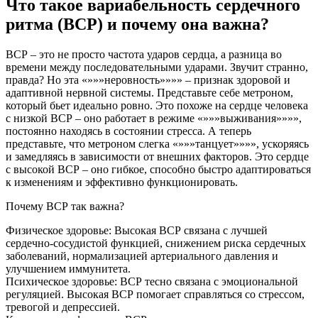
Что такое вариабельность сердечного
ритма (ВСР) и почему она важна?
ВСР – это не просто частота ударов сердца, а разница во
времени между последовательными ударами. Звучит странно,
правда? Но эта «»»»неровность»»»» – признак здоровой и
адаптивной нервной системы. Представьте себе метроном,
который бьет идеально ровно. Это похоже на сердце человека
с низкой ВСР – оно работает в режиме «»»»выживания»»»»,
постоянно находясь в состоянии стресса. А теперь
представьте, что метроном слегка «»»»танцует»»»», ускоряясь
и замедляясь в зависимости от внешних факторов. Это сердце
с высокой ВСР – оно гибкое, способно быстро адаптироваться
к изменениям и эффективно функционировать.
Почему ВСР так важна?
Физическое здоровье: Высокая ВСР связана с лучшей
сердечно-сосудистой функцией, снижением риска сердечных
заболеваний, нормализацией артериального давления и
улучшением иммунитета.
Психическое здоровье: ВСР тесно связана с эмоциональной
регуляцией. Высокая ВСР помогает справляться со стрессом,
тревогой и депрессией.