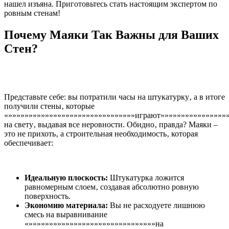
нашел изъяна. Приготовьтесь стать настоящим экспертом по
ровным стенам!
Почему Маяки Так Важны для Ваших
Стен?
Представьте себе: вы потратили часы на штукатурку‚ а в итоге
получили стены‚ которые
«»»»»»»»»»»»»»»»»»»»»»»»»»»»»»»»играют»»»»»»»»»»»»»»»»
на свету‚ выдавая все неровности. Обидно‚ правда? Маяки –
это не прихоть‚ а строительная необходимость‚ которая
обеспечивает:
Идеальную плоскость:
Штукатурка ложится
равномерным слоем‚ создавая абсолютно ровную
поверхность.
Экономию материала:
Вы не расходуете лишнюю
смесь на выравнивание
«»»»»»»»»»»»»»»»»»»»»»»»»»»»»»»»на