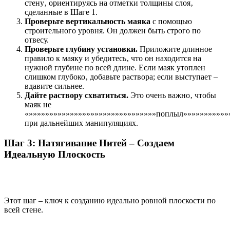
стену‚ ориентируясь на отметки толщины слоя‚
сделанные в Шаге 1.
Проверьте вертикальность маяка
с помощью
строительного уровня. Он должен быть строго по
отвесу.
Проверьте глубину установки.
Приложите длинное
правило к маяку и убедитесь‚ что он находится на
нужной глубине по всей длине. Если маяк утоплен
слишком глубоко‚ добавьте раствора; если выступает –
вдавите сильнее.
Дайте раствору схватиться.
Это очень важно‚ чтобы
маяк не
«»»»»»»»»»»»»»»»»»»»»»»»»»»»»»»»поплыл»»»»»»»»»»»
при дальнейших манипуляциях.
Шаг 3: Натягивание Нитей – Создаем
Идеальную Плоскость
Этот шаг – ключ к созданию идеально ровной плоскости по
всей стене.