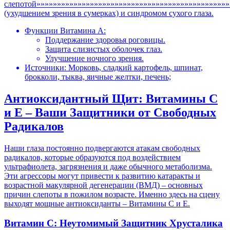
слепотой»»»»»»»»»»»»»»»»»»»»»»»»»»»»»»»»»»»»»»»»»»»»»»»
(ухудшением зрения в сумерках) и синдромом сухого глаза.
Функции Витамина А:
Поддержание здоровья роговицы.
Защита слизистых оболочек глаз.
Улучшение ночного зрения.
Источники: Морковь, сладкий картофель, шпинат,
брокколи, тыква, яичные желтки, печень;
Антиоксидантный Щит: Витамины C
и E – Ваши Защитники от Свободных
Радикалов
Наши глаза постоянно подвергаются атакам свободных
радикалов, которые образуются под воздействием
ультрафиолета, загрязнения и даже обычного метаболизма.
Эти агрессоры могут привести к развитию катаракты и
возрастной макулярной дегенерации (ВМД) – основных
причин слепоты в пожилом возрасте. Именно здесь на сцену
выходят мощные антиоксиданты – Витамины C и E.
Витамин C: Неутомимый Защитник Хрусталика