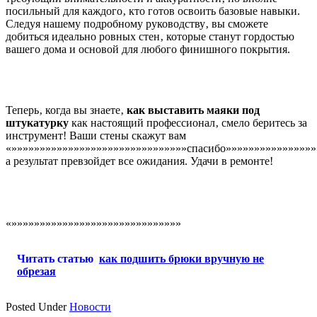
посильный для каждого‚ кто готов освоить базовые навыки.
Следуя нашему подробному руководству‚ вы сможете
добиться идеально ровных стен‚ которые станут гордостью
вашего дома и основой для любого финишного покрытия.
Теперь‚ когда вы знаете‚
как выставить маяки под
штукатурку
как настоящий профессионал‚ смело беритесь за
инструмент! Ваши стены скажут вам
«»»»»»»»»»»»»»»»»»»»»»»»»»»»»»»»спасибо»»»»»»»»»»»»»»»»
а результат превзойдет все ожидания. Удачи в ремонте!
«»»»»»»»»»»»»»»»»»»»»»»»»»»»»»»
Читать статью
как подшить брюки вручную не
обрезая
Posted Under
Новости