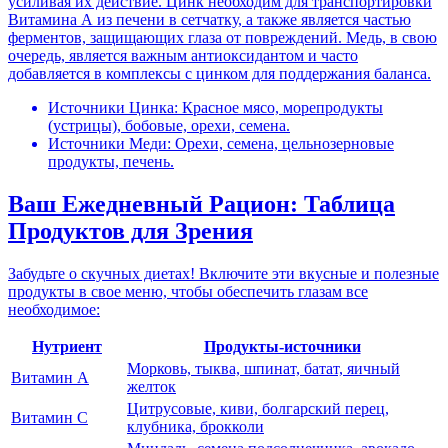
усиливая их действие. Цинк необходим для транспортировки
Витамина А из печени в сетчатку, а также является частью
ферментов, защищающих глаза от повреждений. Медь, в свою
очередь, является важным антиоксидантом и часто
добавляется в комплексы с цинком для поддержания баланса.
Источники Цинка: Красное мясо, морепродукты
(устрицы), бобовые, орехи, семена.
Источники Меди: Орехи, семена, цельнозерновые
продукты, печень.
Ваш Ежедневный Рацион: Таблица
Продуктов для Зрения
Забудьте о скучных диетах! Включите эти вкусные и полезные
продукты в свое меню, чтобы обеспечить глазам все
необходимое:
Нутриент
Продукты-источники
Морковь, тыква, шпинат, батат, яичный
Витамин А
желток
Цитрусовые, киви, болгарский перец,
Витамин C
клубника, брокколи