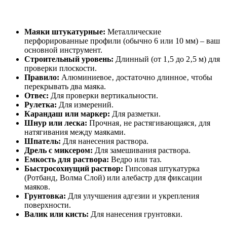
Маяки штукатурные:
Металлические
перфорированные профили (обычно 6 или 10 мм) – ваш
основной инструмент.
Строительный уровень:
Длинный (от 1‚5 до 2‚5 м) для
проверки плоскости.
Правило:
Алюминиевое‚ достаточно длинное‚ чтобы
перекрывать два маяка.
Отвес:
Для проверки вертикальности.
Рулетка:
Для измерений.
Карандаш или маркер:
Для разметки.
Шнур или леска:
Прочная‚ не растягивающаяся‚ для
натягивания между маяками.
Шпатель:
Для нанесения раствора.
Дрель с миксером:
Для замешивания раствора.
Емкость для раствора:
Ведро или таз.
Быстросохнущий раствор:
Гипсовая штукатурка
(Ротбанд‚ Волма Слой) или алебастр для фиксации
маяков.
Грунтовка:
Для улучшения адгезии и укрепления
поверхности.
Валик или кисть:
Для нанесения грунтовки.