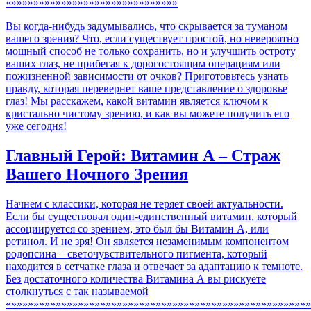
Навигация
«»»»»»»»»»»»»»»»»»»»»»»»»»»»»»»
по
Вы когда-нибудь задумывались, что скрывается за туманом
вашего зрения? Что, если существует простой, но невероятно
записям
мощный способ не только сохранить, но и улучшить остроту
ваших глаз, не прибегая к дорогостоящим операциям или
пожизненной зависимости от очков? Приготовьтесь узнать
правду, которая перевернет ваше представление о здоровье
глаз! Мы расскажем, какой витамин является ключом к
кристально чистому зрению, и как вы можете получить его
уже сегодня!
Главный Герой: Витамин А – Страж
Вашего Ночного Зрения
Начнем с классики, которая не теряет своей актуальности.
Если бы существовал один-единственный витамин, который
ассоциируется со зрением, это был бы Витамин А, или
ретинол. И не зря! Он является незаменимым компонентом
родопсина – светочувствительного пигмента, который
находится в сетчатке глаза и отвечает за адаптацию к темноте.
Без достаточного количества Витамина А вы рискуете
столкнуться с так называемой
«»»»»»»»»»»»»»»»»»»»»»»»»»»»»»»»»»»»»»»»»»»»»»»»»»»»»»