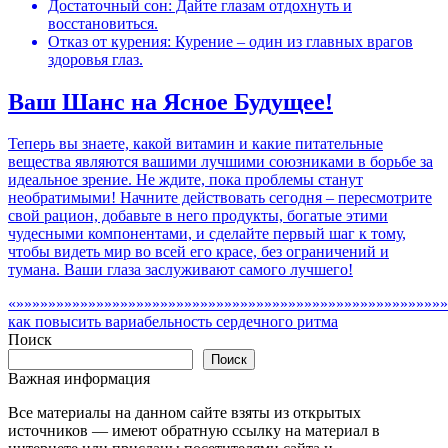
Достаточный сон: Дайте глазам отдохнуть и
восстановиться.
Отказ от курения: Курение – один из главных врагов
здоровья глаз.
Ваш Шанс на Ясное Будущее!
Теперь вы знаете, какой витамин и какие питательные
вещества являются вашими лучшими союзниками в борьбе за
идеальное зрение. Не ждите, пока проблемы станут
необратимыми! Начните действовать сегодня – пересмотрите
свой рацион, добавьте в него продукты, богатые этими
чудесными компонентами, и сделайте первый шаг к тому,
чтобы видеть мир во всей его красе, без ограничений и
тумана. Ваши глаза заслуживают самого лучшего!
«»»»»»»»»»»»»»»»»»»»»»»»»»»»»»»»»»»»»»»»»»»»»»»»»»»»»»»
как повысить вариабельность сердечного ритма
Поиск
Поиск
Важная информация
Все материалы на данном сайте взяты из открытых
источников — имеют обратную ссылку на материал в