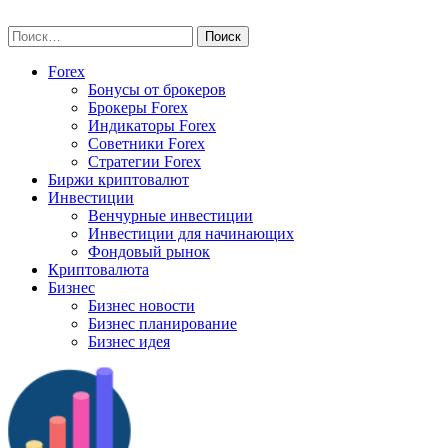
Skip
vse-investory.ru
to
Найти:
content
Forex
Бонусы от брокеров
Брокеры Forex
Индикаторы Forex
Советники Forex
Стратегии Forex
Биржи криптовалют
Инвестиции
Венчурные инвестиции
Инвестиции для начинающих
Фондовый рынок
Криптовалюта
Бизнес
Бизнес новости
Бизнес планирование
Бизнес идея