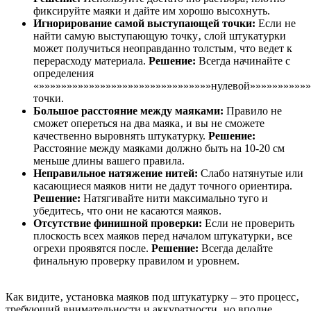
фиксируйте маяки и дайте им хорошо высохнуть.
Игнорирование самой выступающей точки:
Если не
найти самую выступающую точку‚ слой штукатурки
может получиться неоправданно толстым‚ что ведет к
перерасходу материала.
Решение:
Всегда начинайте с
определения
«»»»»»»»»»»»»»»»»»»»»»»»»»»»»»»»нулевой»»»»»»»»»»»
точки.
Большое расстояние между маяками:
Правило не
сможет опереться на два маяка‚ и вы не сможете
качественно выровнять штукатурку.
Решение:
Расстояние между маяками должно быть на 10-20 см
меньше длины вашего правила.
Неправильное натяжение нитей:
Слабо натянутые или
касающиеся маяков нити не дадут точного ориентира.
Решение:
Натягивайте нити максимально туго и
убедитесь‚ что они не касаются маяков.
Отсутствие финишной проверки:
Если не проверить
плоскость всех маяков перед началом штукатурки‚ все
огрехи проявятся после.
Решение:
Всегда делайте
финальную проверку правилом и уровнем.
Как видите‚ установка маяков под штукатурку – это процесс‚
требующий внимательности и аккуратности‚ но вполне