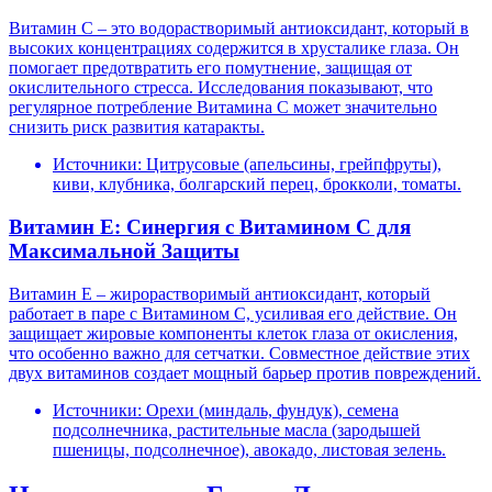
Витамин C – это водорастворимый антиоксидант, который в
высоких концентрациях содержится в хрусталике глаза. Он
помогает предотвратить его помутнение, защищая от
окислительного стресса. Исследования показывают, что
регулярное потребление Витамина C может значительно
снизить риск развития катаракты.
Источники: Цитрусовые (апельсины, грейпфруты),
киви, клубника, болгарский перец, брокколи, томаты.
Витамин E: Синергия с Витамином C для
Максимальной Защиты
Витамин E – жирорастворимый антиоксидант, который
работает в паре с Витамином C, усиливая его действие. Он
защищает жировые компоненты клеток глаза от окисления,
что особенно важно для сетчатки. Совместное действие этих
двух витаминов создает мощный барьер против повреждений.
Источники: Орехи (миндаль, фундук), семена
подсолнечника, растительные масла (зародышей
пшеницы, подсолнечное), авокадо, листовая зелень.