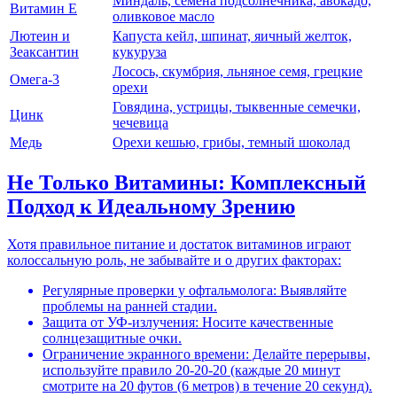
Миндаль, семена подсолнечника, авокадо,
Витамин E
оливковое масло
Лютеин и
Капуста кейл, шпинат, яичный желток,
Зеаксантин
кукуруза
Лосось, скумбрия, льняное семя, грецкие
Омега-3
орехи
Говядина, устрицы, тыквенные семечки,
Цинк
чечевица
Медь
Орехи кешью, грибы, темный шоколад
Не Только Витамины: Комплексный
Подход к Идеальному Зрению
Хотя правильное питание и достаток витаминов играют
колоссальную роль, не забывайте и о других факторах:
Регулярные проверки у офтальмолога: Выявляйте
проблемы на ранней стадии.
Защита от УФ-излучения: Носите качественные
солнцезащитные очки.
Ограничение экранного времени: Делайте перерывы,
используйте правило 20-20-20 (каждые 20 минут
смотрите на 20 футов (6 метров) в течение 20 секунд).