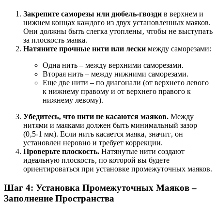
Закрепите саморезы или дюбель-гвозди
в верхнем и
нижнем концах каждого из двух установленных маяков.
Они должны быть слегка утоплены‚ чтобы не выступать
за плоскость маяка.
Натяните прочные нити или лески
между саморезами:
Одна нить – между верхними саморезами.
Вторая нить – между нижними саморезами.
Еще две нити – по диагонали (от верхнего левого
к нижнему правому и от верхнего правого к
нижнему левому).
Убедитесь‚ что нити не касаются маяков.
Между
нитями и маяками должен быть минимальный зазор
(0‚5-1 мм). Если нить касается маяка‚ значит‚ он
установлен неровно и требует коррекции.
Проверьте плоскость.
Натянутые нити создают
идеальную плоскость‚ по которой вы будете
ориентироваться при установке промежуточных маяков.
Шаг 4: Установка Промежуточных Маяков –
Заполнение Пространства