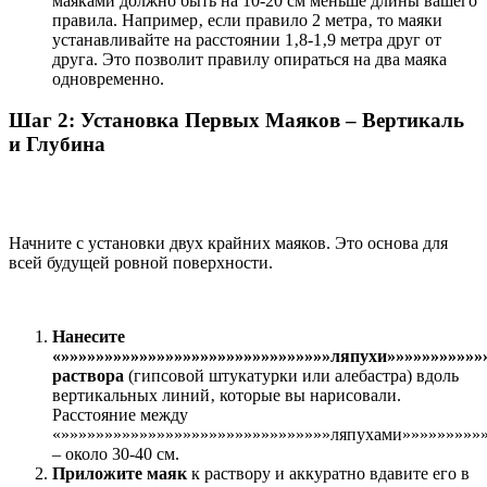
маяками должно быть на 10-20 см меньше длины вашего
правила. Например‚ если правило 2 метра‚ то маяки
устанавливайте на расстоянии 1‚8-1‚9 метра друг от
друга. Это позволит правилу опираться на два маяка
одновременно.
Шаг 2: Установка Первых Маяков – Вертикаль
и Глубина
Начните с установки двух крайних маяков. Это основа для
всей будущей ровной поверхности.
Нанесите
«»»»»»»»»»»»»»»»»»»»»»»»»»»»»»»»ляпухи»»»»»»»»»»»
раствора
(гипсовой штукатурки или алебастра) вдоль
вертикальных линий‚ которые вы нарисовали.
Расстояние между
«»»»»»»»»»»»»»»»»»»»»»»»»»»»»»»»ляпухами»»»»»»»»»
– около 30-40 см.
Приложите маяк
к раствору и аккуратно вдавите его в