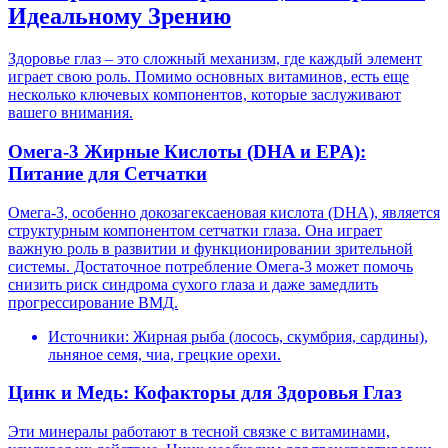
Идеальному Зрению
Здоровье глаз – это сложный механизм, где каждый элемент
играет свою роль. Помимо основных витаминов, есть еще
несколько ключевых компонентов, которые заслуживают
вашего внимания.
Омега-3 Жирные Кислоты (DHA и EPA):
Питание для Сетчатки
Омега-3, особенно докозагексаеновая кислота (DHA), является
структурным компонентом сетчатки глаза. Она играет
важную роль в развитии и функционировании зрительной
системы. Достаточное потребление Омега-3 может помочь
снизить риск синдрома сухого глаза и даже замедлить
прогрессирование ВМД.
Источники: Жирная рыба (лосось, скумбрия, сардины),
льняное семя, чиа, грецкие орехи.
Цинк и Медь: Кофакторы для Здоровья Глаз
Эти минералы работают в тесной связке с витаминами,