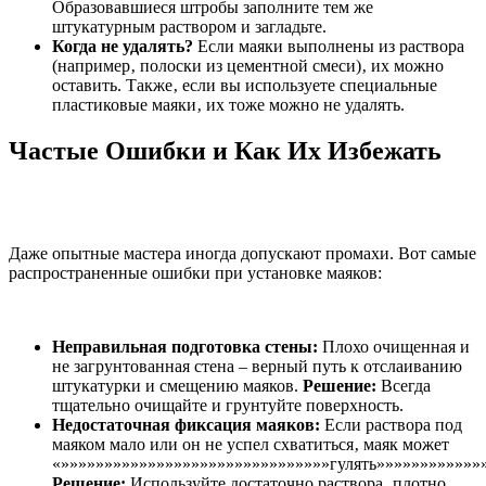
Образовавшиеся штробы заполните тем же
штукатурным раствором и загладьте.
Когда не удалять?
Если маяки выполнены из раствора
(например‚ полоски из цементной смеси)‚ их можно
оставить. Также‚ если вы используете специальные
пластиковые маяки‚ их тоже можно не удалять.
Частые Ошибки и Как Их Избежать
Даже опытные мастера иногда допускают промахи. Вот самые
распространенные ошибки при установке маяков:
Неправильная подготовка стены:
Плохо очищенная и
не загрунтованная стена – верный путь к отслаиванию
штукатурки и смещению маяков.
Решение:
Всегда
тщательно очищайте и грунтуйте поверхность.
Недостаточная фиксация маяков:
Если раствора под
маяком мало или он не успел схватиться‚ маяк может
«»»»»»»»»»»»»»»»»»»»»»»»»»»»»»»»гулять»»»»»»»»»»»»
Решение:
Используйте достаточно раствора‚ плотно