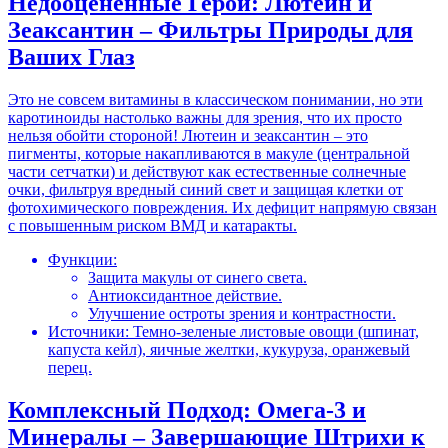
Недооцененные Герои: Лютеин и
Зеаксантин – Фильтры Природы для
Ваших Глаз
Это не совсем витамины в классическом понимании, но эти
каротиноиды настолько важны для зрения, что их просто
нельзя обойти стороной! Лютеин и зеаксантин – это
пигменты, которые накапливаются в макуле (центральной
части сетчатки) и действуют как естественные солнечные
очки, фильтруя вредный синий свет и защищая клетки от
фотохимического повреждения. Их дефицит напрямую связан
с повышенным риском ВМД и катаракты.
Функции:
Защита макулы от синего света.
Антиоксидантное действие.
Улучшение остроты зрения и контрастности.
Источники: Темно-зеленые листовые овощи (шпинат,
капуста кейл), яичные желтки, кукуруза, оранжевый
перец.
Комплексный Подход: Омега-3 и
Минералы – Завершающие Штрихи к