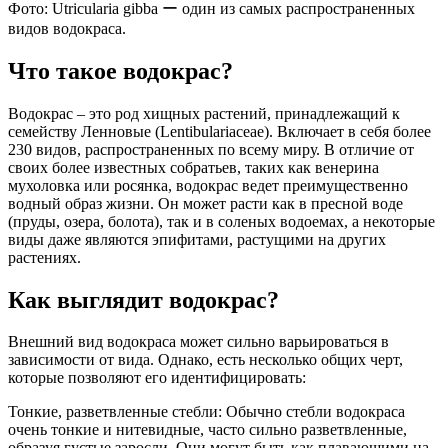
Фото: Utricularia gibba ー один из самых распространенных
видов водокраса.
Что такое водокрас?
Водокрас – это род хищных растений, принадлежащий к
семейству Ленновые (Lentibulariaceae). Включает в себя более
230 видов, распространенных по всему миру. В отличие от
своих более известных собратьев, таких как венерина
мухоловка или росянка, водокрас ведет преимущественно
водный образ жизни. Он может расти как в пресной воде
(пруды, озера, болота), так и в соленых водоемах, а некоторые
виды даже являются эпифитами, растущими на других
растениях.
Как выглядит водокрас?
Внешний вид водокраса может сильно варьироваться в
зависимости от вида. Однако, есть несколько общих черт,
которые позволяют его идентифицировать:
Тонкие, разветвленные стебли: Обычно стебли водокраса
очень тонкие и нитевидные, часто сильно разветвленные,
образуя густые заросли. Они могут быть как плавающими на