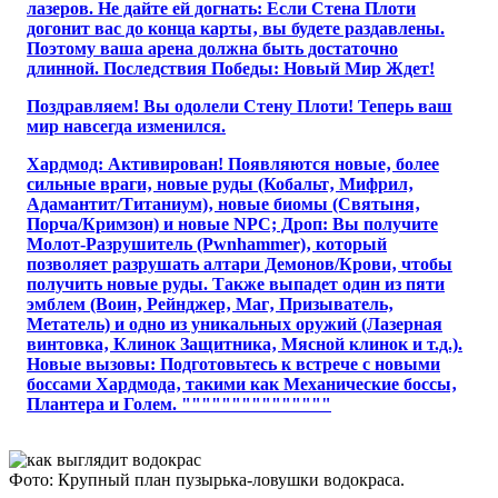
лазеров. Не дайте ей догнать: Если Стена Плоти
догонит вас до конца карты‚ вы будете раздавлены.
Поэтому ваша арена должна быть достаточно
длинной. Последствия Победы: Новый Мир Ждет!
Поздравляем! Вы одолели Стену Плоти! Теперь ваш
мир навсегда изменился.
Хардмод: Активирован! Появляются новые‚ более
сильные враги‚ новые руды (Кобальт‚ Мифрил‚
Адамантит/Титаниум)‚ новые биомы (Святыня‚
Порча/Кримзон) и новые NPC; Дроп: Вы получите
Молот-Разрушитель (Pwnhammer)‚ который
позволяет разрушать алтари Демонов/Крови‚ чтобы
получить новые руды. Также выпадет один из пяти
эмблем (Воин‚ Рейнджер‚ Маг‚ Призыватель‚
Метатель) и одно из уникальных оружий (Лазерная
винтовка‚ Клинок Защитника‚ Мясной клинок и т.д.).
Новые вызовы: Подготовьтесь к встрече с новыми
боссами Хардмода‚ такими как Механические боссы‚
Плантера и Голем. """""""""""""""
Фото: Крупный план пузырька-ловушки водокраса.