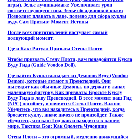
игры). Зелье лучника/мага: Увеличивает урон
соответствующего типа. Зелье обсидиановой кожи:
Позволяет плавать в лаве‚ полезно для сбора куклы
вуду. Сам Призыв: Момент Истины
После всех приготовлений наступает самый
волнующий момент.
Где и Как: Ритуал Призыва Стены Плоти
Чтобы призвать Стену Плоти‚ вам понадобится Кукла
Вуду Гида (Guide Voodoo Doll).
Где найти: Кукла выпадает из Демонов Вуду (Voodoo
Demon)‚ которые летают в Преисподней. Они
выглядят как обычные Демоны‚ но держат в лапах
маленькую фигурку. Как призвать: Бросьте Куклу
Вуду Гида в лаву Преисподней. В этот момент ваш Гид
(NPC) погибнет‚ и появится Стена Плоти. Важно:
Убедитесь‚ что вы находитесь в Преисподней‚ когда
бросаете куклу‚ иначе ничего не произойдет. Также
убедитесь‚ что ваш Гид жив и находится в вашем
мире. Тактика Боя: Как Одолеть Чудовище
Стена Плоти – это огромный‚ медленно движущийся