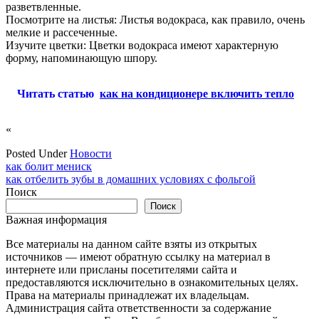
разветвленные.
Посмотрите на листья: Листья водокраса, как правило, очень
мелкие и рассеченные.
Изучите цветки: Цветки водокраса имеют характерную
форму, напоминающую шпору.
Читать статью
как на кондиционере включить тепло
«
Posted Under
Новости
Навигация
как болит мениск
как отбелить зубы в домашних условиях с фольгой
по
Поиск
записям
Поиск
Важная информация
Все материалы на данном сайте взяты из открытых
источников — имеют обратную ссылку на материал в
интернете или присланы посетителями сайта и
предоставляются исключительно в ознакомительных целях.
Права на материалы принадлежат их владельцам.
Администрация сайта ответственности за содержание