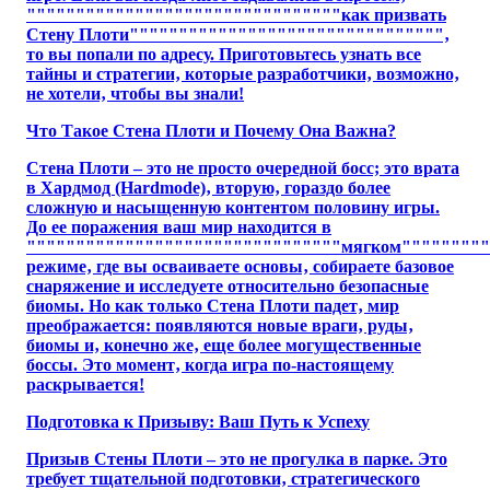
""""""""""""""""""""""""""""""""как призвать
Стену Плоти""""""""""""""""""""""""""""""""‚
то вы попали по адресу. Приготовьтесь узнать все
тайны и стратегии‚ которые разработчики‚ возможно‚
не хотели‚ чтобы вы знали!
Что Такое Стена Плоти и Почему Она Важна?
Стена Плоти – это не просто очередной босс; это врата
в Хардмод (Hardmode)‚ вторую‚ гораздо более
сложную и насыщенную контентом половину игры.
До ее поражения ваш мир находится в
""""""""""""""""""""""""""""""""мягком"""""""""
режиме‚ где вы осваиваете основы‚ собираете базовое
снаряжение и исследуете относительно безопасные
биомы. Но как только Стена Плоти падет‚ мир
преображается: появляются новые враги‚ руды‚
биомы и‚ конечно же‚ еще более могущественные
боссы. Это момент‚ когда игра по-настоящему
раскрывается!
Подготовка к Призыву: Ваш Путь к Успеху
Призыв Стены Плоти – это не прогулка в парке. Это
требует тщательной подготовки‚ стратегического