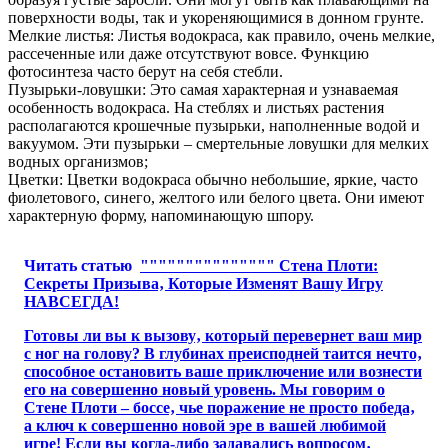
поверхности воды, так и укореняющимися в донном грунте.
Мелкие листья: Листья водокраса, как правило, очень мелкие,
рассеченные или даже отсутствуют вовсе. Функцию
фотосинтеза часто берут на себя стебли.
Пузырьки-ловушки: Это самая характерная и узнаваемая
особенность водокраса. На стеблях и листьях растения
располагаются крошечные пузырьки, наполненные водой и
вакуумом. Эти пузырьки – смертельные ловушки для мелких
водных организмов;
Цветки: Цветки водокраса обычно небольшие, яркие, часто
фиолетового, синего, желтого или белого цвета. Они имеют
характерную форму, напоминающую шпору.
Читать статью
""""""""""""""" Стена Плоти:
Секреты Призыва‚ Которые Изменят Вашу Игру
НАВСЕГДА!
Готовы ли вы к вызову‚ который перевернет ваш мир
с ног на голову? В глубинах преисподней таится нечто‚
способное остановить ваше приключение или вознести
его на совершенно новый уровень. Мы говорим о
Стене Плоти – боссе‚ чье поражение не просто победа‚
а ключ к совершенно новой эре в вашей любимой
игре! Если вы когда-либо задавались вопросом‚