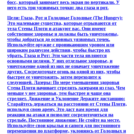
босс‚ который занимает весь экран по вертикали. У
него есть три уязвимых точки: два глаза и рот.
Цели: Глаза‚ Рот и Голодные Голодные (The Hungry):
Это маленькие существа‚ которые отрываются от
тела Стены Плоти и атакуют вас. Они имеют
собственное здоровье и должны быть уничтожены‚
чтобы добраться до основных уязвимых точек.
Используйте оружие с проникающим уроном или
широким радиусом действия‚ чтобы быстро их
убрать. Глаза и Рот: Эти части тела являются
основными целями. У них отдельное здоровье‚ и
уничтожение одной из них не означает уничтожение
других. Сосредоточьте огонь на одной из них‚ чтобы
быстрее ее уничтожить‚ затем переходите к
следующей. Лазеры: По мере уменьшения здоровья
Стена Плоти начинает стрелять лазерами из глаз. Чем
меньше у нее здоровья‚ тем быстрее и чаще она
стреляет. Движение и Уклонение Держите дистанцию:
Старайтесь держаться на расстоянии от Стены Плоти‚
используя свою арену. Это даст вам время для
реакции на атаки и позволит сосредоточиться на
стрельбе. Постоянное движение: Не стойте на месте.
Используйте свои крылья и сапоги для постоянного
перемещения по платформе‚ уклоняясь от Голодных и