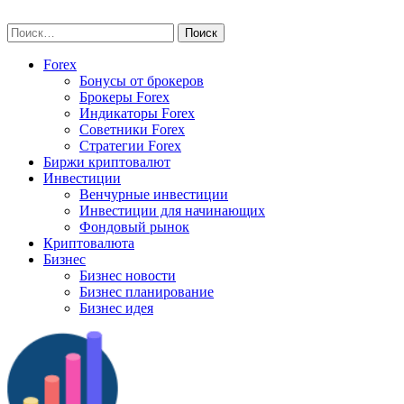
Skip
vse-investory.ru
to
Найти:
content
Forex
Бонусы от брокеров
Брокеры Forex
Индикаторы Forex
Советники Forex
Стратегии Forex
Биржи криптовалют
Инвестиции
Венчурные инвестиции
Инвестиции для начинающих
Фондовый рынок
Криптовалюта
Бизнес
Бизнес новости
Бизнес планирование
Бизнес идея