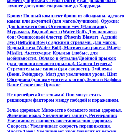
моменту призыва Стены Плоти у вас должно быть
лучшее доступное снаряжение до Хардмода.
Броня: Полный комплект брони из обсидиана‚ адского
камня или джунглей (для магов/лучников). Оружие:
Для ближнего боя: Огненный меч (Flamarang)‚
Мурамаса‚ Водный жезл (Water Bolt). Для дальнего
боя: Фениксовый бластер (Phoenix Blaster)‚ Адский
лук (Hellwing Bow) с адскими стрелами. Для магов:
Водный жезл (Water Bolt)‚ Магическая ракета (Magic
Missile). Аксессуары: Крылья (любые‚ для
мобильности). Облако в бутылке/Двойной прыжок
(для дополнительного прыжка). Сапоги Гермеса/
Стремительные сапоги (для скорости). Эмблемы
(Воин‚ Рейнджер‚ Маг) для увеличения урона. Щит
Обсидиана (для иммунитета к огню). Зелья и Баффы:
Ваше Секретное Оружие
Не пренебрегайте зельями! Они могут стать
решающим фактором между победой и поражением.
Зелье здоровья: Множество большого зелья здоровья.
Железная кожа: Увеличивает защиту. Регенерация:
Увеличивает скорость восстановления здоровья.
Скорость: Увеличивает скорость передвижения.
Ярость/Гнев: Увеличивает урон (зависит от версии