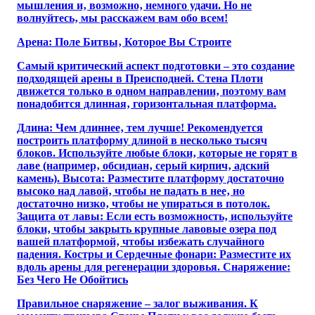
мышления и‚ возможно‚ немного удачи. Но не
волнуйтесь‚ мы расскажем вам обо всем!
Арена: Поле Битвы‚ Которое Вы Строите
Самый критический аспект подготовки – это создание
подходящей арены в Преисподней. Стена Плоти
движется только в одном направлении‚ поэтому вам
понадобится длинная‚ горизонтальная платформа.
Длина: Чем длиннее‚ тем лучше! Рекомендуется
построить платформу длиной в несколько тысяч
блоков. Используйте любые блоки‚ которые не горят в
лаве (например‚ обсидиан‚ серый кирпич‚ адский
камень). Высота: Разместите платформу достаточно
высоко над лавой‚ чтобы не падать в нее‚ но
достаточно низко‚ чтобы не упираться в потолок.
Защита от лавы: Если есть возможность‚ используйте
блоки‚ чтобы закрыть крупные лавовые озера под
вашей платформой‚ чтобы избежать случайного
падения. Костры и Сердечные фонари: Разместите их
вдоль арены для регенерации здоровья. Снаряжение:
Без Чего Не Обойтись
Правильное снаряжение – залог выживания. К