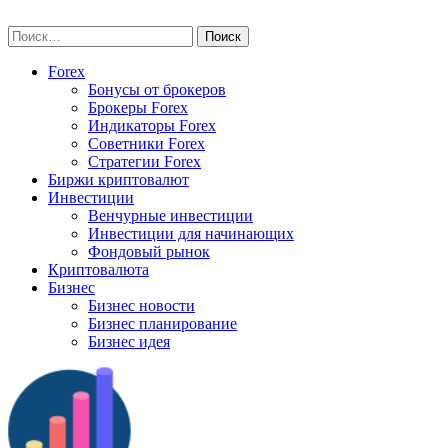
Skip
vse-investory.ru
to
Найти:
content
Forex
Бонусы от брокеров
Брокеры Forex
Индикаторы Forex
Советники Forex
Стратегии Forex
Биржи криптовалют
Инвестиции
Венчурные инвестиции
Инвестиции для начинающих
Фондовый рынок
Криптовалюта
Бизнес
Бизнес новости
Бизнес планирование
Бизнес идея