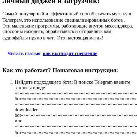
личный диджей и загрузчик!
Самый популярный и эффективный способ скачать музыку в
Телеграм, это использование специализированных ботов․
Эти маленькие программы, работающие внутри мессенджера,
способны находить, обрабатывать и отправлять вам
аудиофайлы прямо в чат․ Это настоящая магия!
Читать статью
как выглядит сцепление
Как это работает? Пошаговая инструкция:
Найдите подходящего бота: В поиске Telegram введите
запросы вроде
«»»»»»»»»»»»»»»»»»»»»»»»»»»»»»»»»»»»»»»»»»»»»»»»»
бот»»»»»»»»»»»»»»»»»»»»»»»»»»»»»»»»»»»»»»»»»»»»»»»
«»»»»»»»»»»»»»»»»»»»»»»»»»»»»»»»»»»»»»»»»»»»»»»»»»
downloader
bot»»»»»»»»»»»»»»»»»»»»»»»»»»»»»»»»»»»»»»»»»»»»»»»
или
«»»»»»»»»»»»»»»»»»»»»»»»»»»»»»»»»»»»»»»»»»»»»»»»»»
бот»»»»»»»»»»»»»»»»»»»»»»»»»»»»»»»»»»»»»»»»»»»»»»»