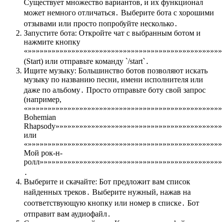
Существует множество вариантов, и их функционал
может немного отличаться․ Выберите бота с хорошими
отзывами или просто попробуйте несколько․
Запустите бота: Откройте чат с выбранным ботом и
нажмите кнопку
«»»»»»»»»»»»»»»»»»»»»»»»»»»»»»»»»»»»»»»»»»»»»»»»»»
(Start) или отправьте команду `/start`․
Ищите музыку: Большинство ботов позволяют искать
музыку по названию песни, имени исполнителя или
даже по альбому․ Просто отправьте боту свой запрос
(например,
«»»»»»»»»»»»»»»»»»»»»»»»»»»»»»»»»»»»»»»»»»»»»»»»»
Bohemian
Rhapsody»»»»»»»»»»»»»»»»»»»»»»»»»»»»»»»»»»»»»»»»»»
или
«»»»»»»»»»»»»»»»»»»»»»»»»»»»»»»»»»»»»»»»»»»»»»»»»»
Мой рок-н-
ролл»»»»»»»»»»»»»»»»»»»»»»»»»»»»»»»»»»»»»»»»»»»»»»
․
Выберите и скачайте: Бот предложит вам список
найденных треков․ Выберите нужный, нажав на
соответствующую кнопку или номер в списке․ Бот
отправит вам аудиофайл․