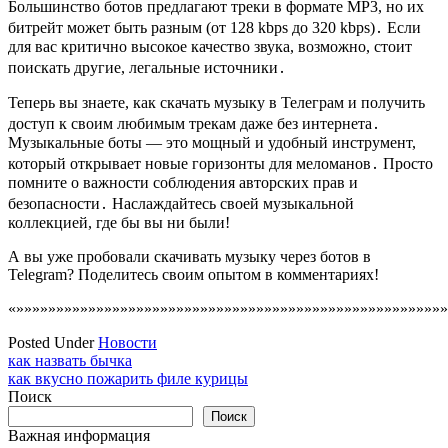
Большинство ботов предлагают треки в формате MP3, но их
битрейт может быть разным (от 128 kbps до 320 kbps)․ Если
для вас критично высокое качество звука, возможно, стоит
поискать другие, легальные источники․
Теперь вы знаете, как скачать музыку в Телеграм и получить
доступ к своим любимым трекам даже без интернета․
Музыкальные боты — это мощный и удобный инструмент,
который открывает новые горизонты для меломанов․ Просто
помните о важности соблюдения авторских прав и
безопасности․ Наслаждайтесь своей музыкальной
коллекцией, где бы вы ни были!
А вы уже пробовали скачивать музыку через ботов в
Telegram? Поделитесь своим опытом в комментариях!
«»»»»»»»»»»»»»»»»»»»»»»»»»»»»»»»»»»»»»»»»»»»»»»»»»»»»»»
Posted Under
Новости
Навигация
как назвать бычка
как вкусно пожарить филе курицы
по
Поиск
записям
Поиск
Важная информация