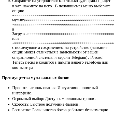
Сохраните на устройство: Как только аудиофайл придет
в чат, нажмите на него․ В появившемся меню выберите
опцию
«»»»»»»»»»»»»»»»»»»»»»»»»»»»»»»»»»»»»»»»»»»»»»»»»
музыку»»»»»»»»»»»»»»»»»»»»»»»»»»»»»»»»»»»»»»»»»»»»
«»»»»»»»»»»»»»»»»»»»»»»»»»»»»»»»»»»»»»»»»»»»»»»»»
в
Загрузки»»»»»»»»»»»»»»»»»»»»»»»»»»»»»»»»»»»»»»»»»»
или
«»»»»»»»»»»»»»»»»»»»»»»»»»»»»»»»»»»»»»»»»»»»»»»»»»
с последующим сохранением на устройство (название
опции может отличаться в зависимости от вашей
операционной системы и версии Telegram)․ Готово!
Теперь песня находится в памяти вашего телефона или
компьютера․
Преимущества музыкальных ботов:
Простота использования: Интуитивно понятный
интерфейс․
Огромный выбор: Доступ к миллионам треков․
Скорость: Быстрое получение файлов․
Бесплатно: Большинство ботов работают безвозмездно․