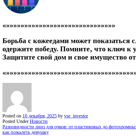
«»»»»»»»»»»»»»»»»»»»»»»»»»»»»»»
Борьба с кожеедами может показаться 
одержите победу. Помните‚ что ключ к 
Защитите свой дом и свое имущество от
«»»»»»»»»»»»»»»»»»»»»»»»»»»»»»»»»»»»
Posted on
10 декабря, 2025
by
vse_investor
Posted Under
Новости
Навигация
Разновидности линз для очков: от пластиковых до фотохромны
как пожалеть девушку
по