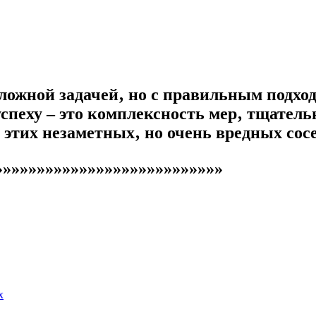
сложной задачей‚ но с правильным подхо
успеху – это комплексность мер‚ тщател
 этих незаметных‚ но очень вредных сос
»»»»»»»»»»»»»»»»»»»»»»»»»»»
х