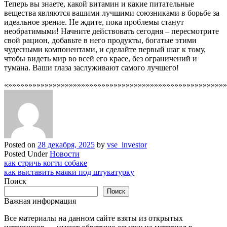
Теперь вы знаете, какой витамин и какие питательные
вещества являются вашими лучшими союзниками в борьбе за
идеальное зрение. Не ждите, пока проблемы станут
необратимыми! Начните действовать сегодня – пересмотрите
свой рацион, добавьте в него продукты, богатые этими
чудесными компонентами, и сделайте первый шаг к тому,
чтобы видеть мир во всей его красе, без ограничений и
тумана. Ваши глаза заслуживают самого лучшего!
«»»»»»»»»»»»»»»»»»»»»»»»»»»»»»»»»»»»»»»»»»»»»»»»»»»»»»»
Posted on
28 декабря, 2025
by
vse_investor
Posted Under
Новости
Навигация
как стричь когти собаке
как выставить маяки под штукатурку
по
Поиск
записям
Поиск
Важная информация
Все материалы на данном сайте взяты из открытых