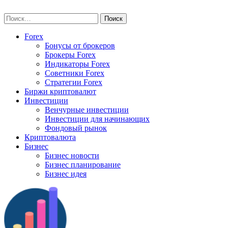
Skip
vse-investory.ru
to
Найти:
content
Forex
Бонусы от брокеров
Брокеры Forex
Индикаторы Forex
Советники Forex
Стратегии Forex
Биржи криптовалют
Инвестиции
Венчурные инвестиции
Инвестиции для начинающих
Фондовый рынок
Криптовалюта
Бизнес
Бизнес новости
Бизнес планирование
Бизнес идея