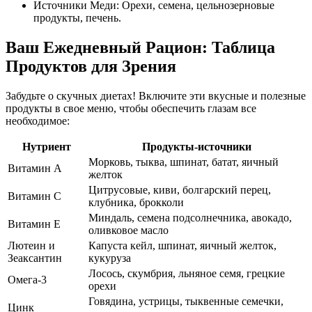
Источники Меди: Орехи, семена, цельнозерновые
продукты, печень.
Ваш Ежедневный Рацион: Таблица
Продуктов для Зрения
Забудьте о скучных диетах! Включите эти вкусные и полезные
продукты в свое меню, чтобы обеспечить глазам все
необходимое:
Нутриент
Продукты-источники
Морковь, тыква, шпинат, батат, яичный
Витамин А
желток
Цитрусовые, киви, болгарский перец,
Витамин C
клубника, брокколи
Миндаль, семена подсолнечника, авокадо,
Витамин E
оливковое масло
Лютеин и
Капуста кейл, шпинат, яичный желток,
Зеаксантин
кукуруза
Лосось, скумбрия, льняное семя, грецкие
Омега-3
орехи
Говядина, устрицы, тыквенные семечки,
Цинк