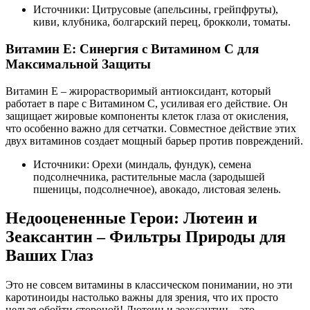
Источники: Цитрусовые (апельсины, грейпфруты),
киви, клубника, болгарский перец, брокколи, томаты.
Витамин E: Синергия с Витамином C для
Максимальной Защиты
Витамин E – жирорастворимый антиоксидант, который
работает в паре с Витамином C, усиливая его действие. Он
защищает жировые компоненты клеток глаза от окисления,
что особенно важно для сетчатки. Совместное действие этих
двух витаминов создает мощный барьер против повреждений.
Источники: Орехи (миндаль, фундук), семена
подсолнечника, растительные масла (зародышей
пшеницы, подсолнечное), авокадо, листовая зелень.
Недооцененные Герои: Лютеин и
Зеаксантин – Фильтры Природы для
Ваших Глаз
Это не совсем витамины в классическом понимании, но эти
каротиноиды настолько важны для зрения, что их просто
нельзя обойти стороной! Лютеин и зеаксантин – это