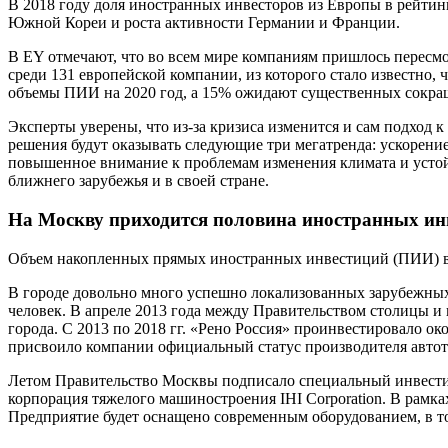
В 2018 году доля иностранных инвесторов из Европы в рейтин
Южной Кореи и роста активности Германии и Франции.
В EY отмечают, что во всем мире компаниям пришлось пересмо
среди 131 европейской компании, из которого стало известно
объемы ПИИ на 2020 год, а 15% ожидают существенных сокра
Эксперты уверены, что из-за кризиса изменится и сам подход
решения будут оказывать следующие три мегатренда: ускорение
повышенное внимание к проблемам изменения климата и устойч
ближнего зарубежья и в своей стране.
На Москву приходится половина иностранных ин
Объем накопленных прямых иностранных инвестиций (ПИИ) в Мо
В городе довольно много успешно локализованных зарубежных 
человек. В апреле 2013 года между Правительством столицы и
города. С 2013 по 2018 гг. «Рено Россия» проинвестировало ок
присвоило компании официальный статус производителя автот
Летом Правительство Москвы подписало специальный инвести
корпорация тяжелого машиностроения IHI Corporation. В рамка
Предприятие будет оснащено современным оборудованием, в то