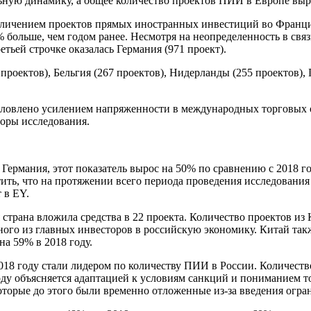
ьную динамику, а общее количество проектов ПИИ в Европе выр
личением проектов прямых иностранных инвестиций во Франции,
% больше, чем годом ранее. Несмотря на неопределенность в свя
етьей строчке оказалась Германия (971 проект).
проектов), Бельгия (267 проектов), Нидерланды (255 проектов), 
ловлено усилением напряженности в международных торговых от
торы исследования.
Германия, этот показатель вырос на 50% по сравнению с 2018 г
етить, что на протяжении всего периода проведения исследовани
 в EY.
страна вложила средства в 22 проекта. Количество проектов из 
ого из главных инвесторов в российскую экономику. Китай так
а 59% в 2018 году.
 2018 году стали лидером по количеству ПИИ в России. Количес
году объясняется адаптацией к условиям санкций и пониманием т
которые до этого были временно отложенные из-за введения огр