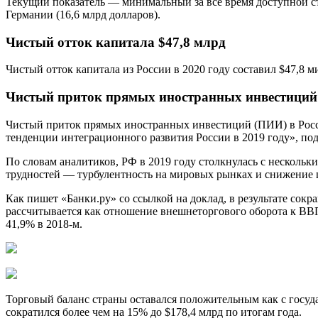
Текущий показатель — минимальный за все время доступной с
Германии (16,6 млрд долларов).
Чистый отток капитала $47,8 млрд
Чистый отток капитала из России в 2020 году составил $47,8 м
Чистый приток прямых иностранных инвестиций в
Чистый приток прямых иностранных инвестиций (ПИИ) в Россию
тенденции интеграционного развития России в 2019 году», п
По словам аналитиков, РФ в 2019 году столкнулась с нескольк
трудностей — турбулентность на мировых рынках и снижение 
Как пишет «Банки.ру» со ссылкой на доклад, в результате со
рассчитывается как отношение внешнеторгового оборота к ВВП 
41,9% в 2018-м.
Торговый баланс страны оставался положительным как с госуда
сократился более чем на 15% до $178,4 млрд по итогам года.