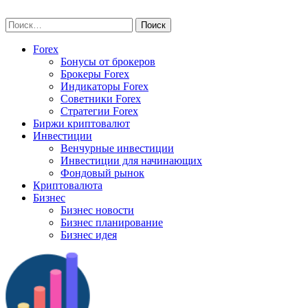
Skip
vse-investory.ru
to
Найти:
content
Forex
Бонусы от брокеров
Брокеры Forex
Индикаторы Forex
Советники Forex
Стратегии Forex
Биржи криптовалют
Инвестиции
Венчурные инвестиции
Инвестиции для начинающих
Фондовый рынок
Криптовалюта
Бизнес
Бизнес новости
Бизнес планирование
Бизнес идея