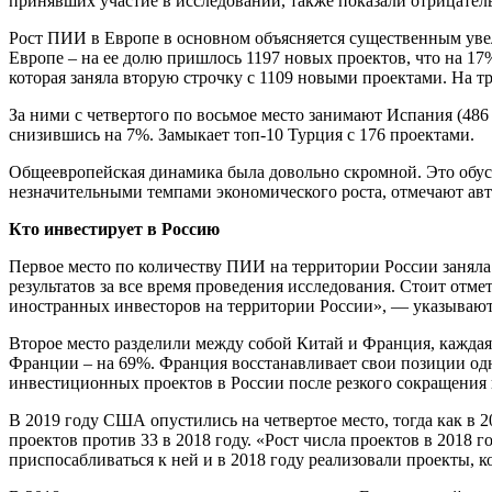
принявших участие в исследовании, также показали отрицател
Рост ПИИ в Европе в основном объясняется существенным уве
Европе – на ее долю пришлось 1197 новых проектов, что на 17
которая заняла вторую строчку с 1109 новыми проектами. На тр
За ними с четвертого по восьмое место занимают Испания (486 
снизившись на 7%. Замыкает топ-10 Турция с 176 проектами.
Общеевропейская динамика была довольно скромной. Это обус
незначительными темпами экономического роста, отмечают ав
Кто инвестирует в Россию
Первое место по количеству ПИИ на территории России заняла 
результатов за все время проведения исследования. Стоит отм
иностранных инвесторов на территории России», — указывают
Второе место разделили между собой Китай и Франция, каждая 
Франции – на 69%. Франция восстанавливает свои позиции одн
инвестиционных проектов в России после резкого сокращения н
В 2019 году США опустились на четвертое место, тогда как в
проектов против 33 в 2018 году. «Рост числа проектов в 2018 
приспосабливаться к ней и в 2018 году реализовали проекты, 