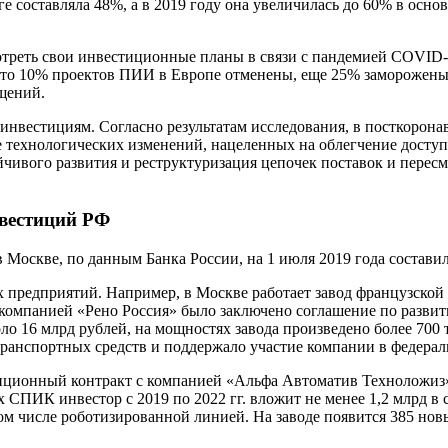
ге составляла 48%, а в 2019 году она увеличилась до 60% в ос
треть свои инвестиционные планы в связи с пандемией COVID-1
, что 10% проектов ПИИ в Европе отменены, еще 25% заморожены
щений.
 к инвестициям. Согласно результатам исследования, в посткор
 технологических изменений, нацеленных на облегчение доступа
ивого развития и реструктуризация цепочек поставок и пересмо
вестиций РФ
скве, по данным Банка России, на 1 июля 2019 года составил 
предприятий. Например, в Москве работает завод французской г
 компанией «Рено Россия» было заключено соглашение по разви
оло 16 млрд рублей, на мощностях завода произведено более 700
ранспортных средств и поддержало участие компании в федера
ционный контракт с компанией «Альфа Автоматив Техноложиз» 
х СПИК инвестор с 2019 по 2022 гг. вложит не менее 1,2 млрд в
м числе роботизированной линией. На заводе появится 385 нов