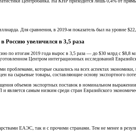
татистики Центробанка. На КНР приходится лишь 0,4% от прям
иллиарда. Для сравнения, в 2019-м показатель был на уровне $22,
 Россию увеличилcя в 3,5 раза
 по итогам 2019 года вырос в 3,5 раза — до $30 млрд с $8,8 м
одготовленном Центром интеграционных исследований Евразийск
ими проблемами, которые сказались на всех аспектах экономики
цен на сырьевые товары, составляющие основу экспортного поте
кращения объемов экспортных поставок в номинальном выражени
и является самым низким среди стран Евразийского экономическ
рствами ЕАЭС, так и с прочими странами. Тем не менее в резул