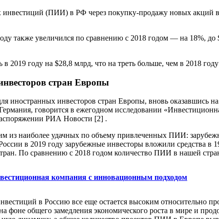
нвестиций (ПИИ) в РФ через покупку-продажу новых акций в 201
у также увеличился по сравнению с 2018 годом — на 18%, до $1
2019 году на $28,8 млрд, что на треть больше, чем в 2018 году (
 инвесторов стран Европы
для иностранных инвесторов стран Европы, вновь оказавшись на 
Германия, говорится в ежегодном исследовании «Инвестиционна
аспоряжении РИА Новости [2] .
им из наиболее удачных по объему привлеченных ПИИ: зарубежн
 России в 2019 году зарубежные инвесторы вложили средства в 1
стран. По сравнению с 2018 годом количество ПИИ в нашей стра
нвестиционная компания с инновационным подходом
нвестиций в Россию все еще остается высоким относительно п
на фоне общего замедления экономического роста в мире и прод