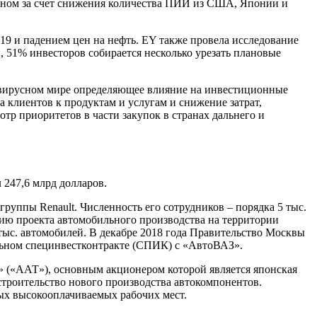
новном за счет снижения количества ПИИ из США, Японии и
9 и падением цен на нефть. EY также провела исследование
, 51% инвесторов собирается несколько урезать плановые
онавирусном мире определяющее влияние на инвестиционные
 клиентов к продуктам и услугам и снижение затрат,
тр приоритетов в части закупок в странах дальнего и
247,6 млрд долларов.
руппы Renault. Численность его сотрудников – порядка 5 тыс.
тию проекта автомобильного производства на территории
 тыс. автомобилей. В декабре 2018 года Правительство Москвы
льном специнвестконтракте (СПИК) с «АвтоВАЗ».
(«ААТ»), основным акционером которой является японская
 строительство нового производства автокомпонентов.
ых высокооплачиваемых рабочих мест.