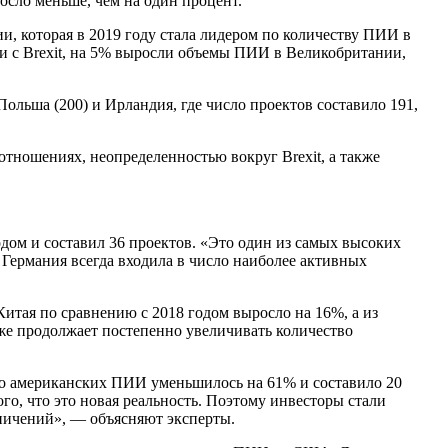
осло меньше, чем на один процент.
 которая в 2019 году стала лидером по количеству ПИИ в
зи с Brexit, на 5% выросли объемы ПИИ в Великобритании,
Польша (200) и Ирландия, где число проектов составило 191,
ношениях, неопределенностью вокруг Brexit, а также
одом и составил 36 проектов. «Это один из самых высоких
я Германия всегда входила в число наиболее активных
Китая по сравнению с 2018 годом выросло на 16%, а из
же продолжает постепенно увеличивать количество
тво американских ПИИ уменьшилось на 61% и составило 20
ого, что это новая реальность. Поэтому инвесторы стали
аничений», — объясняют эксперты.