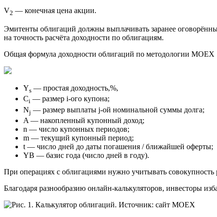
V
— конечная цена акции.
2
Эмитенты облигаций должны выплачивать заранее оговорённый
на точность расчёта доходности по облигациям.
Общая формула доходности облигаций по методологии MOEX 
Y
— простая доходность,%,
s
C
— размер i-ого купона;
i
N
— размер выплаты j-ой номинальной суммы долга;
j
A — накопленный купонный доход;
n — число купонных периодов;
m — текущий купонный период;
t — число дней до даты погашения / ближайшей оферты;
YB — базис года (число дней в году).
При операциях с облигациями нужно учитывать совокупность 
Благодаря разнообразию онлайн-калькуляторов, инвесторы изб