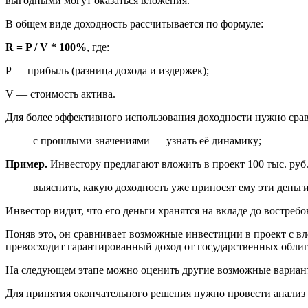
выгодными могут оказаться вложения.
В общем виде доходность рассчитывается по формуле:
R = P / V * 100%
, где:
P — прибыль (разница дохода и издержек);
V — стоимость актива.
Для более эффективного использования доходности нужно сра
с прошлыми значениями — узнать её динамику;
Пример.
Инвестору предлагают вложить в проект 100 тыс. руб.
выяснить, какую доходность уже приносят ему эти деньги
Инвестор видит, что его деньги хранятся на вкладе до востребо
Поняв это, он сравнивает возможные инвестиции в проект с в
превосходит гарантированный доход от государственных обли
На следующем этапе можно оценить другие возможные вариант
Для принятия окончательного решения нужно провести анализ 