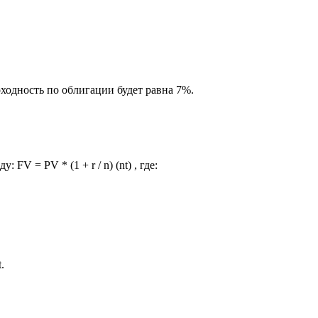
одность по облигации будет равна 7%.
 = PV * (1 + r / n) (nt) , где:
.