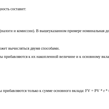
ность составит:
(налоги и комиссии). В вышеуказанном примере номинальная дох
может вычисляться двумя способами.
рибавляются к их накопленной величине и к основному вкладу: FV
 прибавляются только к сумме основного вклада: FV = PV * r * t