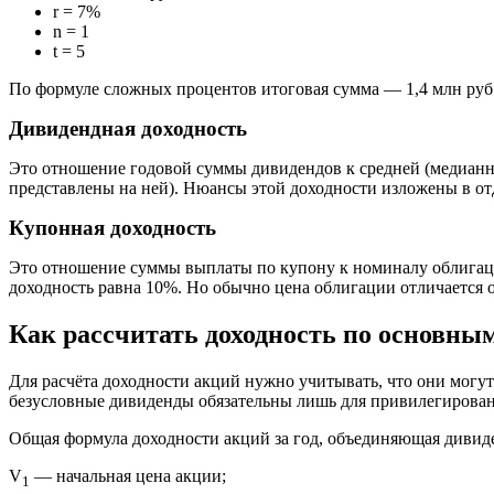
r = 7%
n = 1
t = 5
По формуле сложных процентов итоговая сумма — 1,4 млн руб.
Дивидендная доходность
Это отношение годовой суммы дивидендов к средней (медианно
представлены на ней). Нюансы этой доходности изложены в отд
Купонная доходность
Это отношение суммы выплаты по купону к номиналу облигации.
доходность равна 10%. Но обычно цена облигации отличается 
Как рассчитать доходность по основны
Для расчёта доходности акций нужно учитывать, что они могут
безусловные дивиденды обязательны лишь для привилегирова
Общая формула доходности акций за год, объединяющая дивид
V
— начальная цена акции;
1