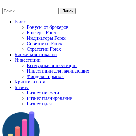
Skip
vse-investory.ru
to
Найти:
content
Forex
Бонусы от брокеров
Брокеры Forex
Индикаторы Forex
Советники Forex
Стратегии Forex
Биржи криптовалют
Инвестиции
Венчурные инвестиции
Инвестиции для начинающих
Фондовый рынок
Криптовалюта
Бизнес
Бизнес новости
Бизнес планирование
Бизнес идея