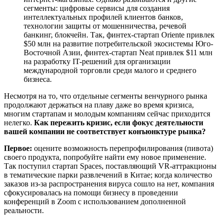
сегменты: цифровые сервисы для создания
интеллектуальных профилей клиентов банков,
технологии защиты от мошенничества, речевой
банкинг, блокчейн. Так, финтех-стартап Oriente привлек
$50 млн на развитие потребительской экосистемы Юго-
Восточной Азии, финтех-стартап Neat привлек $11 млн
на разработку IT-решений для организации
международной торговли среди малого и среднего
бизнеса.
Несмотря на то, что отдельные сегменты венчурного рынка
продолжают держаться на плаву даже во время кризиса,
многим стартапам и молодым компаниям сейчас приходится
нелегко.
Как пережить кризис, если фокус деятельности
вашей компании не соответствует конъюнктуре рынка?
Первое:
оцените возможность перепрофилирования (пивота)
своего продукта, попробуйте найти ему новое применение.
Так поступил стартап Spaces, поставляющий VR-аттракционы
в тематические парки развлечений в Китае; когда количество
заказов из-за распространения вируса сошло на нет, компания
сфокусировалась на помощи бизнесу в проведении
конференций в Zoom с использованием дополненной
реальности.