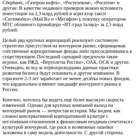
Сбербанк, «Газпром нефть», «Ростелеком», «Росатом» и
другие. В качестве недавних примеров можно вспомнить
инвестиции на 2,3 млрд рублей в агрегатор такси
«Ситимобил» (Mail.Ru и «Мегафон»), покупку оператором
МТС облачного провайдера «ИТ-град 1клауд» за 2,5 млрд
рублей.
Целый ряд крупных корпораций реализуют системную
стратегию присутствия на венчурном рынке, сформировав
собственные корпоративные фонды либо присоединившись к
существующим. Последний сценарий предпочли такие
игроки, как РЖД, «Вертолеты России», ОАК, ОСК и другие.
Очевидно, вслед за первопроходцами данные практики
развития бизнеса будут осваивать и другие компании. В
горизонте 2-3 лет заработает не менее десятка новых фондов,
что кардинально изменит ландшафт венчурного рынка в
России.
Конечно, хотелось бы видеть еще более высокую скорость
изменений. Однако для крупных компаний выход на
венчурный рынок — непростая история. Мы видим, как
сложно консервативной корпоративной культуре с
негативным отношением к финансовым неудачам сочетаться с
культурой венчурной, где риск и возможные ошибки
заложены в саму модель деятельности. С другой стороны,