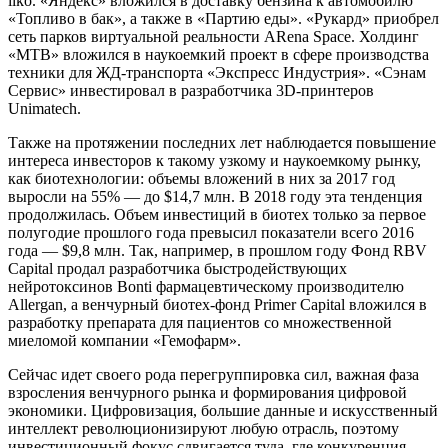
iiko. «Яндекс» вложился в доставку бензина к автомобилю
«Топливо в бак», а также в «Партию еды». «Рукард» приобрел
сеть парков виртуальной реальности ARena Space. Холдинг
«МТВ» вложился в наукоемкий проект в сфере производства
техники для ЖД-транспорта «Экспресс Индустрия». «Сэнам
Сервис» инвестировал в разработчика 3D-принтеров
Unimatech.
Также на протяжении последних лет наблюдается повышение
интереса инвесторов к такому узкому и наукоемкому рынку,
как биотехнологии: объемы вложений в них за 2017 год
выросли на 55% — до $14,7 млн. В 2018 году эта тенденция
продолжилась. Объем инвестиций в биотех только за первое
полугодие прошлого года превысил показатели всего 2016
года — $9,8 млн. Так, например, в прошлом году Фонд RBV
Capital продал разработчика быстродействующих
нейротоксинов Bonti фармацевтическому производителю
Allergan, а венчурный биотех-фонд Primer Capital вложился в
разработку препарата для пациентов со множественной
миеломой компании «Гемофарм».
Сейчас идет своего рода перегруппировка сил, важная фаза
взросления венчурного рынка и формирования цифровой
экономики. Цифровизация, большие данные и искусственный
интеллект революционизируют любую отрасль, поэтому
инвестиционный фокус сдвигается туда, где конкуренция