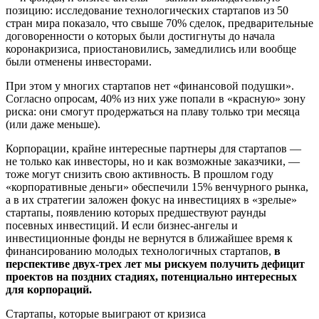
позицию: исследование технологических стартапов из 50
стран мира показало, что свыше 70% сделок, предварительные
договоренности о которых были достигнуты до начала
коронакризиса, приостановились, замедлились или вообще
были отменены инвесторами.
При этом у многих стартапов нет «финансовой подушки».
Согласно опросам, 40% из них уже попали в «красную» зону
риска: они смогут продержаться на плаву только три месяца
(или даже меньше).
Корпорации, крайне интересные партнеры для стартапов —
не только как инвесторы, но и как возможные заказчики, —
тоже могут снизить свою активность. В прошлом году
«корпоративные деньги» обеспечили 15% венчурного рынка,
а в их стратегии заложен фокус на инвестициях в «зрелые»
стартапы, появлению которых предшествуют раунды
посевных инвестиций. И если бизнес-ангелы и
инвестиционные фонды не вернутся в ближайшее время к
финансированию молодых технологичных стартапов,
в
перспективе двух-трех лет мы рискуем получить дефицит
проектов на поздних стадиях, потенциально интересных
для корпораций.
Стартапы, которые выиграют от кризиса