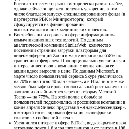
России этот сегмент рынка исторически развит слабее,
однако сейчас он должен получить ускорение, в том
числе благодаря запуску специализированного фонда (в
партнерстве РВК и Минпромторга), который
сфокусируется на финансировании
высокотехнологичных медицинских проектов.
Востребованы и сервисы в сфере информационно-
коммуникационных технологий. По данным
аналитической компании SimilarWeb, количество
посещений страницы загрузки платформы для
видеоконференций Zoom в марте выросло на 658% по
сравнению с февралем. Пропорционально увеличился и
интерес инвесторов к компании: с конца января ее
акции вдвое выросли в цене. По данным Microsoft, в
марте число пользователей сервиса Skype увеличилось
на 70% и достигло 40 млн человек, а в Италии в том же
месяце был зафиксирован колоссальный рост количества
звонков и онлайн-встреч через платформу Microsoft
Teams — на 775%. На этой волне к борьбе за
пользователей подключились и российские компании: в
конце апреля Яндекс представил «Яндекс.Мессенджер»,
в который интегрирована функция расшифровки
голосовых сообщений в текст.
Увеличился интерес к сфере EdTech, ведь закрытие школ
затронуло почти 1,8 млрд школьников и студентов в 188