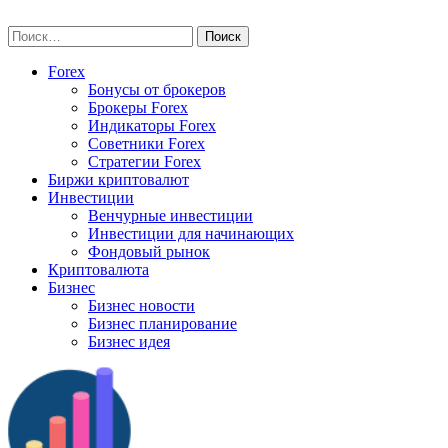
Skip
vse-investory.ru
to
Найти:
content
Forex
Бонусы от брокеров
Брокеры Forex
Индикаторы Forex
Советники Forex
Стратегии Forex
Биржи криптовалют
Инвестиции
Венчурные инвестиции
Инвестиции для начинающих
Фондовый рынок
Криптовалюта
Бизнес
Бизнес новости
Бизнес планирование
Бизнес идея