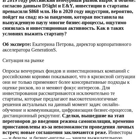
В 2019 году российский венчурный рынок вырос в объеме:
согласно данным DSight и E&Y, инвестиции в стартапы
превысили $868 млн. Но в 2020 году индустрия, вероятно,
пойдет на спад: из-за пандемии, которая поставила на
вынужденную паузу многие бизнес-процессы, ощутимо
снизилась и инвестиционная активность. Как в таких
условиях выжить стартапу?
Об эксперте:
Екатерина Петрова, директор корпоративного
акселератора GenerationS.
Ситуация на рынке
Опросы венчурных фондов и инвестиционных компаний с
российскими корнями показывают, что в кризисной ситуации
они не только применяют более консервативные подходы к
оценке рисков, но и меняют фокус интересов. Для
инвестирования рассматриваются исключительно те
стартапы, которые предлагают высокотехнологичные
решения актуальных на данный момент задач: онлайн-
обучение и коммуникации, цифровизация бизнес-процессов,
дистанционный рекрутинг.
Сделки, вышедшие на этап
переговоров до введения режима самоизоляции, временно
приостановлены из-за невозможности проведения личных
встреч; новые соглашения заключаются реже.
Инвесторы
— и фонды, и бизнес-ангелы — заняли выжидательную