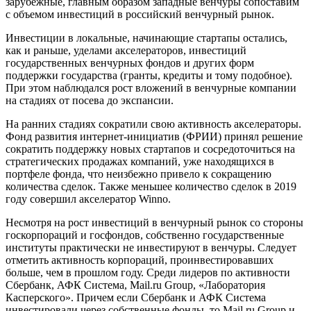
зарубежные, главным образом западные венчуры сопоставим
с объемом инвестиций в российский венчурный рынок.
Инвестиции в локальные, начинающие стартапы остались,
как и раньше, уделами акселераторов, инвестиций
государственных венчурных фондов и других форм
поддержки государства (гранты, кредиты и тому подобное).
При этом наблюдался рост вложений в венчурные компании
на стадиях от посева до экспансии.
На ранних стадиях сократили свою активность акселераторы.
Фонд развития интернет-инициатив (ФРИИ) принял решение
сократить поддержку новых стартапов и сосредоточиться на
стратегических продажах компаний, уже находящихся в
портфеле фонда, что неизбежно привело к сокращению
количества сделок. Также меньшее количество сделок в 2019
году совершил акселератор Winno.
Несмотря на рост инвестиций в венчурный рынок со стороны
госкорпораций и госфондов, собственно государственные
институты практически не инвестируют в венчуры. Следует
отметить активность корпораций, проинвестировавших
больше, чем в прошлом году. Среди лидеров по активности
Сбербанк, АФК Система, Mail.ru Group, «Лаборатория
Касперского». Причем если Сбербанк и АФК Система
инвестировали через собственные фонды, то Mail.ru Group и