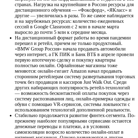
странах. Нагрузка на крупнейшие в России ресурсы для
дистанционного обучения — «Фоксфорд», «ЯКласс» и
другие — увеличилась в разы. То же самое наблюдается
и на зарубежных ресурсах: количество ежедневных
сессий в Google Classroom с 2 млн в начале марта
выросло до почти 5 млн к середине месяца.
На дистанционный формат работы во время пандемии
перешел и ретейл, причем не только продуктовый.
«BMW Group Россия» начала продавать автомобили
через интернет, а ГК ПИК и Банк ВТБ в апреле провели
первую ипотечную сделку и покупку квартиры
полностью онлайн. Офлайновые магазины тоже
меняются: онлайн-гигант Amazon начал продавать
сторонним ретейлерам систему развертывания торговых
точек без продавцов и кассиров Just Walk Out. Среди
других набирающих популярность ретейл-технологий
— возможность бесконтактной оплаты покупок через
систему распознавания лиц, онлайн-примерка одежды и
обуви с помощью VR-сервисов, системы лояльности с
использованием технологий дополненной реальности.
Стабильно продолжается развитие финтех-сегмента. По-
прежнему наиболее популярными сервисами остаются
денежные переводы и платежи, а в условиях
самоизоляции возросло количество онлайн-оплат в
интернет-магазинах. Однако развиваются и другие