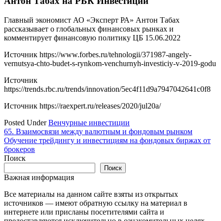
Антон Табах на РБК Инвестиции
Главный экономист АО «Эксперт РА» Антон Табах
рассказывает о глобальных финансовых рынках и
комментирует финансовую политику ЦБ 15.06.2022
Источник
https://www.forbes.ru/tehnologii/371987-angely-
vernutsya-chto-budet-s-rynkom-venchurnyh-investiciy-v-2019-godu
Источник
https://trends.rbc.ru/trends/innovation/5ec4f11d9a7947042641c0f8
Источник
https://raexpert.ru/releases/2020/jul20a/
Posted Under
Венчурные инвестиции
Навигация
65. Взаимосвязи между валютным и фондовым рынком
Обучение трейдингу и инвестициям на фондовых биржах от
по
брокеров
записям
Поиск
Поиск
Важная информация
Все материалы на данном сайте взяты из открытых
источников — имеют обратную ссылку на материал в
интернете или присланы посетителями сайта и
предоставляются исключительно в ознакомительных целях.