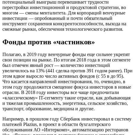
потенциальный выигрыш перевешивает трудности
перестройки инвестиционной и продуктовой стратегии, во
многом — смены менталитета. Для корпораций венчурные
инвестиции — опробованный и почти обязательный
инструмент сохранения конкурентоспособности, выхода на
смежные рынки, обеспечения технологического развития.
Фонды против «частников»
Полагаю, в 2019 году венчурные фонды еще сильнее укрепят
свои позиции на рынке. По итогам 2018 года в этом сегменте
был отмечен явный рост — количество инвестиций
увеличилось на 13% (441 сделка против 391 годом ранее). При
этом вдвое выросло число активных фондов (с 55 в до 95).
Что касается направлений инвестирования, то, очевидно, в
этом году продолжится смещение фокуса инвесторов в новые
отрасли. В 2018 году инвесторы все чаще предпочитали
«классическому» IT-сегменту такие отрасли, как добывающая
и тяжелая промышленность, энергетика, сельское хозяйство,
транспорт, образование, медицина и другие.
Например, в прошлом году Сбербанк инвестировал в систему
платежей Plazius, в проект в области бухгалтерского
обслуживания АО «Интеркомп», автоматизацию ресторанов